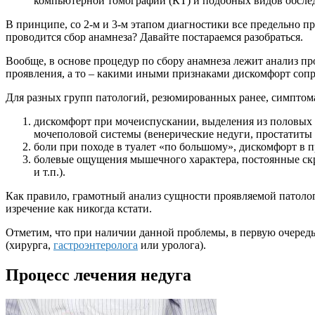
компьютерной томографии (КТ) и подобных видов обсле
В принципе, со 2-м и 3-м этапом диагностики все предельно п
проводится сбор анамнеза? Давайте постараемся разобраться.
Вообще, в основе процедур по сбору анамнеза лежит анализ пр
проявления, а то – какими иными признаками дискомфорт сопр
Для разных групп патологий, резюмированных ранее, симптома
дискомфорт при мочеиспускании, выделения из половых о
мочеполовой системы (венерические недуги, простатиты и
боли при походе в туалет «по большому», дискомфорт в
болевые ощущения мышечного характера, постоянные скри
и т.п.).
Как правило, грамотный анализ сущности проявляемой патолог
изречение как никогда кстати.
Отметим, что при наличии данной проблемы, в первую очередь,
(хирурга,
гастроэнтеролога
или уролога).
Процесс лечения недуга