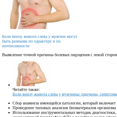
Боли внизу живота слева у мужчин могут
быть разными по характеру и по
интенсивности
Выявление точной причины болевых ощущения с левой стороны 
Читайте также:
Боли внизу живота слева у мужчины: причины, симптом
Сбор анамнеза имеющейся патологии, который включает в
Проведение типовых анализов биоматериалов организма ч
Использование инструментальных методик диагностики, ч