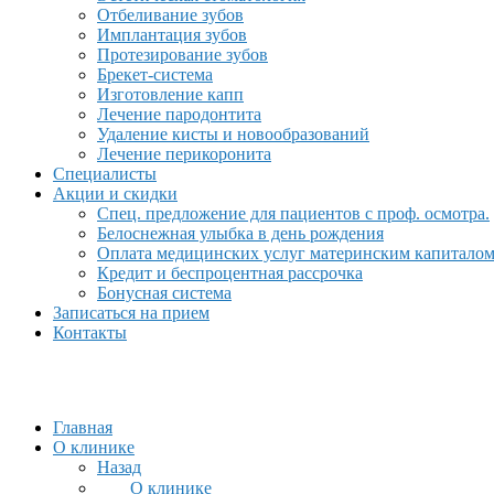
Отбеливание зубов
Имплантация зубов
Протезирование зубов
Брекет-система
Изготовление капп
Лечение пародонтита
Удаление кисты и новообразований
Лечение перикоронита
Специалисты
Акции и скидки
Спец. предложение для пациентов с проф. осмотра.
Белоснежная улыбка в день рождения
Оплата медицинских услуг материнским капитало
Кредит и беспроцентная рассрочка
Бонусная система
Записаться на прием
Контакты
Главная
О клинике
Назад
О клинике