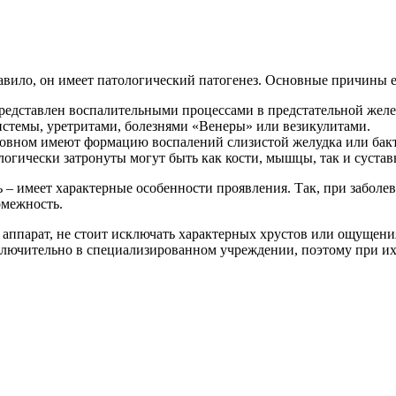
авило, он имеет патологический патогенез. Основные причины е
редставлен воспалительными процессами в предстательной жел
стемы, уретритами, болезнями «Венеры» или везикулитами.
сновном имеют формацию воспалений слизистой желудка или ба
логически затронуты могут быть как кости, мышцы, так и сустав
ь – имеет характерные особенности проявления. Так, при заболе
омежность.
ппарат, не стоит исключать характерных хрустов или ощущения 
лючительно в специализированном учреждении, поэтому при их п