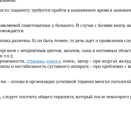
дования.
росто: пациенту требуется прийти в назначенное время в назнач
оявляемой симптоматики у больного. В случае с болями внизу ж
овождается.
тика различна. Если быть точнее, то речь идет о проявлении с
рганов с неприятным цветом, запахом, сыпь в интимных областя
 т.п.);
 промежности,
отрыжка
,
изжога
, понос, запор – при недугах желу
пы и нестабильность суставного аппарата – при проблемах с к
ии – основа в организации успешной терапии многих патологий
 следует посетить общего терапевта, который после некоторого