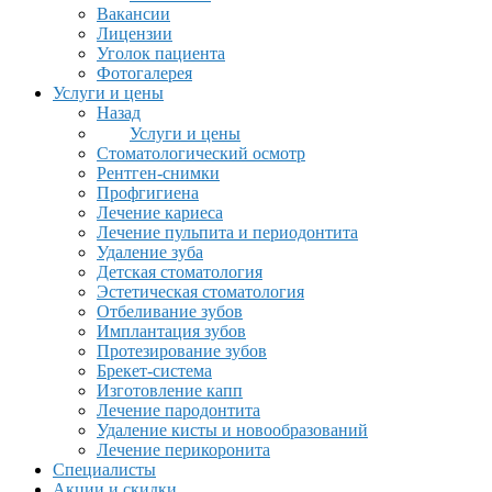
Вакансии
Лицензии
Уголок пациента
Фотогалерея
Услуги и цены
Назад
Услуги и цены
Стоматологический осмотр
Рентген-снимки
Профгигиена
Лечение кариеса
Лечение пульпита и периодонтита
Удаление зуба
Детская стоматология
Эстетическая стоматология
Отбеливание зубов
Имплантация зубов
Протезирование зубов
Брекет-система
Изготовление капп
Лечение пародонтита
Удаление кисты и новообразований
Лечение перикоронита
Специалисты
Акции и скидки