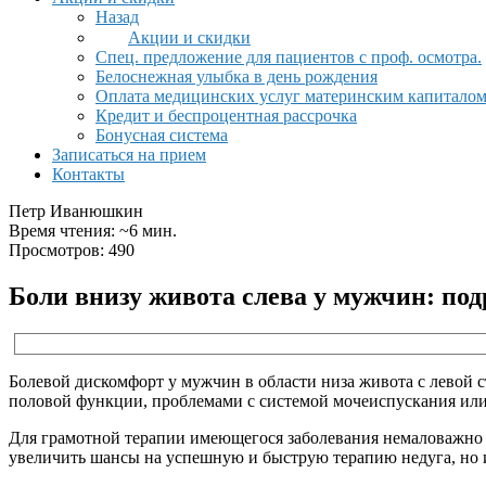
Назад
Акции и скидки
Спец. предложение для пациентов с проф. осмотра.
Белоснежная улыбка в день рождения
Оплата медицинских услуг материнским капитало
Кредит и беспроцентная рассрочка
Бонусная система
Записаться на прием
Контакты
Петр Иванюшкин
Время чтения: ~6 мин.
Просмотров: 490
Боли внизу живота слева у мужчин: под
Болевой дискомфорт у мужчин в области низа живота с левой
половой функции, проблемами с системой мочеиспускания ил
Для грамотной терапии имеющегося заболевания немаловажно т
увеличить шансы на успешную и быструю терапию недуга, но и