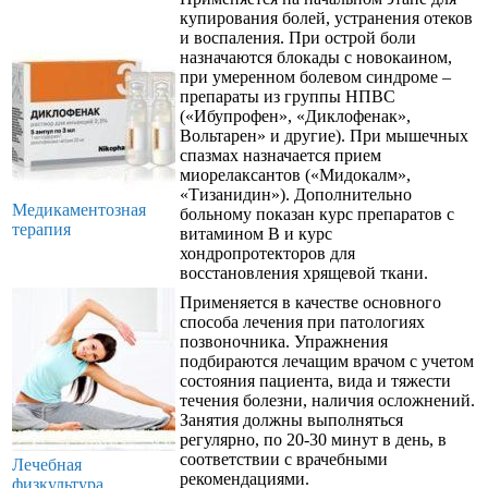
купирования болей, устранения отеков
и воспаления. При острой боли
назначаются блокады с новокаином,
при умеренном болевом синдроме –
препараты из группы НПВС
(«Ибупрофен», «Диклофенак»,
Вольтарен» и другие). При мышечных
спазмах назначается прием
миорелаксантов («Мидокалм»,
«Тизанидин»). Дополнительно
Медикаментозная
больному показан курс препаратов с
терапия
витамином В и курс
хондропротекторов для
восстановления хрящевой ткани.
Применяется в качестве основного
способа лечения при патологиях
позвоночника. Упражнения
подбираются лечащим врачом с учетом
состояния пациента, вида и тяжести
течения болезни, наличия осложнений.
Занятия должны выполняться
регулярно, по 20-30 минут в день, в
соответствии с врачебными
Лечебная
рекомендациями.
физкультура