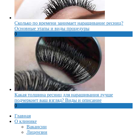
Сколько по времени занимает наращивание ресниц?
Основные этапы и виды процедуры
0
Какая толщина ресниц для наращивания лучше
подчеркнет ваш взгляд? Виды и описание
0
Главная
О клинике
Вакансии
Лицензии