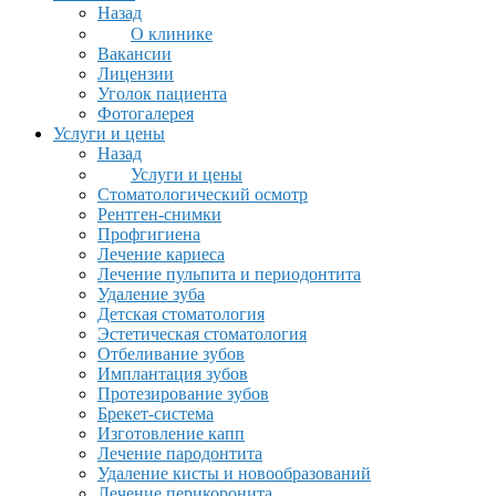
Назад
О клинике
Вакансии
Лицензии
Уголок пациента
Фотогалерея
Услуги и цены
Назад
Услуги и цены
Стоматологический осмотр
Рентген-снимки
Профгигиена
Лечение кариеса
Лечение пульпита и периодонтита
Удаление зуба
Детская стоматология
Эстетическая стоматология
Отбеливание зубов
Имплантация зубов
Протезирование зубов
Брекет-система
Изготовление капп
Лечение пародонтита
Удаление кисты и новообразований
Лечение перикоронита