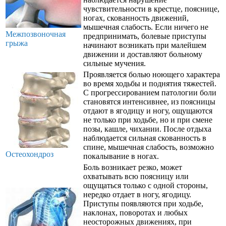
чувствительности в крестце, пояснице,
ногах, скованность движений,
мышечная слабость. Если ничего не
Межпозвоночная
предпринимать, болевые приступы
грыжа
начинают возникать при малейшем
движении и доставляют больному
сильные мучения.
Проявляется болью ноющего характера
во время ходьбы и поднятия тяжестей.
С прогрессированием патологии боли
становятся интенсивнее, из поясницы
отдают в ягодицу и ногу, ощущаются
не только при ходьбе, но и при смене
позы, кашле, чихании. После отдыха
наблюдается сильная скованность в
спине, мышечная слабость, возможно
Остеохондроз
покалывание в ногах.
Боль возникает резко, может
охватывать всю поясницу или
ощущаться только с одной стороны,
нередко отдает в ногу, ягодицу.
Приступы появляются при ходьбе,
наклонах, поворотах и любых
неосторожных движениях, при