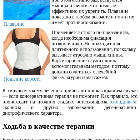
мышцы и связки, что помогает
эффективно их укрепить. Плавание
показано в любом возрасте и почти не
имеет противопоказаний.
Плавание
Применяется строго по показаниям,
когда необходима фиксация
позвоночника. Не подходит для
длительного использования, поскольку
вызывает атрофию мышц спины.
Корсетирование служит лишь
вспомогательным методом, поэтому
должно сочетаться с лечебной
физкультурой и массажем.
Ношение корсета
К хирургическому лечению прибегают лишь в крайнем случае
— если консервативная терапия не помогает. Как правило, это
происходит на поздних стадиях остеохондроза,
спондилита
,
сколиоза и других заболеваний дегенеративно-
дистрофического характера.
Ходьба в качестве терапии
Боли в спине, возникающие при ходьбе, многих заставляют