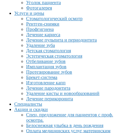
Уголок пациента
Фотогалерея
Услуги и цены
Стоматологический осмотр
Рентген-снимки
Профгигиена
Лечение кариеса
Лечение пульпита и периодонтита
Удаление зуба
Детская стоматология
Эстетическая стоматология
Отбеливание зубов
Имплантация зубов
Протезирование зубов
Брекет-система
Изготовление капп
Лечение пародонтита
Удаление кисты и новообразований
Лечение перикоронита
Специалисты
Акции и скидки
Спец. предложение для пациентов с проф.
осмотра.
Белоснежная улыбка в день рождения
Оплата медицинских услуг материнским