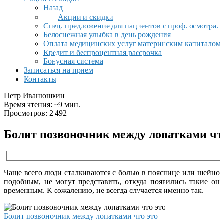
Назад
Акции и скидки
Спец. предложение для пациентов с проф. осмотра.
Белоснежная улыбка в день рождения
Оплата медицинских услуг материнским капитало
Кредит и беспроцентная рассрочка
Бонусная система
Записаться на прием
Контакты
Петр Иванюшкин
Время чтения: ~9 мин.
Просмотров: 2 492
Болит позвоночник между лопатками чт
Чаще всего люди сталкиваются с болью в пояснице или шейном
подобным, не могут представить, откуда появились такие 
временным. К сожалению, не всегда случается именно так.
Болит позвоночник между лопатками что это