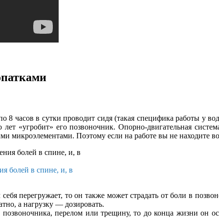
опатками
о 8 часов в сутки проводит сидя (такая специфика работы у вод
ко лет «угробит» его позвоночник. Опорно-двигательная систем
и микроэлементами. Поэтому если на работе вы не находите воз
я болей в спине, и, в
себя перегружает, то он также может страдать от боли в позво
тно, а нагрузку — дозировать.
позвоночника, перелом или трещину, то до конца жизни он ос