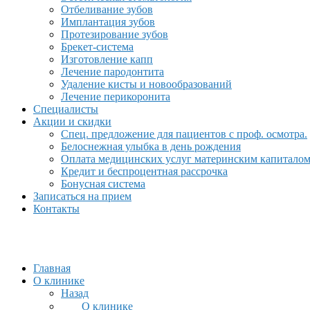
Отбеливание зубов
Имплантация зубов
Протезирование зубов
Брекет-система
Изготовление капп
Лечение пародонтита
Удаление кисты и новообразований
Лечение перикоронита
Специалисты
Акции и скидки
Спец. предложение для пациентов с проф. осмотра.
Белоснежная улыбка в день рождения
Оплата медицинских услуг материнским капитало
Кредит и беспроцентная рассрочка
Бонусная система
Записаться на прием
Контакты
Главная
О клинике
Назад
О клинике