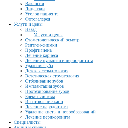
Вакансии
Лицензии
Уголок пациента
Фотогалерея
Услуги и цены
Назад
Услуги и цены
Стоматологический осмотр
Рентген-снимки
Профгигиена
Лечение кариеса
Лечение пульпита и периодонтита
Удаление зуба
Детская стоматология
Эстетическая стоматология
Отбеливание зубов
Имплантация зубов
Протезирование зубов
Брекет-система
Изготовление капп
Лечение пародонтита
Удаление кисты и новообразований
Лечение перикоронита
Специалисты
Акции и скидки