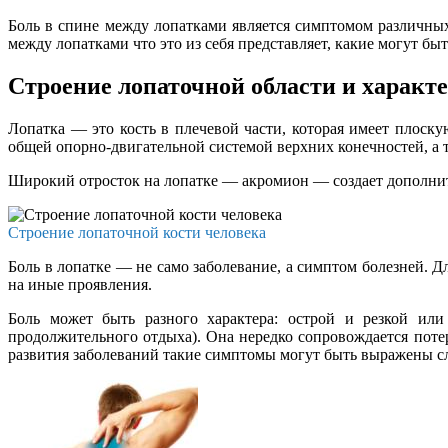
Боль в спине между лопатками является симптомом различных
между лопатками что это из себя представляет, какие могут б
Строение лопаточной области и характ
Лопатка — это кость в плечевой части, которая имеет плоску
общей опорно-двигательной системой верхних конечностей, а 
Широкий отросток на лопатке — акромион — создает дополнит
Строение лопаточной кости человека
Боль в лопатке — не само заболевание, а симптом болезней. 
на иные проявления.
Боль может быть разного характера: острой и резкой ил
продолжительного отдыха). Она нередко сопровождается пот
развития заболеваний такие симптомы могут быть выражены сла