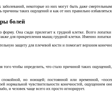
 заболеваний, некоторые из них могут быть даже смертельными.
ыть причины таких ощущений и как от них правильно избавляться
еры болей
ю форму. Она сзади прилегает к грудной клетке. Всего лопатк
также для прикрепления мышц грудной клетки. Именно лопатки 
ельную защиту для плечевой кости и помогает верхним конечно
Для того чтобы определить, что стало причиной таких ощущений
и спокойной, но ноющей; постоянной или временной, «по
ерей нормальной чувствительности конечностей, ощущением он
бо, и человек чаще всего их просто игнорирует.