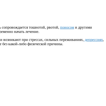
ль сопровождается тошнотой, рвотой,
поносом
и другими
ременно начать лечение.
ни возникают при стрессах, сильных переживаниях,
депрессиях
,
е без какой-либо физической причины.