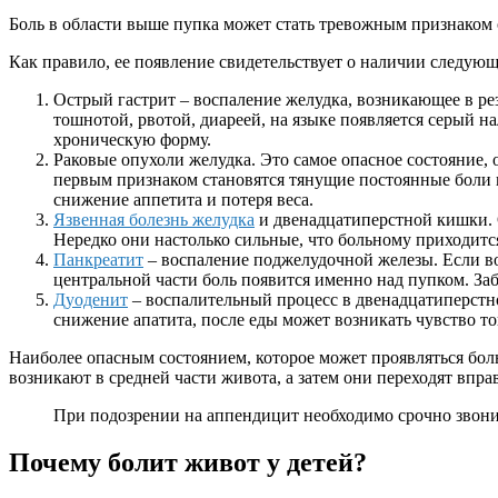
Боль в области выше пупка может стать тревожным признаком
Как правило, ее появление свидетельствует о наличии следую
Острый гастрит – воспаление желудка, возникающее в ре
тошнотой, рвотой, диареей, на языке появляется серый н
хроническую форму.
Раковые опухоли желудка. Это самое опасное состояние,
первым признаком становятся тянущие постоянные боли 
снижение аппетита и потеря веса.
Язвенная болезнь желудка
и двенадцатиперстной кишки. 
Нередко они настолько сильные, что больному приходится
Панкреатит
– воспаление поджелудочной железы. Если вос
центральной части боль появится именно над пупком. За
Дуоденит
– воспалительный процесс в двенадцатиперстно
снижение апатита, после еды может возникать чувство т
Наиболее опасным состоянием, которое может проявляться бол
возникают в средней части живота, а затем они переходят впр
При подозрении на аппендицит необходимо срочно звон
Почему болит живот у детей?