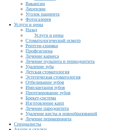
Вакансии
Лицензии
Уголок пациента
Фотогалерея
Услуги и цены
Назад
Услуги и цены
Стоматологический осмотр
Рентген-снимки
Профгигиена
Лечение кариеса
Лечение пульпита и периодонтита
Удаление зуба
Детская стоматология
Эстетическая стоматология
Отбеливание зубов
Имплантация зубов
Протезирование зубов
Брекет-система
Изготовление капп
Лечение пародонтита
Удаление кисты и новообразований
Лечение перикоронита
Специалисты
Акции и скидки