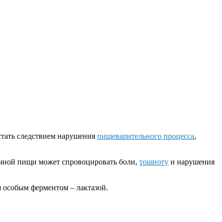
 стать следствием нарушения
пищеварительного процесса
,
ычной пищи может спровоцировать боли,
тошноту
и нарушения
 особым ферментом – лактазой.