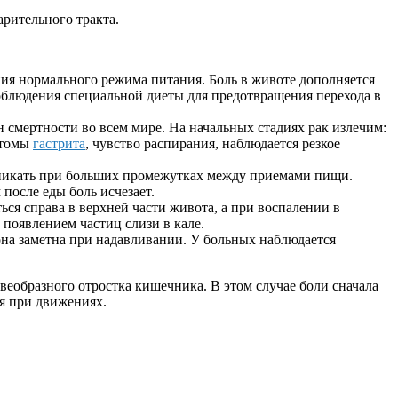
рительного тракта.
ия нормального режима питания. Боль в животе дополняется
 соблюдения специальной диеты для предотвращения перехода в
 смертности во всем мире. На начальных стадиях рак излечим:
птомы
гастрита
, чувство распирания, наблюдается резкое
зникать при больших промежутках между приемами пищи.
после еды боль исчезает.
ься справа в верхней части живота, а при воспалении в
появлением частиц слизи в кале.
она заметна при надавливании. У больных наблюдается
веобразного отростка кишечника. В этом случае боли сначала
ся при движениях.