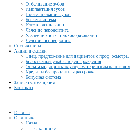
Отбеливание зубов
Имплантация зубов
Протезирование зубов
Брекет-система
Изготовление капп
Лечение пародонтита
Удаление кисты и новообразований
Лечение перикоронита
Специалисты
Акции и скидки
Спец. предложение для пациентов с проф. осмотра.
Белоснежная улыбка в день рождения
Оплата медицинских услуг материнским капитало
Кредит и беспроцентная рассрочка
Бонусная система
Записаться на прием
Контакты
Главная
О клинике
Назад
О клинике