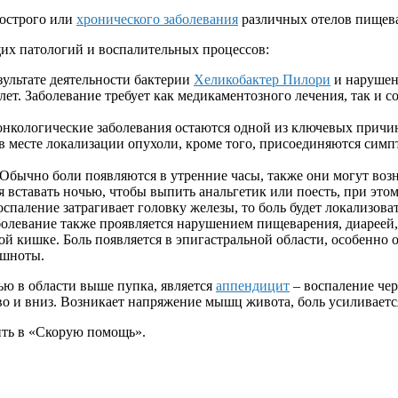
 острого или
хронического заболевания
различных отелов пищева
щих патологий и воспалительных процессов:
зультате деятельности бактерии
Хеликобактер Пилори
и нарушен
алет. Заболевание требует как медикаментозного лечения, так и
 онкологические заболевания остаются одной из ключевых причин
в месте локализации опухоли, кроме того, присоединяются сим
Обычно боли появляются в утренние часы, также они могут во
 вставать ночью, чтобы выпить анальгетик или поесть, при этом 
паление затрагивает головку железы, то боль будет локализоват
болевание также проявляется нарушением пищеварения, диареей, 
й кишке. Боль появляется в эпигастральной области, особенно 
ошноты.
ью в области выше пупка, является
аппендицит
– воспаление чер
аво и вниз. Возникает напряжение мышц живота, боль усиливает
ить в «Скорую помощь».