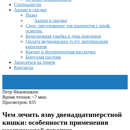
Специалисты
Акции и скидки
Назад
Акции и скидки
Спец. предложение для пациентов с проф.
осмотра.
Белоснежная улыбка в день рождения
Оплата медицинских услуг материнским
капиталом
Кредит и беспроцентная рассрочка
Бонусная система
Записаться на прием
Контакты
Петр Иванюшкин
Время чтения: ~7 мин.
Просмотров: 835
Чем лечить язву двенадцатиперстной
кишки: особенности применения