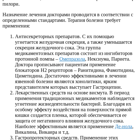
пилори.
Назначение лечения докторами проводится в соответствии с
определенными стандартами. Терапия болезни требует
применения:
Антисекреторных препаратов. С их помощью
угнетается желудочная секреция, а также уменьшается
секреция желудочного сока. Эта группа
медикаментозных препаратов состоит из ингибиторов
протонной помпы –
Омепразола
, Нексиума, Париета.
Доктора прописывают пациентам применение
блокаторов Н2 рецепторов – Ранитидина, Фамотидина,
Циметидина. Достаточно эффективными в лечении
язвенной болезни являются хонолитики, ярким
представителем которых выступает Гастроцепин.
Лекарственных средств на основе висмута. В период
применения традиционных медикаментов наблюдается
угнетение жизнедеятельности бактерий. Благодаря их
особому эффекту воздействия на поверхности прямой
кишки создается пленка, которой обеспечивается ее
защита от негативного влияния желудочного сока.
Наиболее эффективным является применение
Де-нола
,
Викалина, Викаира и т.д.
Гастропротекторных средств. Применение этих