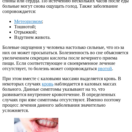
спины или сердца. По истечению нескольких часов после еды
больные могут снова ощущать голод. Также заболевание
сопровождается:
Метеоризмом
;
Тошнотой;
Отрыжкой;
Вздутием живота.
Болевые ощущения у человека настолько сильные, что из-за
них он может просыпаться. Болезненность во сне объясняется
увеличением секреции кислоты после вечернего приема
пищи. Если соответствующее и своевременное лечение
отсутствует, то болезнь может сопровождаться
рвотой
.
При этом вместе с каловыми массами выделяется кровь. В
некоторых случаях
кровь
наблюдается в каловых массах
больного. Данные симптомы указывают на то, что
развивается внутреннее кровотечение. В определенных
случаях при язве симптомы отсутствуют. Именно поэтому
процесс лечения данного заболевания значительно
усложняется.