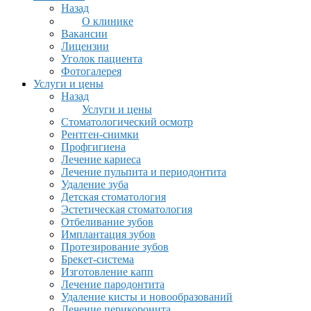
Назад
О клинике
Вакансии
Лицензии
Уголок пациента
Фотогалерея
Услуги и цены
Назад
Услуги и цены
Стоматологический осмотр
Рентген-снимки
Профгигиена
Лечение кариеса
Лечение пульпита и периодонтита
Удаление зуба
Детская стоматология
Эстетическая стоматология
Отбеливание зубов
Имплантация зубов
Протезирование зубов
Брекет-система
Изготовление капп
Лечение пародонтита
Удаление кисты и новообразований
Лечение перикоронита