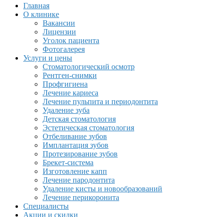
Главная
О клинике
Вакансии
Лицензии
Уголок пациента
Фотогалерея
Услуги и цены
Стоматологический осмотр
Рентген-снимки
Профгигиена
Лечение кариеса
Лечение пульпита и периодонтита
Удаление зуба
Детская стоматология
Эстетическая стоматология
Отбеливание зубов
Имплантация зубов
Протезирование зубов
Брекет-система
Изготовление капп
Лечение пародонтита
Удаление кисты и новообразований
Лечение перикоронита
Специалисты
Акции и скидки