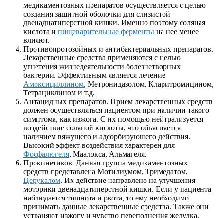
медикаментозных препаратов осуществляется с целью
создания защитной оболочки для слизистой
двенадцатиперстной кишки. Именно поэтому соляная
кислота и
пищеварительные ферменты
на нее менее
влияют.
Противопротозойных и антибактериальных препаратов.
Лекарственные средства применяются с целью
угнетения жизнедеятельности болезнетворных
бактерий. Эффективным является лечение
Амоксициллином
, Метронидазолом, Кларитромицином,
Тетрациклином и т.д.
Антацидных препаратов. Прием лекарственных средств
должен осуществляться пациентом при наличии такого
симптома, как изжога. С их помощью нейтрализуется
воздействие соляной кислоты, что объясняется
наличием вяжущего и адсорбирующего действия.
Высокий эффект воздействия характерен для
Фосфалюгеля
, Маалокса, Альмагеля.
Прокинетиков. Данная группа медикаментозных
средств представлена Мотилиумом, Тримедатом,
Церукалом
. Их действие направлено на улучшения
моторики двенадцатиперстной кишки. Если у пациента
наблюдается тошнота и рвота, то ему необходимо
принимать данные лекарственные средства. Также они
устраняют изжогу и чувство переполнения желудка.