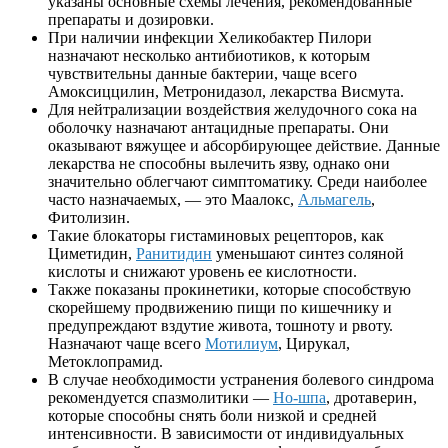
указаны основные схемы лечения, рекомендованные
препараты и дозировки.
При наличии инфекции Хеликобактер Пилори
назначают несколько антибиотиков, к которым
чувствительны данные бактерии, чаще всего
Амоксиццилин, Метронидазол, лекарства Висмута.
Для нейтрализации воздействия желудочного сока на
оболочку назначают антацидные препараты. Они
оказывают вяжущее и абсорбирующее действие. Данные
лекарства не способны вылечить язву, однако они
значительно облегчают симптоматику. Среди наиболее
часто назначаемых, — это Маалокс,
Альмагель
,
Фитолизин.
Такие блокаторы гистаминовых рецепторов, как
Циметидин,
Ранитидин
уменьшают синтез соляной
кислоты и снижают уровень ее кислотности.
Также показаны прокинетики, которые способствую
скорейшему продвижению пищи по кишечнику и
предупреждают вздутие живота, тошноту и рвоту.
Назначают чаще всего
Мотилиум
, Цирукал,
Метоклопрамид.
В случае необходимости устранения болевого синдрома
рекомендуется спазмолитики —
Но-шпа
, дротаверин,
которые способны снять боли низкой и средней
интенсивности. В зависимости от индивидуальных