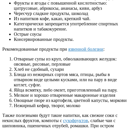
Фрукты и ягоды с повышенной кислотностью:
цитрусовые, абрикосы, ананасы, киви, арбуз
Чересчур сладкие продукты, шоколад
Из напитков кофе, какао, крепкий чай.
Категорически запрещается употребление спиртных
напитков и табакокурение.
Острые соусы
Консервированные продукты.
Рекомендованные продукты при
язвенной болезни
:
Отварные супы из круп, обволакивающих желудок:
овсяные, рисовые, перловые
Хлеб не сдобный, сухари
Блюда из нежирных сортов мяса, птицы, рыбы в
отварном виде целыми кусками, или на пару в виде
котлет, суфле.
Яйца всмятку, либо омлет, приготовленный на пару.
Мелкие и хорошо отваренные макаронные изделия
Овощные пюре из картофеля, цветной капусты, моркови
Нежирный кефир, творог, молоко
Также полезными будут такие напитки, как свежие соки с
некислых фруктов, компоты с
сухофруктов
, слабые чаи с
шиповника, пшеничных отрубей, ромашки. При остром