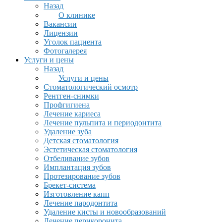
Назад
О клинике
Вакансии
Лицензии
Уголок пациента
Фотогалерея
Услуги и цены
Назад
Услуги и цены
Стоматологический осмотр
Рентген-снимки
Профгигиена
Лечение кариеса
Лечение пульпита и периодонтита
Удаление зуба
Детская стоматология
Эстетическая стоматология
Отбеливание зубов
Имплантация зубов
Протезирование зубов
Брекет-система
Изготовление капп
Лечение пародонтита
Удаление кисты и новообразований
Лечение перикоронита