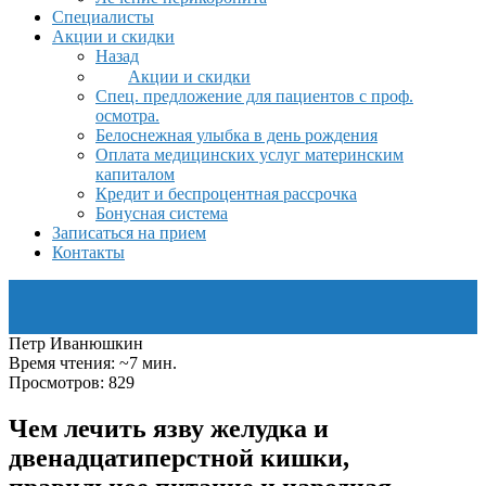
Специалисты
Акции и скидки
Назад
Акции и скидки
Спец. предложение для пациентов с проф.
осмотра.
Белоснежная улыбка в день рождения
Оплата медицинских услуг материнским
капиталом
Кредит и беспроцентная рассрочка
Бонусная система
Записаться на прием
Контакты
Петр Иванюшкин
Время чтения: ~7 мин.
Просмотров: 829
Чем лечить язву желудка и
двенадцатиперстной кишки,