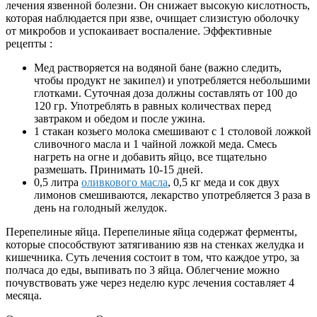
лечения язвенной болезни. Он снижает высокую кислотность,
которая наблюдается при язве, очищает слизистую оболочку
от микробов и успокаивает воспаление. Эффективные
рецепты :
Мед растворяется на водяной бане (важно следить,
чтобы продукт не закипел) и употребляется небольшими
глотками. Суточная доза должны составлять от 100 до
120 гр. Употреблять в равных количествах перед
завтраком и обедом и после ужина.
1 стакан козьего молока смешивают с 1 столовой ложкой
сливочного масла и 1 чайной ложкой меда. Смесь
нагреть на огне и добавить яйцо, все тщательно
размешать. Принимать 10-15 дней.
0,5 литра
оливкового масла
, 0,5 кг меда и сок двух
лимонов смешиваются, лекарство употребляется 3 раза в
день на голодный желудок.
Перепелиные яйца. Перепелиные яйца содержат ферменты,
которые способствуют затягиванию язв на стенках желудка и
кишечника. Суть лечения состоит в том, что каждое утро, за
полчаса до еды, выпивать по 3 яйца. Облегчение можно
почувствовать уже через неделю курс лечения составляет 4
месяца.