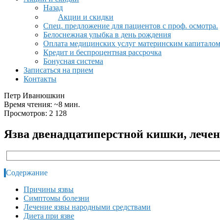
Назад
Акции и скидки
Спец. предложение для пациентов с проф. осмотра.
Белоснежная улыбка в день рождения
Оплата медицинских услуг материнским капитало
Кредит и беспроцентная рассрочка
Бонусная система
Записаться на прием
Контакты
Петр Иванюшкин
Время чтения: ~8 мин.
Просмотров: 2 128
Язва двенадцатиперстной кишки, лече
Содержание
Причины язвы
Симптомы болезни
Лечение язвы народными средствами
Диета при язве