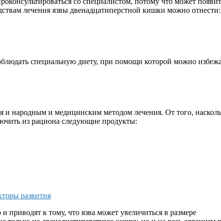
роконсультироваться со специалистом, потому что может появить
дствам лечения язвы двенадцатиперстной кишки можно отнести:
облюдать специальную диету, при помощи которой можно избежат
я и народным и медицинским методом лечения. От того, наскольк
лючить из рациона следующие продукты:
кторы развития
и приводят к тому, что язва может увеличиться в размере