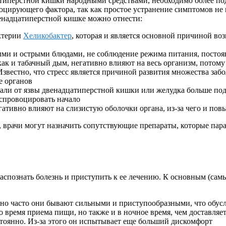
атиперстной кишки народными средствами, необходимо более под
овоцирующего фактора, так как простое устранение симптомов не
венадцатиперстной кишке можно отнести:
ктерии
Хеликобактер
, которая и является основной причиной воз
ми и острыми блюдами, не соблюдение режима питания, постоян
 как и табачный дым, негативно влияют на весь организм, потом
звестно, что стресс является причиной развития множества заб
е органов
дали от язвы двенадцатиперстной кишки или желудка больше под
спровоцировать начало
ативно влияют на слизистую оболочки органа, из-за чего и пов
, врачи могут назначить сопутствующие препараты, которые пар
распознать болезнь и приступить к ее лечению. К основным (с
но часто они бывают сильными и приступообразными, что обусл
 во время приема пищи, но также и в ночное время, чем доставля
стоянно. Из-за этого он испытывает еще больший дискомфорт