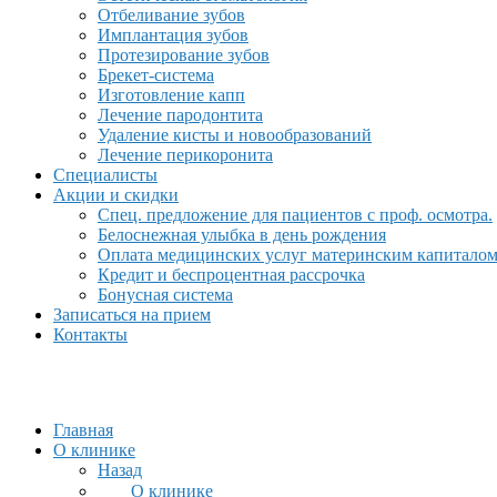
Отбеливание зубов
Имплантация зубов
Протезирование зубов
Брекет-система
Изготовление капп
Лечение пародонтита
Удаление кисты и новообразований
Лечение перикоронита
Специалисты
Акции и скидки
Спец. предложение для пациентов с проф. осмотра.
Белоснежная улыбка в день рождения
Оплата медицинских услуг материнским капитало
Кредит и беспроцентная рассрочка
Бонусная система
Записаться на прием
Контакты
Главная
О клинике
Назад
О клинике