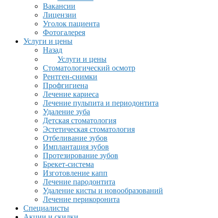
Вакансии
Лицензии
Уголок пациента
Фотогалерея
Услуги и цены
Назад
Услуги и цены
Стоматологический осмотр
Рентген-снимки
Профгигиена
Лечение кариеса
Лечение пульпита и периодонтита
Удаление зуба
Детская стоматология
Эстетическая стоматология
Отбеливание зубов
Имплантация зубов
Протезирование зубов
Брекет-система
Изготовление капп
Лечение пародонтита
Удаление кисты и новообразований
Лечение перикоронита
Специалисты
Акции и скидки