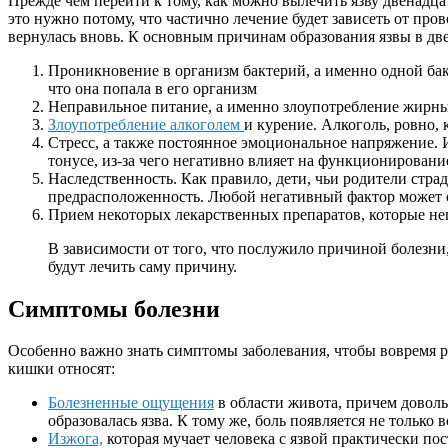
Прежде чем перейти к тому, как можно вылечить язву двенадц
это нужно потому, что частично лечение будет зависеть от пр
вернулась вновь. К основным причинам образования язвы в д
Проникновение в организм бактерий, а именно одной ба
что она попала в его организм
Неправильное питание, а именно злоупотребление жирны
Злоупотребление алкоголем
и курение. Алкоголь, ровно,
Стресс, а также постоянное эмоциональное напряжение. И
тонусе, из-за чего негативно влияет на функционировани
Наследственность. Как правило, дети, чьи родители стра
предрасположенность. Любой негативный фактор может 
Прием некоторых лекарственных препаратов, которые нег
В зависимости от того, что послужило причиной болезни
будут лечить саму причину.
Симптомы болезни
Особенно важно знать симптомы заболевания, чтобы вовремя 
кишки относят:
Болезненные ощущения
в области живота, причем доволь
образовалась язва. К тому же, боль появляется не только
Изжога,
которая мучает человека с язвой практически по