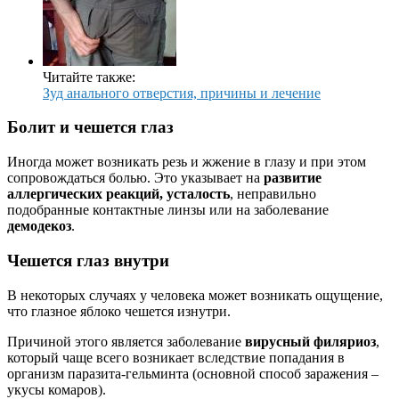
Читайте также:
Зуд анального отверстия, причины и лечение
Болит и чешется глаз
Иногда может возникать резь и жжение в глазу и при этом
сопровождаться болью. Это указывает на
развитие
аллергических реакций, усталость
, неправильно
подобранные контактные линзы или на заболевание
демодекоз
.
Чешется глаз внутри
В некоторых случаях у человека может возникать ощущение,
что глазное яблоко чешется изнутри.
Причиной этого является заболевание
вирусный филяриоз
,
который чаще всего возникает вследствие попадания в
организм паразита-гельминта (основной способ заражения –
укусы комаров).