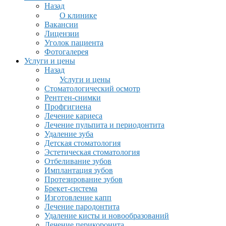
Назад
О клинике
Вакансии
Лицензии
Уголок пациента
Фотогалерея
Услуги и цены
Назад
Услуги и цены
Стоматологический осмотр
Рентген-снимки
Профгигиена
Лечение кариеса
Лечение пульпита и периодонтита
Удаление зуба
Детская стоматология
Эстетическая стоматология
Отбеливание зубов
Имплантация зубов
Протезирование зубов
Брекет-система
Изготовление капп
Лечение пародонтита
Удаление кисты и новообразований
Лечение перикоронита