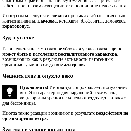
симптомы характерны для переутомления глаз в результате
работы при плохом освещении или по причине недосыпания.
Иногда глаза чешутся и слезятся при таких заболеваниях, как
конъюнктивиты,
глаукома
, катаракта, блефариты, демодекоз
,
кератоконус
.
Зуд в уголке
Если чешется не само глазное яблоко, а уголок глаза –
дело
может быть в патологиях воспалительного характера
,
возникающих как в результате активности патогенных
организмов, так и в следствие
аллергии
.
Чешется глаз и опухло веко
Нужно знать!
Иногда зуд сопровождается опуханием
век. Это характерно для нарушений режима сна,
когда органы зрения не успевают отдохнуть, а также
для бессонницы.
Иногда такие реакции возникают в результате
воздействия на
органы зрения ветра
.
Зуд глаз в уголке около носа