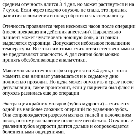
среднем отечность длится 3-4 дня, но может растянуться и на
7 суток. Если через неделю опухоль не спала, это признак
развития осложнения и повод обратиться к специалисту.
Отечность проявляется через несколько часов после операции
(после прекращения действия анестезии). Параллельно
пациент может чувствовать ноющую боль, а из ранки
выделяется сукровица. Допускается небольшое повышение
температуры. Все эти симптомы считаются естественными и
не представляют опасности. А для снятия боли можно
принять обезболивающие анальгетики.
Максимальная отечность фиксируется на 3-4 день, с этого
момента она начинает уменьшаться и к седьмому дню
полностью проходит. Но щека может опухнуть и сразу после
депульпации, такое происходит, если у пациента был флюс и
опухоль развилась еще до операции.
Экстракция крайних моляров (зубов мудрости) – считается
одной из наиболее сложных операций по удалению зубов.
Она сопровождается разрезом мягких тканей и наложением
швов, поэтому воспаление после нее неизбежно. Отек после
удаления зубов мудрости длится дольше и сопровождается
болезненными ощущениями.