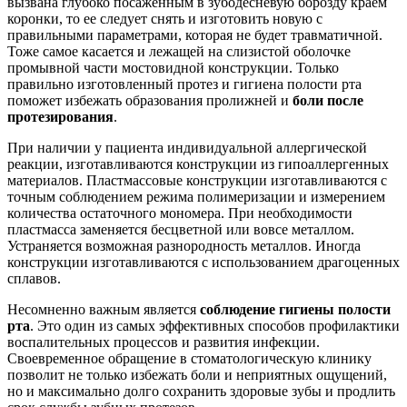
вызвана глубоко посаженным в зубодесневую борозду краем
коронки, то ее следует снять и изготовить новую с
правильными параметрами, которая не будет травматичной.
Тоже самое касается и лежащей на слизистой оболочке
промывной части мостовидной конструкции. Только
правильно изготовленный протез и гигиена полости рта
поможет избежать образования пролижней и
боли после
протезирования
.
При наличии у пациента индивидуальной аллергической
реакции, изготавливаются конструкции из гипоаллергенных
материалов. Пластмассовые конструкции изготавливаются с
точным соблюдением режима полимеризации и измерением
количества остаточного мономера. При необходимости
пластмасса заменяется бесцветной или вовсе металлом.
Устраняется возможная разнородность металлов. Иногда
конструкции изготавливаются с использованием драгоценных
сплавов.
Несомненно важным является
соблюдение гигиены полости
рта
. Это один из самых эффективных способов профилактики
воспалительных процессов и развития инфекции.
Своевременное обращение в стоматологическую клинику
позволит не только избежать боли и неприятных ощущений,
но и максимально долго сохранить здоровые зубы и продлить