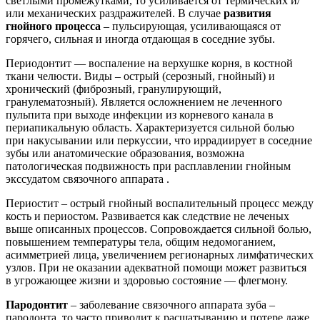
светлыми промежутками, то усиливается от термических и/
или механических раздражителей. В случае
развития
гнойного процесса
– пульсирующая, усиливающаяся от
горячего, сильная и иногда отдающая в соседние зубы.
Периодонтит — воспаление на верхушке корня, в костной
ткани челюсти. Виды – острый (серозный, гнойный) и
хронический (фиброзный, гранулирующий,
гранулематозный). Является осложнением не леченного
пульпита при выходе инфекции из корневого канала в
периапикальную область. Характеризуется сильной болью
при накусывании или перкуссии, что иррадиирует в соседние
зубы или анатомические образования, возможна
патологическая подвижность при расплавлении гнойным
экссудатом связочного аппарата .
Периостит – острый гнойный воспалительный процесс между
кость и периостом. Развивается как следствие не леченых
выше описанных процессов. Сопровождается сильной болью,
повышением температуры тела, общим недомоганием,
асимметрией лица, увеличением регионарных лимфатических
узлов. При не оказании адекватной помощи может развиться
в угрожающее жизни и здоровью состояние — флегмону.
Пародонтит
– заболевание связочного аппарата зуба –
пародонта, то часто приводит к расшатыванию и потере даже