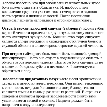
Хорошо известно, что при заболеваниях жевательных зубов
боль может отдавать в область уха. И, наоборот, при
воспалении среднего уха симптомы смещаются в заднюю
часть верхней и нижней челюстей. После постановки
диагноза пациента направляют к оториноларингологу.
Острый верхнечелюстной синусит (гайморит).
Корни зубов
верхней челюсти прилежат к дну пазухи, поэтому воспаление
часто имитирует зубную боль. Большинство форм синусита
являются аллергическими и характеризуются тупой болью в
скуловой области и альвеолярном отростке верхней челюсти.
При остром гайморите
боль может быть колющей, давящей,
пульсирующей. Часто она отдает в подглазничную область, в
область зубов верхней челюсти. При этом боль ощущается не
в каком-либо одном зубе, а в нескольких. Рекомендуется
обратиться к лору.
Заболевания придаточных пазух
часто носят хронический
характер и являются аллергическими. Они имеют тенденцию
к сезонности, ведь для большинства людей аллергенами
являются семена и пыльца различных растений. В странах с
северным климатом процент заболеваемости синуситами
увеличивается весной и осенью. Пациент должен быть
направлен к лору и аллергологу.