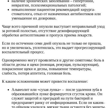
наличие хронических заболеваний – гипертонии,
невралгии, психоэмоциональных патологий;
невыполнение пациентом рекомендаций хирурга-
стоматолога, отказ от назначенных антибиотиков или
уменьшение их дозировки.
Чаще всего причиной опухоли выступает неправильный уход
за ротовой полостью, отсутствие дезинфицирующей
обработки антисептиками и пропуск приема лекарств.
Если по истечении семи дней опухоль не только не прошла,
но и увеличилась, уплотнилась, это выдает прогрессирующий
воспалительный процесс.
Одновременно могут проявляться и другие симптомы: боль в
области десны и щеки (ноющая, режущая, пульсирующая),
покраснение щеки и десны, повышение температуры,
слабость, потеря аппетита, головная боль.
К каким осложнениям может привести воспаление:
Альвеолит или «сухая лунка» – после удаления зуба в
образовавшейся лунке формируется сгусток крови. Он
служит защитой и преградой на пути бактерий и
предохраняет ранку от инфицирования. Если он каким-
то образом удалился, мягкие ткани остаются без защиты,