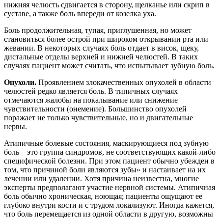
нижняя челюсть сдвигается в сторону, щелканье или скрип в
суставе, а также боль впереди от козелка уха.
Боль продолжительная, тупая, приглушенная, но может
становиться более острой при широком открывании рта или
жевании. В некоторых случаях боль отдает в висок, щеку,
дистальные отделы верхней и нижней челюстей. В таких
случаях пациент может считать, что испытывает зубную боль.
Опухоли.
Проявлением злокачественных опухолей в области
челюстей редко является боль. В типичных случаях
отмечаются жалобы на покалывание или снижение
чувствительности (онемение). Большинство опухолей
поражает не только чувствительные, но и двигательные
нервы.
Атипичные болевые состояния, маскирующиеся под зубную
боль – это группа синдромов, не соответствующих какой-либо
специфической болезни. При этом пациент обычно убежден в
том, что причиной боли являются зубы» и настаивает на их
лечении или удалении. Хотя причина неизвестна, многие
эксперты предполагают участие нервной системы. Атипичная
боль обычно хроническая, ноющая; пациенты ощущают ее
глубоко внутри кости и с трудом локализуют. Иногда кажется,
что боль перемещается из одной области в другую, возможны