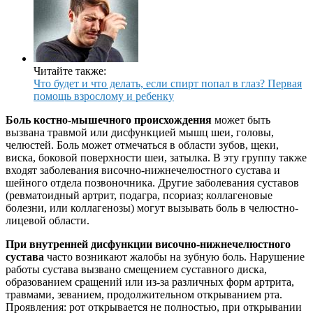
Читайте также:
Что будет и что делать, если спирт попал в глаз? Первая
помощь взрослому и ребенку
Боль костно-мышечного происхождения
может быть
вызвана травмой или дисфункцией мышц шеи, головы,
челюстей. Боль может отмечаться в области зубов, щеки,
виска, боковой поверхности шеи, затылка. В эту группу также
входят заболевания височно-нижнечелюстного сустава и
шейного отдела позвоночника. Другие заболевания суставов
(ревматоидный артрит, подагра, псориаз; коллагеновые
болезни, или коллагенозы) могут вызывать боль в челюстно-
лицевой области.
При внутренней дисфункции височно-нижнечелюстного
сустава
часто возникают жалобы на зубную боль. Нарушение
работы сустава вызвано смещением суставного диска,
образованием сращений или из-за различных форм артрита,
травмами, зеванием, продолжительном открыванием рта.
Проявления: рот открывается не полностью, при открывании