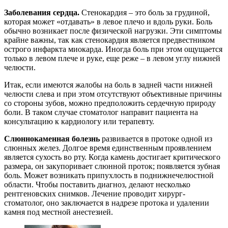
Заболевания сердца.
Стенокардия – это боль за грудиной,
которая может «отдавать» в левое плечо и вдоль руки. Боль
обычно возникает после физической нагрузки. Эти симптомы
крайне важны, так как стенокардия является предвестником
острого инфаркта миокарда. Иногда боль при этом ощущается
только в левом плече и руке, еще реже – в левом углу нижней
челюсти.
Итак, если имеются жалобы на боль в задней части нижней
челюсти слева и при этом отсутствуют объективные причины
со стороны зубов, можно предположить сердечную природу
боли. В таком случае стоматолог направит пациента на
консультацию к кардиологу или терапевту.
Слюннокаменная болезнь
развивается в протоке одной из
слюнных желез. Долгое время единственным проявлением
является сухость во рту. Когда камень достигает критического
размера, он закупоривает слюнной проток; появляется зубная
боль. Может возникать припухлость в поднижнечелюстной
области. Чтобы поставить диагноз, делают несколько
рентгеновских снимков. Лечение проводит хирург-
стоматолог, оно заключается в надрезе протока и удалении
камня под местной анестезией.