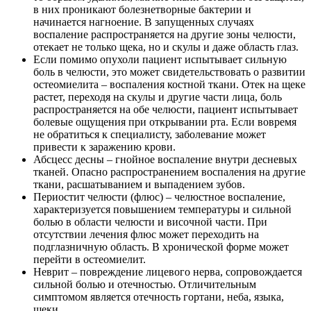
в них проникают болезнетворные бактерии и
начинается нагноение. В запущенных случаях
воспаление распространяется на другие зоны челюсти,
отекает не только щека, но и скулы и даже область глаз.
Если помимо опухоли пациент испытывает сильную
боль в челюсти, это может свидетельствовать о развитии
остеомиелита – воспаления костной ткани. Отек на щеке
растет, переходя на скулы и другие части лица, боль
распространяется на обе челюсти, пациент испытывает
болевые ощущения при открывании рта. Если вовремя
не обратиться к специалисту, заболевание может
привести к заражению крови.
Абсцесс десны – гнойное воспаление внутри десневых
тканей. Опасно распространением воспаления на другие
ткани, расшатыванием и выпадением зубов.
Периостит челюсти (флюс) – челюстное воспаление,
характеризуется повышением температуры и сильной
болью в области челюсти и височной части. При
отсутствии лечения флюс может переходить на
подглазничную область. В хронической форме может
перейти в остеомиелит.
Неврит – повреждение лицевого нерва, сопровождается
сильной болью и отечностью. Отличительным
симптомом является отечность гортани, неба, языка,
щеки.