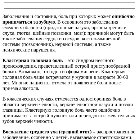
Заболевания и состояния, боль при которых может
ошибочно
приниматься за зубную
. В основном это заболевания
смежных областей (придаточные пазухи, органы зрения и
слуха, глотка, шейные позвонки, мозг); причиной могут быть
также заболевания сердца и сосудов, костно-мышечной
системы (позвоночник), нервной системы, а также
психические нарушения.
Кластерная головная боль
– это синдром неясного
происхождения, представленный острой приступообразной
болью. Возможно, это одна из форм мигрени. Кластерная
головная боль чаще встречается у мужчин в возрасте 30-60
лет. Многие пациенты отмечают появление боли после
приема алкоголя.
В классических случаях отмечается односторонняя боль в
области верхней челюсти, верхнечелюстной пазухи и позади
глазницы. Кластерную головную боль часто ошибочно
принимают за острый пульпит или периодонтит жевательных
зубов верхней челюсти.
Воспаление среднего уха (средний отит)
– распространенное
заболевание, особенно у детей, вызываемое стрептококками.