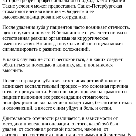
которое требует профессионального подхода к его терапии.
Такие условия может предоставить Санкт-Петербургская
стоматологическая клиника «Окодент» и ее
высококвалифицированные сотрудники.
После удаления зуба у пациентов часто возникает отечность,
щека опухает и немеет. В большинстве случаев это норма и
естественная реакция организма на хирургическое
вмешательство. Но иногда опухоль в области щеки может
сигнализировать о развитии осложнений.
В каких случаях не стоит беспокоиться, а в каких следует
обратиться за помощью в клинику, мы и попытаемся
выяснить.
После экстракции зуба в мягких тканях ротовой полости
возникает воспалительный процесс – это основная причина
отека и припухлости. Если операция проведена грамотно и
пациент выполнил все рекомендации стоматолога,
неинфекционное воспаление пройдет само, без антибиотиков
и осложнений, а вместе с ним уйдут и боль, и отеки.
Длительность отечности различается, в зависимости от
методики проведения операции, от того, какой зуб был
удален, от состояния ротовой полости, наконец, от
физического состояния пациента и его иммунной системы. В