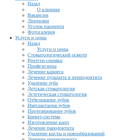
Назад
О клинике
Вакансии
Лицензии
Уголок пациента
Фотогалерея
Услуги и цены
Назад
Услуги и цены
Стоматологический осмотр
Рентген-снимки
Профгигиена
Лечение кариеса
Лечение пульпита и периодонтита
Удаление зуба
Детская стоматология
Эстетическая стоматология
Отбеливание зубов
Имплантация зубов
Протезирование зубов
Брекет-система
Изготовление капп
Лечение пародонтита
Удаление кисты и новообразований
Лечение перикоронита