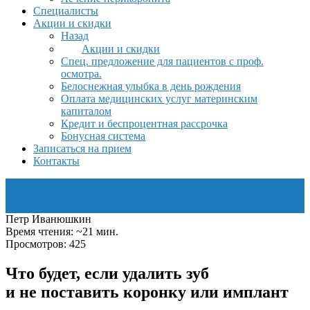
Специалисты
Акции и скидки
Назад
Акции и скидки
Спец. предложение для пациентов с проф.
осмотра.
Белоснежная улыбка в день рождения
Оплата медицинских услуг материнским
капиталом
Кредит и беспроцентная рассрочка
Бонусная система
Записаться на прием
Контакты
Петр Иванюшкин
Время чтения: ~21 мин.
Просмотров: 425
Что будет, если удалить зуб
и не поставить коронку или имплант