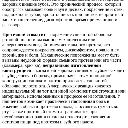
здоровых внешне зубов. Это хронический процесс, который
обостряясь вызывает боль и зуд в деснах, покраснение и отек,
подвижность зубов, кровоточивость при чистке, неприятный
запах и гноетечение, дискомфорт во время приема пищи и
разговоре .
Протезный стоматит
– поражение слизистой оболочки
ротовой полости вызванное механическим или
аллергическим воздействием дентального протеза, что
сопровождается покраснением, дискомфортом, появлением
эрозий, язв и боли. Механические повреждения могут быть
вызваны неудобной формой съемного протеза или его части
(кламмера, крючка),
неправильно изготовленной
конструкцией
– когда край коронки слишком глубоко заходит
в зубодесневую борозду, промывная часть мостовидной
конструкции слишком плотно прилегает к слизистой
оболочке полости рта. Аллергическая реакция является
индивидуальной на тот или иной компонент конструкции или
материалов, использованных в процессе ее изготовления. У
пациентов возникает практически
постоянная боль и
жжение
в области протезного ложа, глоссалгия, сухость во
рту. Также протезный стоматит развивается при
несоблюдении правил гигиены полости рта, скоплении
остатков пищи под протезом и зубного налета.