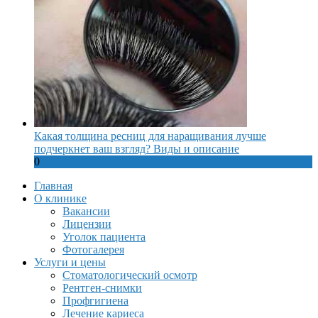
Какая толщина ресниц для наращивания лучше
подчеркнет ваш взгляд? Виды и описание
0
Главная
О клинике
Вакансии
Лицензии
Уголок пациента
Фотогалерея
Услуги и цены
Стоматологический осмотр
Рентген-снимки
Профгигиена
Лечение кариеса