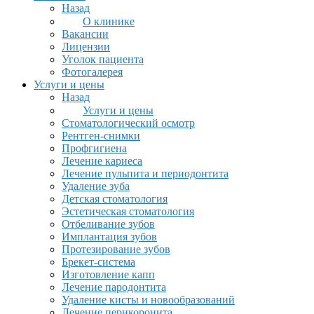
Назад
О клинике
Вакансии
Лицензии
Уголок пациента
Фотогалерея
Услуги и цены
Назад
Услуги и цены
Стоматологический осмотр
Рентген-снимки
Профгигиена
Лечение кариеса
Лечение пульпита и периодонтита
Удаление зуба
Детская стоматология
Эстетическая стоматология
Отбеливание зубов
Имплантация зубов
Протезирование зубов
Брекет-система
Изготовление капп
Лечение пародонтита
Удаление кисты и новообразований
Лечение перикоронита