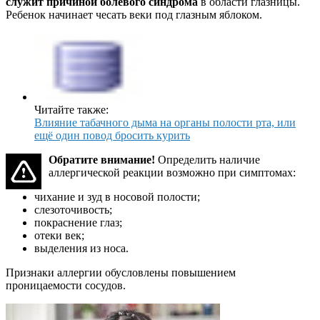
служит причиной болевого синдрома
в области глазницы.
Ребенок начинает чесать веки под глазным яблоком.
Читайте также:
Влияние табачного дыма на органы полости рта, или
ещё один повод бросить курить
Обратите внимание!
Определить наличие
аллергической реакции возможно при симптомах:
чихание и зуд в носовой полости;
слезоточивость;
покраснение глаз;
отеки век;
выделения из носа.
Признаки аллергии обусловлены повышением
проницаемости сосудов.