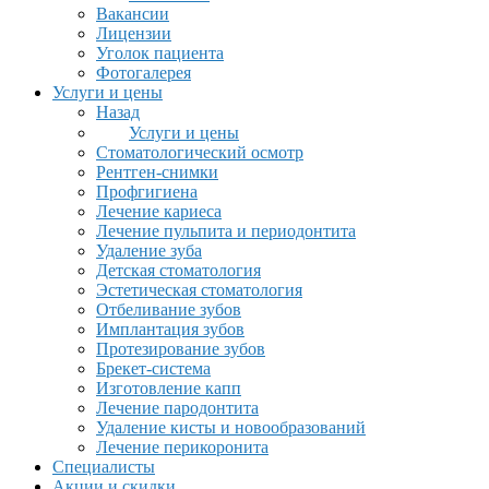
Вакансии
Лицензии
Уголок пациента
Фотогалерея
Услуги и цены
Назад
Услуги и цены
Стоматологический осмотр
Рентген-снимки
Профгигиена
Лечение кариеса
Лечение пульпита и периодонтита
Удаление зуба
Детская стоматология
Эстетическая стоматология
Отбеливание зубов
Имплантация зубов
Протезирование зубов
Брекет-система
Изготовление капп
Лечение пародонтита
Удаление кисты и новообразований
Лечение перикоронита
Специалисты
Акции и скидки