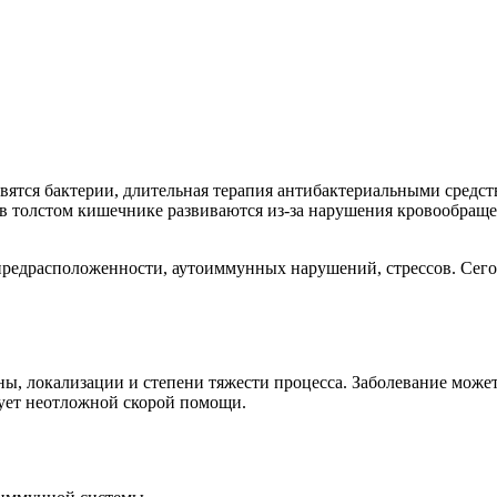
ятся бактерии, длительная терапия антибактериальными средств
 толстом кишечнике развиваются из-за нарушения кровообращени
 предрасположенности, аутоиммунных нарушений, стрессов. Сег
ы, локализации и степени тяжести процесса. Заболевание может
бует неотложной скорой помощи.