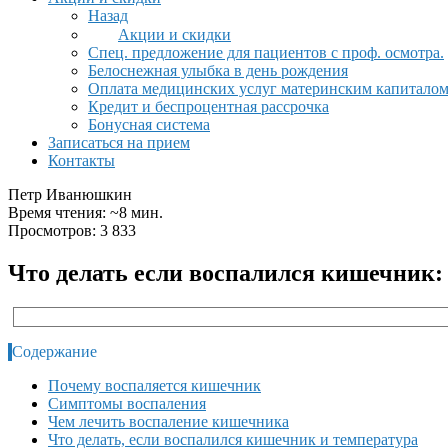
Назад
Акции и скидки
Спец. предложение для пациентов с проф. осмотра.
Белоснежная улыбка в день рождения
Оплата медицинских услуг материнским капитало
Кредит и беспроцентная рассрочка
Бонусная система
Записаться на прием
Контакты
Петр Иванюшкин
Время чтения: ~8 мин.
Просмотров: 3 833
Что делать если воспалился кишечник:
Содержание
Почему воспаляется кишечник
Симптомы воспаления
Чем лечить воспаление кишечника
Что делать, если воспалился кишечник и температура