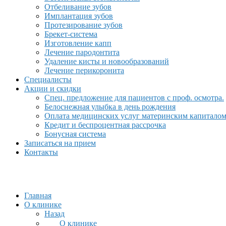
Отбеливание зубов
Имплантация зубов
Протезирование зубов
Брекет-система
Изготовление капп
Лечение пародонтита
Удаление кисты и новообразований
Лечение перикоронита
Специалисты
Акции и скидки
Спец. предложение для пациентов с проф. осмотра.
Белоснежная улыбка в день рождения
Оплата медицинских услуг материнским капитало
Кредит и беспроцентная рассрочка
Бонусная система
Записаться на прием
Контакты
Главная
О клинике
Назад
О клинике