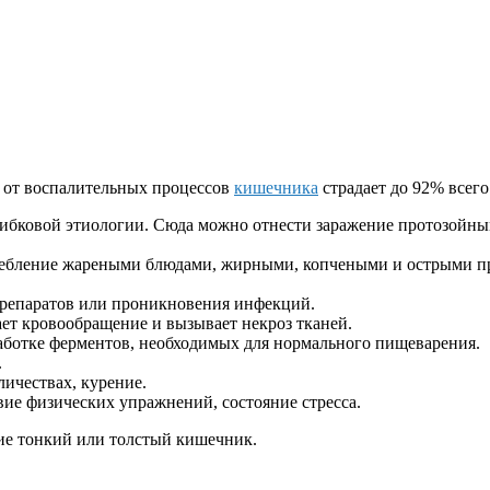
е от воспалительных процессов
кишечника
страдает до 92% всего
рибковой этиологии. Сюда можно отнести заражение протозойн
требление жареными блюдами, жирными, копчеными и острыми п
 препаратов или проникновения инфекций.
ет кровообращение и вызывает некроз тканей.
аботке ферментов, необходимых для нормального пищеварения.
.
ичествах, курение.
вие физических упражнений, состояние стресса.
ие тонкий или толстый кишечник.