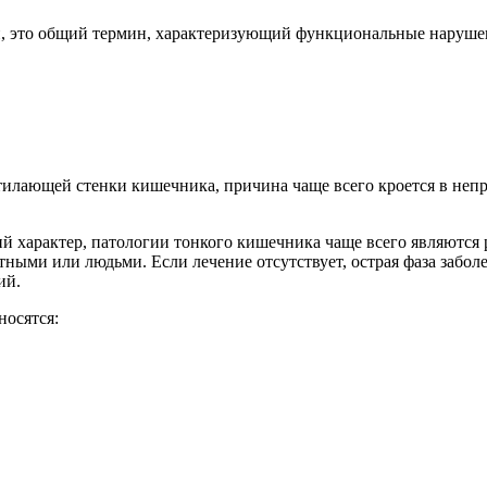
, это общий термин, характеризующий функциональные нарушен
стилающей стенки кишечника, причина чаще всего кроется в не
й характер, патологии тонкого кишечника чаще всего являютс
тными или людьми. Если лечение отсутствует, острая фаза забо
ий.
носятся: