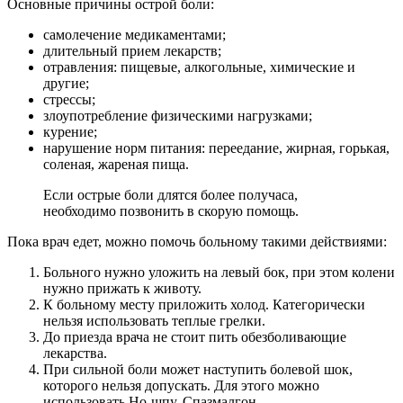
Основные причины острой боли:
самолечение медикаментами;
длительный прием лекарств;
отравления: пищевые, алкогольные, химические и
другие;
стрессы;
злоупотребление физическими нагрузками;
курение;
нарушение норм питания: переедание, жирная, горькая,
соленая, жареная пища.
Если острые боли длятся более получаса,
необходимо позвонить в скорую помощь.
Пока врач едет, можно помочь больному такими действиями:
Больного нужно уложить на левый бок, при этом колени
нужно прижать к животу.
К больному месту приложить холод. Категорически
нельзя использовать теплые грелки.
До приезда врача не стоит пить обезболивающие
лекарства.
При сильной боли может наступить болевой шок,
которого нельзя допускать. Для этого можно
использовать Но-шпу, Спазмалгон.