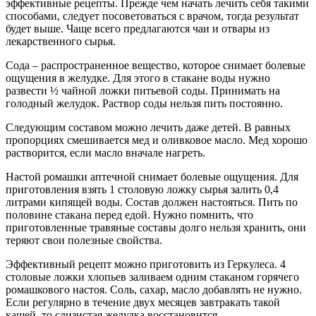
эффективные рецепты. Прежде чем начать лечить себя такими
способами, следует посоветоваться с врачом, тогда результат
будет выше. Чаще всего предлагаются чаи и отвары из
лекарственного сырья.
Сода – распространенное вещество, которое снимает болевые
ощущения в желудке. Для этого в стакане воды нужно
развести ½ чайной ложки питьевой соды. Принимать на
голодный желудок. Раствор соды нельзя пить постоянно.
Следующим составом можно лечить даже детей. В равных
пропорциях смешивается мед и оливковое масло. Мед хорошо
растворится, если масло вначале нагреть.
Настой ромашки аптечной снимает болевые ощущения. Для
приготовления взять 1 столовую ложку сырья залить 0,4
литрами кипящей воды. Состав должен настояться. Пить по
половине стакана перед едой. Нужно помнить, что
приготовленные травяные составы долго нельзя хранить, они
теряют свои полезные свойства.
Эффективный рецепт можно приготовить из Геркулеса. 4
столовые ложки хлопьев заливаем одним стаканом горячего
ромашкового настоя. Соль, сахар, масло добавлять не нужно.
Если регулярно в течение двух месяцев завтракать такой
кашей, то слизистая желудка восстановится.