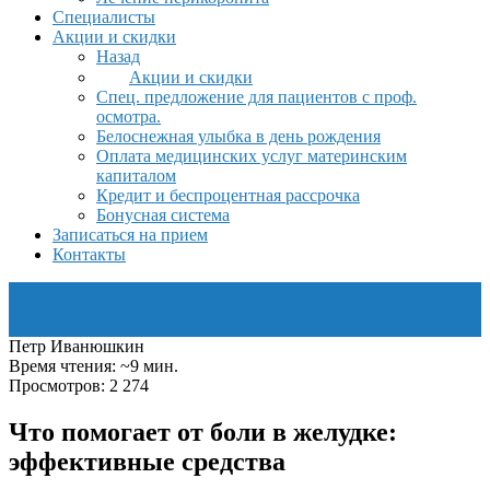
Специалисты
Акции и скидки
Назад
Акции и скидки
Спец. предложение для пациентов с проф.
осмотра.
Белоснежная улыбка в день рождения
Оплата медицинских услуг материнским
капиталом
Кредит и беспроцентная рассрочка
Бонусная система
Записаться на прием
Контакты
Петр Иванюшкин
Время чтения: ~9 мин.
Просмотров: 2 274
Что помогает от боли в желудке:
эффективные средства