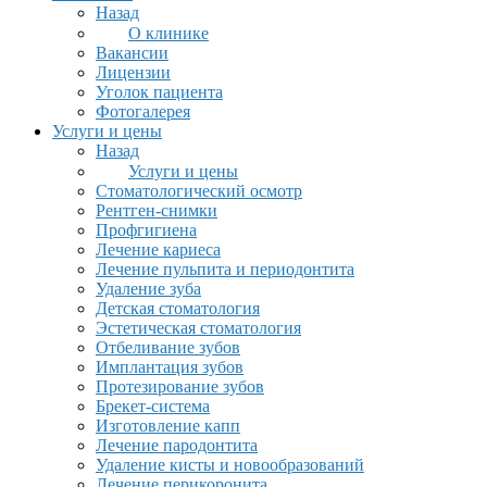
Назад
О клинике
Вакансии
Лицензии
Уголок пациента
Фотогалерея
Услуги и цены
Назад
Услуги и цены
Стоматологический осмотр
Рентген-снимки
Профгигиена
Лечение кариеса
Лечение пульпита и периодонтита
Удаление зуба
Детская стоматология
Эстетическая стоматология
Отбеливание зубов
Имплантация зубов
Протезирование зубов
Брекет-система
Изготовление капп
Лечение пародонтита
Удаление кисты и новообразований
Лечение перикоронита