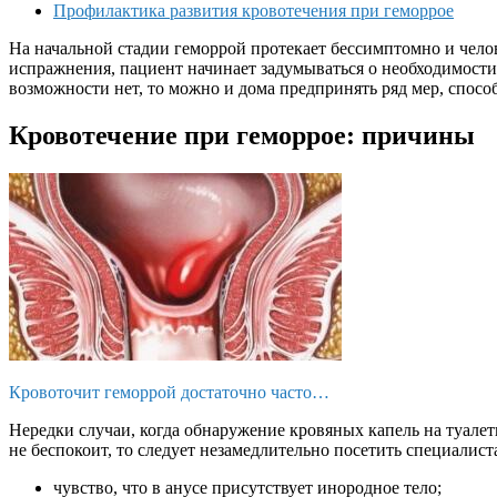
Профилактика развития кровотечения при геморрое
На начальной стадии геморрой протекает бессимптомно и челов
испражнения, пациент начинает задумываться о необходимости 
возможности нет, то можно и дома предпринять ряд мер, спосо
Кровотечение при геморрое: причины
Кровоточит геморрой достаточно часто…
Нередки случаи, когда обнаружение кровяных капель на туале
не беспокоит, то следует незамедлительно посетить специали
чувство, что в анусе присутствует инородное тело;