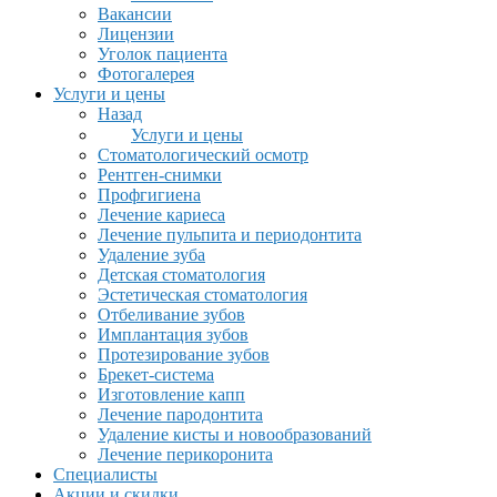
Вакансии
Лицензии
Уголок пациента
Фотогалерея
Услуги и цены
Назад
Услуги и цены
Стоматологический осмотр
Рентген-снимки
Профгигиена
Лечение кариеса
Лечение пульпита и периодонтита
Удаление зуба
Детская стоматология
Эстетическая стоматология
Отбеливание зубов
Имплантация зубов
Протезирование зубов
Брекет-система
Изготовление капп
Лечение пародонтита
Удаление кисты и новообразований
Лечение перикоронита
Специалисты
Акции и скидки