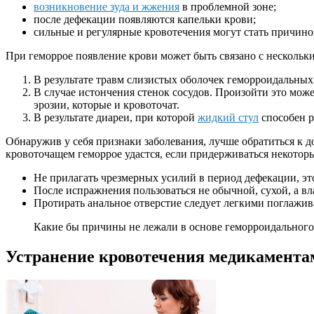
возникновение зуда и жжения
в проблемной зоне;
после дефекации появляются капельки крови;
сильные и регулярные кровотечения могут стать причин
При геморрое появление крови может быть связано с несколь
В результате травм слизистых оболочек геморроидальных
В случае истончения стенок сосудов. Произойти это може
эрозии, которые и кровоточат.
В результате диареи, при которой
жидкий стул
способен р
Обнаружив у себя признаки заболевания, лучше обратиться к 
кровоточащем геморрое удастся, если придерживаться некотор
Не прилагать чрезмерных усилий в период дефекации, эт
После испражнения пользоваться не обычной, сухой, а в
Протирать анальное отверстие следует легкими поглажи
Какие бы причины не лежали в основе геморроидального к
Устранение кровотечения медикамента