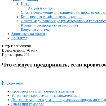
Назад
Акции и скидки
Спец. предложение для пациентов с проф. осмотра.
Белоснежная улыбка в день рождения
Оплата медицинских услуг материнским капитало
Кредит и беспроцентная рассрочка
Бонусная система
Записаться на прием
Контакты
Петр Иванюшкин
Время чтения: ~6 мин.
Просмотров: 202
Что следует предпринять, если кровото
Содержание
Кровотечение при геморрое: причины
Устранение кровотечения медикаментами
Лечение геморроя в домашних условиях народными сред
Диета при геморрое