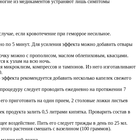
 многие из медикаментов устраняют лишь симптомы
лучае, если кровотечение при геморрое несильное.
но по 5 минут. Для усиления эффекта можно добавить отвары
чку можно с прополисом, маслом облепиховым, квасцами.
я к узлам на всю ночь.
 микроклизм, компрессов и тампонов. Из него изготавливают
0.
эффекта рекомендуется добавить несколько капелек свежего
 процедуру следует проводить ежедневно на протяжении 7
го приготовить на один прием, 2 столовые ложки листьев
к продукта залить 0,5 литрами кипятка. Проварить состав в
ее воздействие. Пить его следует трижды в день по 25 мл.
того растения смешать с вазелином (100 граммов).
 маленькой ложке.