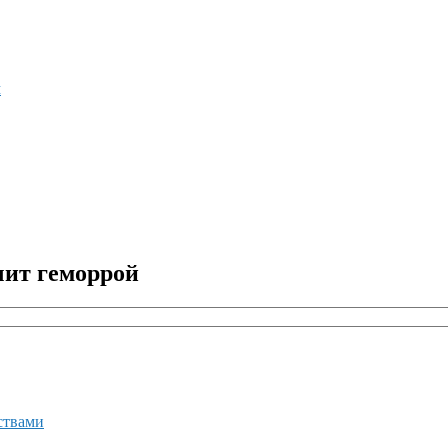
м
чит геморрой
ствами