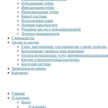
Отбеливание зубов
Имплантация зубов
Протезирование зубов
Брекет-система
Изготовление капп
Лечение пародонтита
Удаление кисты и новообразований
Лечение перикоронита
Специалисты
Акции и скидки
Спец. предложение для пациентов с проф. осмотра.
Белоснежная улыбка в день рождения
Оплата медицинских услуг материнским капитало
Кредит и беспроцентная рассрочка
Бонусная система
Записаться на прием
Контакты
Главная
О клинике
Назад
О клинике