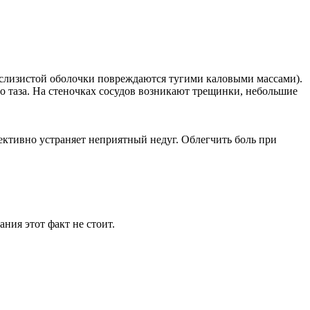
и слизистой оболочки повреждаются тугими каловыми массами).
го таза. На стеночках сосудов возникают трещинки, небольшие
ективно устраняет неприятный недуг. Облегчить боль при
ния этот факт не стоит.