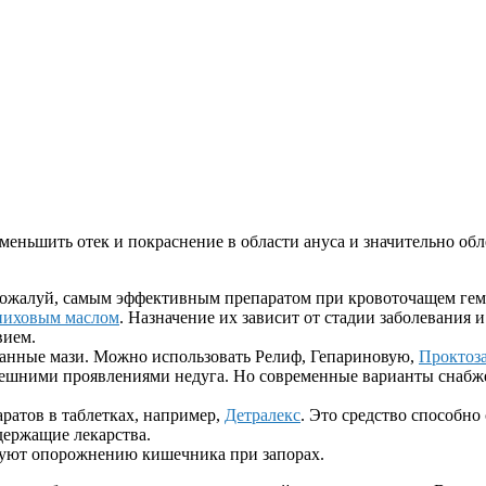
еньшить отек и покраснение в области ануса и значительно об
пожалуй, самым эффективным препаратом при кровоточащем гем
пиховым маслом
. Назначение их зависит от стадии заболевания
вием.
анные мази. Можно использовать Релиф, Гепариновую,
Проктоз
внешними проявлениями недуга. Но современные варианты снаб
ратов в таблетках, например,
Детралекс
. Это средство способно
держащие лекарства.
вуют опорожнению кишечника при запорах.