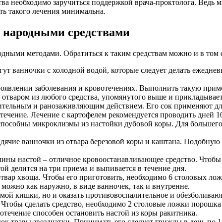
тва необходимо заручиться поддержкой врача-проктолога. Ведь
ть такого лечения минимальна.
х народными средствами
дными методами. Обратиться к таким средствам можно и в том с
ут ванночки с холодной водой, которые следует делать ежеднев
явлении заболевания и кровотечениях. Выполнить такую примо
 отваром из любого средства, упомянутого выше и прикладываетс
тельным и ранозаживляющим действием. Его сок применяют для
отечение. Лечение с картофелем рекомендуется проводить дней 1
способны микроклизмы из настойки дубовой коры. Для большего 
дячие ванночки из отвара березовой коры и каштана. Подобную
ны настой – отличное кровоостанавливающее средство. Чтобы е
й делится на три приема и выпивается в течение дня.
вар хвоща. Чтобы его приготовить, необходимо 6 столовых ложе
можно как наружно, в виде ванночек, так и внутренне.
мой кишки, но и оказать противовоспалительное и обезболивающ
Чтобы сделать средство, необходимо 2 столовые ложки порошка э
течение способен остановить настой из коры ракитника.
ок травы звездчатки. Принимать его следует трижды в день по 1