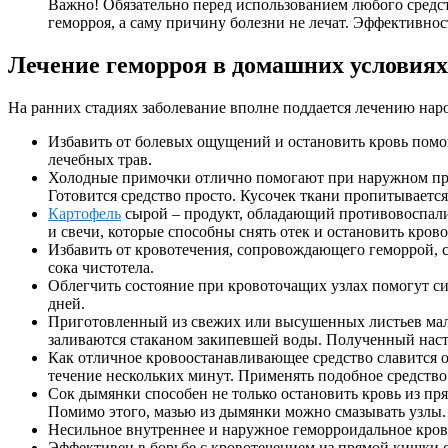
Важно! Обязательно перед использованием любого средс
геморроя, а саму причину болезни не лечат. Эффективнос
Лечение геморроя в домашних условия
На ранних стадиях заболевание вполне поддается лечению наро
Избавить от болевых ощущений и остановить кровь помог
лечебных трав.
Холодные примочки отлично помогают при наружном про
Готовится средство просто. Кусочек ткани пропитывается
Картофель
сырой – продукт, обладающий противовоспали
и свечи, которые способны снять отек и остановить кров
Избавить от кровотечения, сопровождающего геморрой, 
сока чистотела.
Облегчить состояние при кровоточащих узлах помогут си
дней.
Приготовленный из свежих или высушенных листьев мали
заливаются стаканом закипевшей воды. Полученный насто
Как отличное кровоостанавливающее средство славится от
течение нескольких минут. Применять подобное средство 
Сок дымянки способен не только остановить кровь из пря
Помимо этого, мазью из дымянки можно смазывать узлы. 
Несильное внутреннее и наружное геморроидальное крово
Эффективен в борьбе с кровотечением из прямой кишки с