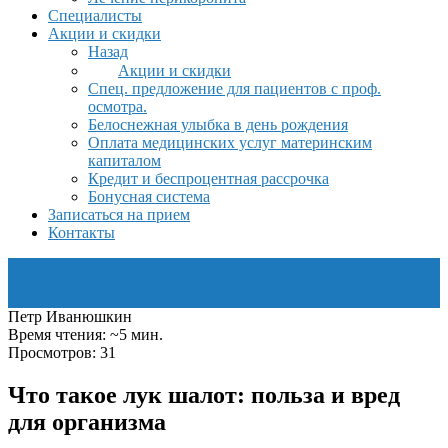
Специалисты
Акции и скидки
Назад
Акции и скидки
Спец. предложение для пациентов с проф.
осмотра.
Белоснежная улыбка в день рождения
Оплата медицинских услуг материнским
капиталом
Кредит и беспроцентная рассрочка
Бонусная система
Записаться на прием
Контакты
Петр Иванюшкин
Время чтения: ~5 мин.
Просмотров: 31
Что такое лук шалот: польза и вред
для организма