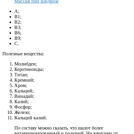
Массаж при хондрозе
А;
В1;
В2;
В3;
В6;
В9;
С.
Полезные вещества:
Молибден;
Керотиноиды;
Титан;
Кремний;
Хром;
Кальций;
Винадий;
Калий;
Фосфор;
Железо;
Кальций калий.
По составу можно сказать, что шалот более
витаминизированный и полезней. Не зависимо от