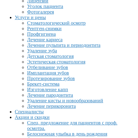
Лицензии
Уголок пациента
Фотогалерея
Услуги и цены
Стоматологический осмотр
Рентген-снимки
Профгигиена
Лечение кариеса
Лечение пульпита и периодонтита
Удаление зуба
Детская стоматология
Эстетическая стоматология
Отбеливание зубов
Имплантация зубов
Протезирование зубов
Брекет-система
Изготовление капп
Лечение пародонтита
Удаление кисты и новообразований
Лечение перикоронита
Специалисты
Акции и скидки
Спец. предложение для пациентов с проф.
осмотра.
Белоснежная улыбка в день рождения