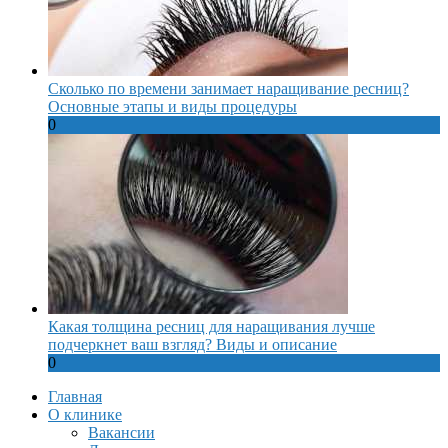
Сколько по времени занимает наращивание ресниц?
Основные этапы и виды процедуры
0
Какая толщина ресниц для наращивания лучше
подчеркнет ваш взгляд? Виды и описание
0
Главная
О клинике
Вакансии