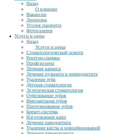
Назад
О клинике
Вакансии
Лицензии
Уголок пациента
Фотогалерея
Услуги и цены
Назад
Услуги и цены
Стоматологический осмотр
Рентген-снимки
Профгигиена
Лечение кариеса
Лечение пульпита и периодонтита
Удаление зуба
Детская стоматология
Эстетическая стоматология
Отбеливание зубов
Имплантация зубов
Протезирование зубов
Брекет-система
Изготовление капп
Лечение пародонтита
Удаление кисты и новообразований
Лечение перикоронита