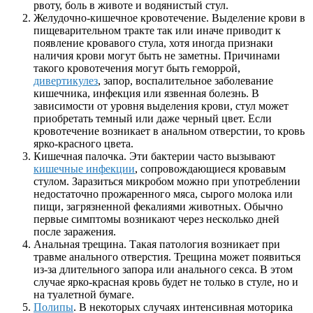
рвоту, боль в животе и водянистый стул.
Желудочно-кишечное кровотечение. Выделение крови в
пищеварительном тракте так или иначе приводит к
появление кровавого стула, хотя иногда признаки
наличия крови могут быть не заметны. Причинами
такого кровотечения могут быть геморрой,
дивертикулез
, запор, воспалительное заболевание
кишечника, инфекция или язвенная болезнь. В
зависимости от уровня выделения крови, стул может
приобретать темный или даже черный цвет. Если
кровотечение возникает в анальном отверстии, то кровь
ярко-красного цвета.
Кишечная палочка. Эти бактерии часто вызывают
кишечные инфекции
, сопровождающиеся кровавым
стулом. Заразиться микробом можно при употреблении
недостаточно прожаренного мяса, сырого молока или
пищи, загрязненной фекалиями животных. Обычно
первые симптомы возникают через несколько дней
после заражения.
Анальная трещина. Такая патология возникает при
травме анального отверстия. Трещина может появиться
из-за длительного запора или анального секса. В этом
случае ярко-красная кровь будет не только в стуле, но и
на туалетной бумаге.
Полипы
. В некоторых случаях интенсивная моторика