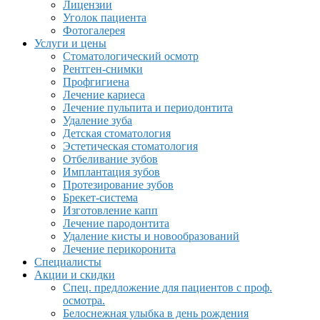
Лицензии
Уголок пациента
Фотогалерея
Услуги и цены
Стоматологический осмотр
Рентген-снимки
Профгигиена
Лечение кариеса
Лечение пульпита и периодонтита
Удаление зуба
Детская стоматология
Эстетическая стоматология
Отбеливание зубов
Имплантация зубов
Протезирование зубов
Брекет-система
Изготовление капп
Лечение пародонтита
Удаление кисты и новообразований
Лечение перикоронита
Специалисты
Акции и скидки
Спец. предложение для пациентов с проф.
осмотра.
Белоснежная улыбка в день рождения