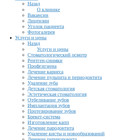
Назад
О клинике
Вакансии
Лицензии
Уголок пациента
Фотогалерея
Услуги и цены
Назад
Услуги и цены
Стоматологический осмотр
Рентген-снимки
Профгигиена
Лечение кариеса
Лечение пульпита и периодонтита
Удаление зуба
Детская стоматология
Эстетическая стоматология
Отбеливание зубов
Имплантация зубов
Протезирование зубов
Брекет-система
Изготовление капп
Лечение пародонтита
Удаление кисты и новообразований
Лечение перикоронита