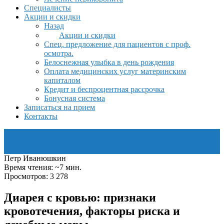
Специалисты
Акции и скидки
Назад
Акции и скидки
Спец. предложение для пациентов с проф.
осмотра.
Белоснежная улыбка в день рождения
Оплата медицинских услуг материнским
капиталом
Кредит и беспроцентная рассрочка
Бонусная система
Записаться на прием
Контакты
Петр Иванюшкин
Время чтения: ~7 мин.
Просмотров: 3 278
Диарея с кровью: признаки
кровотечения, факторы риска и