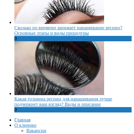
Сколько по времени занимает наращивание ресниц?
Основные этапы и виды процедуры
0
Какая толщина ресниц для наращивания лучше
подчеркнет ваш взгляд? Виды и описание
0
Главная
О клинике
Вакансии