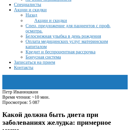
Специалисты
Акции и скидки
Назад
Акции и скидки
Спец. предложение для пациентов с проф.
осмотра.
Белоснежная улыбка в день рождения
Оплата медицинских услуг материнским
капиталом
Кредит и беспроцентная рассрочка
Бонусная система
Записаться на прием
Контакты
Петр Иванюшкин
Время чтения: ~10 мин.
Просмотров: 5 087
Какой должна быть диета при
заболеваниях желудка: примерное