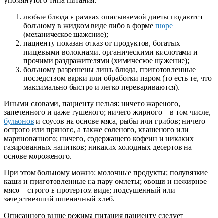
упомянутого типа питания:
любые блюда в рамках описываемой диеты подаются
больному в жидком виде либо в форме
пюре
(механическое щажение);
пациенту показан отказ от продуктов, богатых
пищевыми волокнами, органическими кислотами и
прочими раздражителями (химическое щажение);
больному разрешены лишь блюда, приготовленные
посредством варки или обработки паром (то есть те, что
максимально быстро и легко перевариваются).
Иными словами, пациенту нельзя: ничего жареного,
запеченного и даже тушеного; ничего жирного – в том числе,
бульонов
и соусов на основе мяса, рыбы или грибов; ничего
острого или пряного, а также соленого, квашеного или
маринованного; ничего, содержащего кофеин и никаких
газированных напитков; никаких холодных десертов на
основе мороженого.
При этом больному можно: молочные продукты; полувязкие
каши и приготовленные на пару омлеты; овощи и нежирное
мясо – строго в протертом виде; подсушенный или
зачерствевший пшеничный хлеб.
Описанного выше режима питания пациенту следует