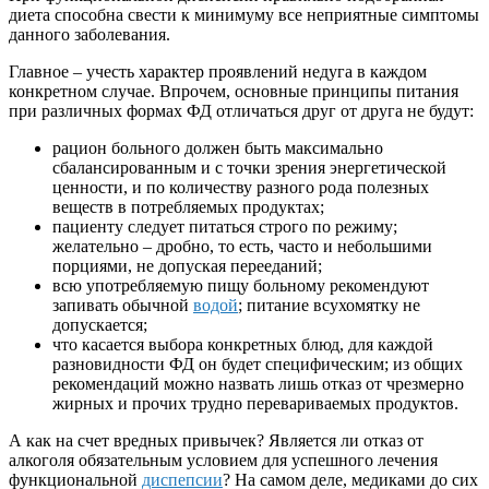
диета способна свести к минимуму все неприятные симптомы
данного заболевания.
Главное – учесть характер проявлений недуга в каждом
конкретном случае. Впрочем, основные принципы питания
при различных формах ФД отличаться друг от друга не будут:
рацион больного должен быть максимально
сбалансированным и с точки зрения энергетической
ценности, и по количеству разного рода полезных
веществ в потребляемых продуктах;
пациенту следует питаться строго по режиму;
желательно – дробно, то есть, часто и небольшими
порциями, не допуская перееданий;
всю употребляемую пищу больному рекомендуют
запивать обычной
водой
; питание всухомятку не
допускается;
что касается выбора конкретных блюд, для каждой
разновидности ФД он будет специфическим; из общих
рекомендаций можно назвать лишь отказ от чрезмерно
жирных и прочих трудно перевариваемых продуктов.
А как на счет вредных привычек? Является ли отказ от
алкоголя обязательным условием для успешного лечения
функциональной
диспепсии
? На самом деле, медиками до сих