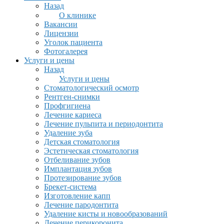
Назад
О клинике
Вакансии
Лицензии
Уголок пациента
Фотогалерея
Услуги и цены
Назад
Услуги и цены
Стоматологический осмотр
Рентген-снимки
Профгигиена
Лечение кариеса
Лечение пульпита и периодонтита
Удаление зуба
Детская стоматология
Эстетическая стоматология
Отбеливание зубов
Имплантация зубов
Протезирование зубов
Брекет-система
Изготовление капп
Лечение пародонтита
Удаление кисты и новообразований
Лечение перикоронита