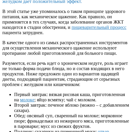
желудком дает положительный эффект.
В этой статье уже упоминалось о таком принципе здорового
питания, как механическое щажение. Как правило, он
применяется в тех случаях, когда заболевание органов ЖКТ
находится в стадии обострения, и
пищеварительный процесс
пациента затруднен.
В качестве одного из самых распространенных инструментов
для осуществления механического щажение используют
протирание любой приготовленной для больного пищи.
Разумеется, если речь идет о хроническом недуге, роль играет
не только форма подачи блюда, но и состав входящих в него
продуктов. Ниже предложен один из вариантов щадящей
диеты, подходящей пациентам, страдающим от серьезных
проблем с желудком или кишечником:
Первый завтрак: вязкая рисовая каша, приготовленная
на
молоке
; яйцо всмятку; чай с молоком.
Второй завтрак: печеное яблоко (можно – с добавлением
сахара).
Обед: овсяный суп, сваренный на молоке; морковное
пюре; фрикадельки из нежирного мяса, приготовленные
в пароварке; мусс из свежих фруктов.
Полдник: сухарики из пшеничной муки;
отвар