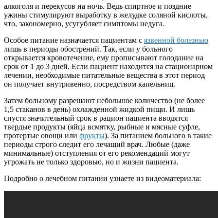
алкоголя и перекусов на ночь. Ведь спиртное и поздние
ужины стимулируют выработку в желудке соляной кислоты,
что, закономерно, усугубляет симптомы недуга.
Особое питание назначается пациентам с
язвенной болезнью
лишь в периоды обострений. Так, если у больного
открывается кровотечение, ему прописывают голодание на
срок от 1 до 3 дней. Если пациент находится на стационарном
лечении, необходимые питательные вещества в этот период
он получает внутривенно, посредством капельниц.
Затем больному разрешают небольшое количество (не более
1,5 стаканов в день) охлажденной жидкой пищи. И лишь
спустя значительный срок в рацион пациента вводятся
твердые продукты (яйца всмятку, рыбные и мясные суфле,
протертые овощи или
фрукты
). За питанием больного в такие
периоды строго следит его лечащий врач. Любые (даже
минимальные) отступления от его рекомендаций могут
угрожать не только здоровью, но и жизни пациента.
Подробно о лечебном питании узнаете из видеоматериала: