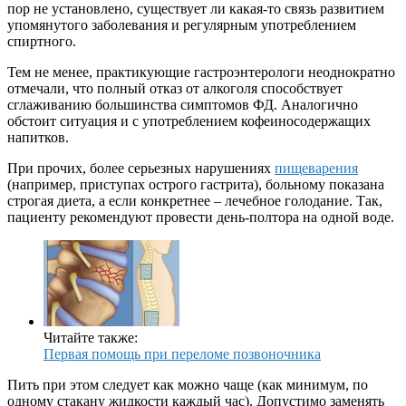
пор не установлено, существует ли какая-то связь развитием
упомянутого заболевания и регулярным употреблением
спиртного.
Тем не менее, практикующие гастроэнтерологи неоднократно
отмечали, что полный отказ от алкоголя способствует
сглаживанию большинства симптомов ФД. Аналогично
обстоит ситуация и с употреблением кофеиносодержащих
напитков.
При прочих, более серьезных нарушениях
пищеварения
(например, приступах острого гастрита), больному показана
строгая диета, а если конкретнее – лечебное голодание. Так,
пациенту рекомендуют провести день-полтора на одной воде.
Читайте также:
Первая помощь при переломе позвоночника
Пить при этом следует как можно чаще (как минимум, по
одному стакану жидкости каждый час). Допустимо заменять