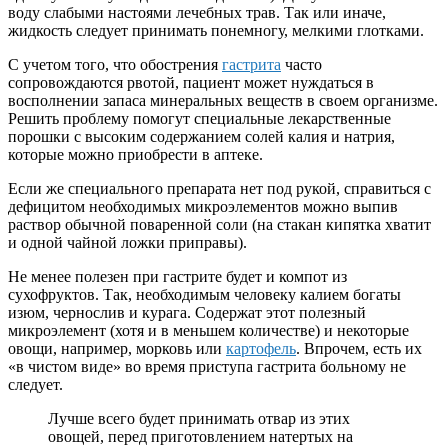
воду слабыми настоями лечебных трав. Так или иначе,
жидкость следует принимать понемногу, мелкими глотками.
С учетом того, что обострения
гастрита
часто
сопровождаются рвотой, пациент может нуждаться в
восполнении запаса минеральных веществ в своем организме.
Решить проблему помогут специальные лекарственные
порошки с высоким содержанием солей калия и натрия,
которые можно приобрести в аптеке.
Если же специального препарата нет под рукой, справиться с
дефицитом необходимых микроэлементов можно выпив
раствор обычной поваренной соли (на стакан кипятка хватит
и одной чайной ложки приправы).
Не менее полезен при гастрите будет и компот из
сухофруктов. Так, необходимым человеку калием богаты
изюм, чернослив и курага. Содержат этот полезный
микроэлемент (хотя и в меньшем количестве) и некоторые
овощи, например, морковь или
картофель
. Впрочем, есть их
«в чистом виде» во время приступа гастрита больному не
следует.
Лучше всего будет принимать отвар из этих
овощей, перед приготовлением натертых на