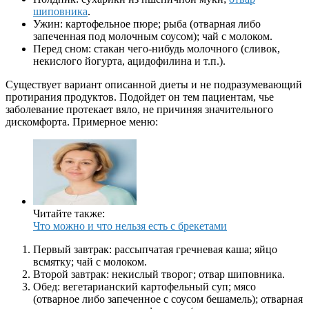
шиповника
.
Ужин: картофельное пюре; рыба (отварная либо
запеченная под молочным соусом); чай с молоком.
Перед сном: стакан чего-нибудь молочного (сливок,
некислого йогурта, ацидофилина и т.п.).
Существует вариант описанной диеты и не подразумевающий
протирания продуктов. Подойдет он тем пациентам, чье
заболевание протекает вяло, не причиняя значительного
дискомфорта. Примерное меню:
Читайте также:
Что можно и что нельзя есть с брекетами
Первый завтрак: рассыпчатая гречневая каша; яйцо
всмятку; чай с молоком.
Второй завтрак: некислый творог; отвар шиповника.
Обед: вегетарианский картофельный суп; мясо
(отварное либо запеченное с соусом бешамель); отварная