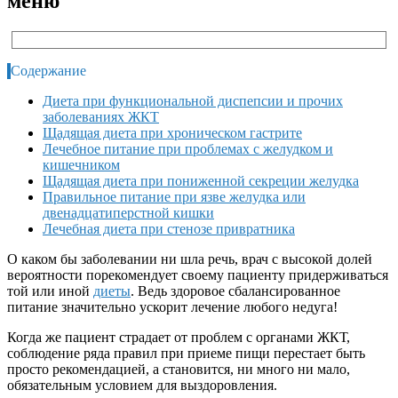
меню
Содержание
Диета при функциональной диспепсии и прочих
заболеваниях ЖКТ
Щадящая диета при хроническом гастрите
Лечебное питание при проблемах с желудком и
кишечником
Щадящая диета при пониженной секреции желудка
Правильное питание при язве желудка или
двенадцатиперстной кишки
Лечебная диета при стенозе привратника
О каком бы заболевании ни шла речь, врач с высокой долей
вероятности порекомендует своему пациенту придерживаться
той или иной
диеты
. Ведь здоровое сбалансированное
питание значительно ускорит лечение любого недуга!
Когда же пациент страдает от проблем с органами ЖКТ,
соблюдение ряда правил при приеме пищи перестает быть
просто рекомендацией, а становится, ни много ни мало,
обязательным условием для выздоровления.