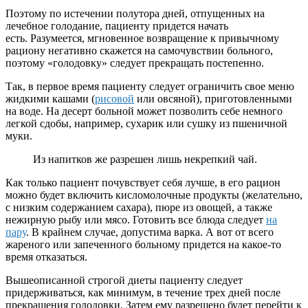
Поэтому по истечении полутора дней, отпущенных на
лечебное голодание, пациенту придется начать
есть. Разумеется, мгновенное возвращение к привычному
рациону негативно скажется на самочувствии больного,
поэтому «голодовку» следует прекращать постепенно.
Так, в первое время пациенту следует ограничить свое меню
жидкими кашами (
рисовой
или овсяной), приготовленными
на воде. На десерт больной может позволить себе немного
легкой сдобы, например, сухарик или сушку из пшеничной
муки.
Из напитков же разрешен лишь некрепкий чай.
Как только пациент почувствует себя лучше, в его рацион
можно будет включить кисломолочные продукты (желательно,
с низким содержанием сахара), пюре из овощей, а также
нежирную рыбу или мясо. Готовить все блюда следует
на
пару
. В крайнем случае, допустима варка. А вот от всего
жареного или запеченного больному придется на какое-то
время отказаться.
Вышеописанной строгой диеты пациенту следует
придерживаться, как минимум, в течение трех дней после
прекращения голодовки. Затем ему разрешено будет перейти к