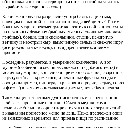
обстановка и красивая сервировка стола способны усилить
выработку желудочного сока).
Какие же продукты разрешено употреблять пациентам,
сидящим на данной разновидности щадящей диеты? Таким
больным медики рекомендуют включить в свой рацион супы
на нежирных бульонах (рыбных, мясных, овощных или даже
грибных), борщи, щи и свекольники, студни, нежирную
ветчину и неострый сыр, вымоченную сельдь и свежую икру
(осетровую или кетовую), помидоры и зелень, а также
пряности.
Последние, разумеется, в умеренном количестве. А вот
мучное (особенно, изделия из слоеного и сдобного теста) и
молочное, жирное, копченое и чрезмерно соленое, сваренные
вкрутую яйца а, кроме того, и некоторые фрукты, ягоды и
овощи (например, виноград, крыжовник, редис, редьку, горох
и фасоль) в рамках описываемой диеты употреблять нельзя.
Также пациенту рекомендуют исключить из своего рациона
любые газированные напитки. Обычно медики сами
помогают больным сориентироваться в списке ограничений,
выдавая им примерное меню на день. Ниже предложен один
из возможных вариантов для приема пищи по расписанию:
Завтрак: овсяная каша, приготовленная на молоке; яйцо