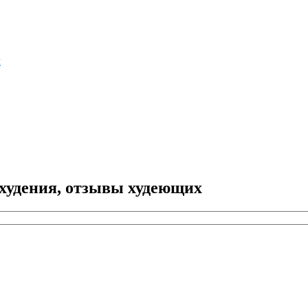
м
охудения, отзывы худеющих