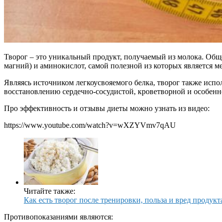
Творог – это уникальный продукт, получаемый из молока. Общеи
магний) и аминокислот, самой полезной из которых является м
Являясь источником легкоусвояемого белка, творог также испо
восстановлению сердечно-сосудистой, кроветворной и особенн
Про эффективность и отзывы диеты можно узнать из видео:
https://www.youtube.com/watch?v=wXZYVmv7qAU
Читайте также:
Как есть творог после тренировки, польза и вред продукт
Противопоказаниями являются: