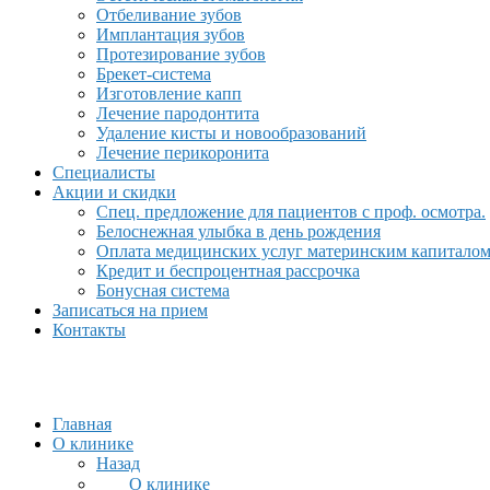
Отбеливание зубов
Имплантация зубов
Протезирование зубов
Брекет-система
Изготовление капп
Лечение пародонтита
Удаление кисты и новообразований
Лечение перикоронита
Специалисты
Акции и скидки
Спец. предложение для пациентов с проф. осмотра.
Белоснежная улыбка в день рождения
Оплата медицинских услуг материнским капитало
Кредит и беспроцентная рассрочка
Бонусная система
Записаться на прием
Контакты
Главная
О клинике
Назад
О клинике