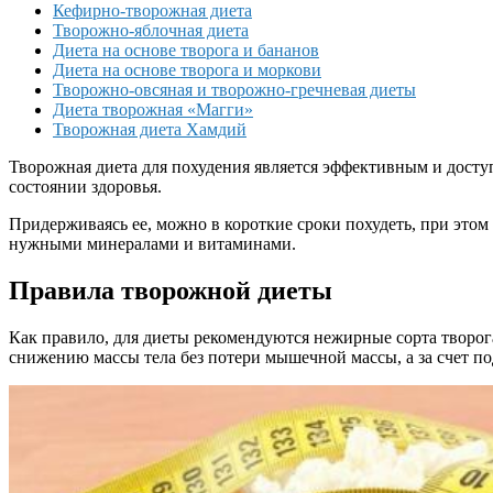
Кефирно-творожная диета
Творожно-яблочная диета
Диета на основе творога и бананов
Диета на основе творога и моркови
Творожно-овсяная и творожно-гречневая диеты
Диета творожная «Магги»
Творожная диета Хамдий
Творожная диета для похудения является эффективным и досту
состоянии здоровья.
Придерживаясь ее, можно в короткие сроки похудеть, при это
нужными минералами и витаминами.
Правила творожной диеты
Как правило, для диеты рекомендуются нежирные сорта творога
снижению массы тела без потери мышечной массы, а за счет п