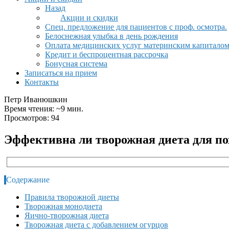
Назад
Акции и скидки
Спец. предложение для пациентов с проф. осмотра.
Белоснежная улыбка в день рождения
Оплата медицинских услуг материнским капитало
Кредит и беспроцентная рассрочка
Бонусная система
Записаться на прием
Контакты
Петр Иванюшкин
Время чтения: ~9 мин.
Просмотров: 94
Эффективна ли творожная диета для п
Содержание
Правила творожной диеты
Творожная монодиета
Яично-творожная диета
Творожная диета с добавлением огурцов