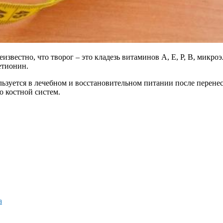
звестно, что творог – это кладезь витаминов А, Е, Р, В, микроэ
етионин.
льзуется в лечебном и восстановительном питании после перене
о костной систем.
а