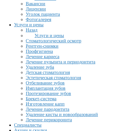
Вакансии
Лицензии
Уголок пациента
Фотогалерея
Услуги и цены
Назад
Услуги и цены
Стоматологический осмотр
Рентген-снимки
Профгигиена
Лечение кариеса
Лечение пульпита и периодонтита
Удаление зуба
Детская стоматология
Эстетическая стоматология
Отбеливание зубов
Имплантация зубов
Протезирование зубов
Брекет-система
Изготовление капп
Лечение пародонтита
Удаление кисты и новообразований
Лечение перикоронита
Специалисты
Акции и скидки