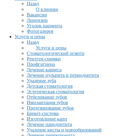
Назад
О клинике
Вакансии
Лицензии
Уголок пациента
Фотогалерея
Услуги и цены
Назад
Услуги и цены
Стоматологический осмотр
Рентген-снимки
Профгигиена
Лечение кариеса
Лечение пульпита и периодонтита
Удаление зуба
Детская стоматология
Эстетическая стоматология
Отбеливание зубов
Имплантация зубов
Протезирование зубов
Брекет-система
Изготовление капп
Лечение пародонтита
Удаление кисты и новообразований
Лечение перикоронита