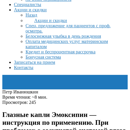
Специалисты
Акции и скидки
Назад
Акции и скидки
Спец. предложение для пациентов с проф.
осмотра.
Белоснежная улыбка в день рождения
Оплата медицинских услуг материнским
капиталом
Кредит и беспроцентная рассрочка
Бонусная система
Записаться на прием
Контакты
Петр Иванюшкин
Время чтения: ~8 мин.
Просмотров: 245
Глазные капли Эмоксипин —
инструкция по применению. При