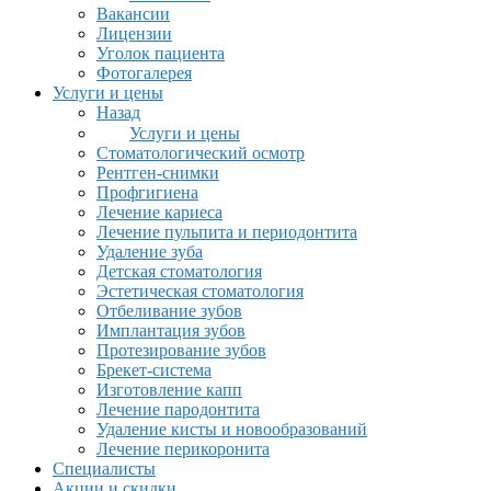
Вакансии
Лицензии
Уголок пациента
Фотогалерея
Услуги и цены
Назад
Услуги и цены
Стоматологический осмотр
Рентген-снимки
Профгигиена
Лечение кариеса
Лечение пульпита и периодонтита
Удаление зуба
Детская стоматология
Эстетическая стоматология
Отбеливание зубов
Имплантация зубов
Протезирование зубов
Брекет-система
Изготовление капп
Лечение пародонтита
Удаление кисты и новообразований
Лечение перикоронита
Специалисты
Акции и скидки