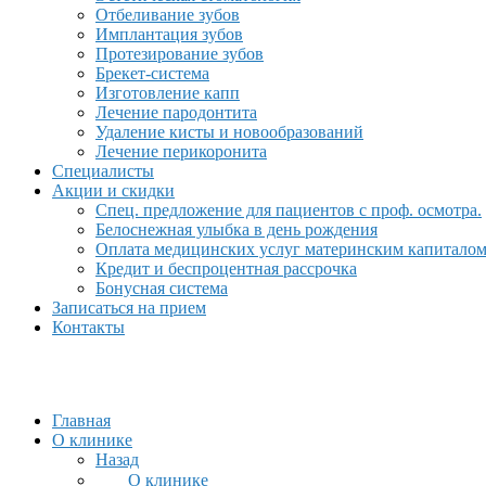
Отбеливание зубов
Имплантация зубов
Протезирование зубов
Брекет-система
Изготовление капп
Лечение пародонтита
Удаление кисты и новообразований
Лечение перикоронита
Специалисты
Акции и скидки
Спец. предложение для пациентов с проф. осмотра.
Белоснежная улыбка в день рождения
Оплата медицинских услуг материнским капитало
Кредит и беспроцентная рассрочка
Бонусная система
Записаться на прием
Контакты
Главная
О клинике
Назад
О клинике