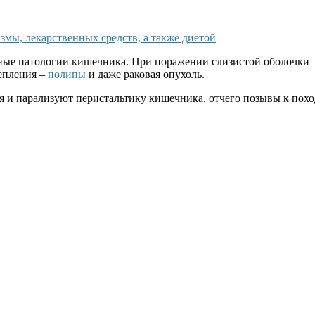
мы, лекарственных средств, а также диетой
азные патологии кишечника. При поражении слизистой оболочки
епления –
полипы
и даже раковая опухоль.
и парализуют перистальтику кишечника, отчего позывы к поход