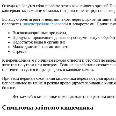
Откуда же берутся сбои в работе этого важнейшего органа? На
консерванты, тяжелые металлы, нитраты и пестициды не вывод
Большую роль играет и неправильное, нерегулярное питание. Не
полагается,
злоупотребляя алкоголем
и лекарствами. Причинами
Высококалорийные продукты,
Продукты, прошедшие длительную термическую обработк
Недостаток воды в организме
Малая двигательная активность
Стрессы
К перечисленным причинам можно отнести и отсутствие выраб
желательно утром или вечером. Если не выработана сознательн
постепенно густея и превращаясь в каловые камни.
При этом нервные окончания кишечника перестают реагировать 
неправильное питание и режим провоцируют забивание кишечн
больше.
Вес камней в кишечнике может доходить по разным оценк
Симптомы забитого кишечника