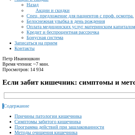
Назад
Акции и скидки
Спец. предложение для пациентов с проф. осмотра.
Белоснежная улыбка в день рождения
Оплата медицинских услуг материнским капитало
Кредит и беспроцентная рассрочка
Бонусная система
Записаться на прием
Контакты
Петр Иванюшкин
Время чтения: ~7 мин.
Просмотров: 14 934
Если забит кишечник: симптомы и ме
Содержание
Причины патологии кишечника
Симптомы забитого кишечника
Программа действий при зашлакованности
Методы очищения кишечника