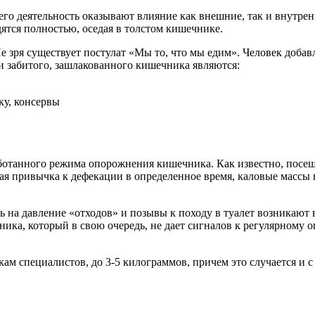
 его деятельность оказывают влияние как внешние, так и внутр
ятся полностью, оседая в толстом кишечнике.
 зря существует постулат «Мы то, что мы едим». Человек добавля
 забитого, зашлакованного кишечника являются:
у, консервы
отанного режима опорожнения кишечника. Как известно, посещен
ая привычка к дефекации в определенное время, каловые массы 
на давление «отходов» и позывы к походу в туалет возникают в
ика, который в свою очередь, не дает сигналов к регулярному
ам специалистов, до 3-5 килограммов, причем это случается и 