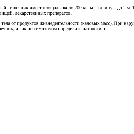
ый кишечник имеет площадь около 200 кв. м., а длину – до 2 м.
пищей, лекарственных препаратов.
о тела от продуктов жизнедеятельности (каловых масс). При н
ишечник, и как по симптомам определить патологию.