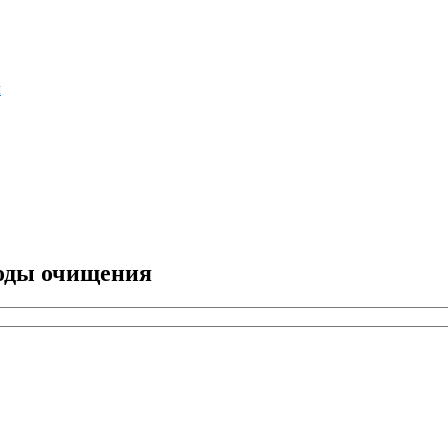
м
тоды очищения