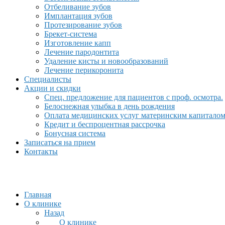
Отбеливание зубов
Имплантация зубов
Протезирование зубов
Брекет-система
Изготовление капп
Лечение пародонтита
Удаление кисты и новообразований
Лечение перикоронита
Специалисты
Акции и скидки
Спец. предложение для пациентов с проф. осмотра.
Белоснежная улыбка в день рождения
Оплата медицинских услуг материнским капитало
Кредит и беспроцентная рассрочка
Бонусная система
Записаться на прием
Контакты
Главная
О клинике
Назад
О клинике