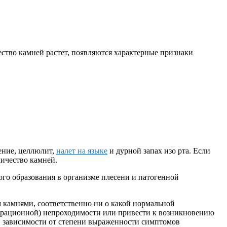
ество камней растет, появляются характерные признаки
ение, целлюлит,
налет на языке
и дурной запах изо рта. Если
личество камней.
ого образования в организме плесени и патогенной
 камнями, соответственно ни о какой нормальной
турационной) непроходимости или привести к возникновению
 В зависимости от степени выраженности симптомов