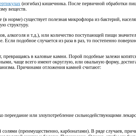
ертикулах
(изгибах) кишечника. После первичной обработки пищ
зму веществ.
 (в норме) существует полезная микрофлора из бактерий, насе
ую структуру.
ов, алкоголя и т.д.), или количество поступающей пищи значите
. Если подобное случается из раза в раз, то постепенно повер
т, превращаясь в каловые камни. Порой подобные залежи копятся
ыми, чаще всего имеют округлую, или овальную форму, достигая
рганизма. Причинами отложения камней считают:
ько переедание или злоупотребление сильнодействующими лекар
 солями (преимущественно, карбонатами). В ряде случаев, при