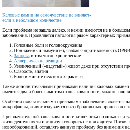
Каловые камни на самочувствие не влияют-
если в небольшом количестве
Если проблема не зашла далеко, и камни имеются не в большом
заболевания. Проявляется патология рядом характерных призна
Головные боли и головокружения
Пониженный иммунитет, слабая сопротивляемость ОРВИ,
Запоры
, в том числе хронические
Аллергические реакции
Увеличенный («вздутый») живот даже при отсутствии п
Слабость, апатия
Боли в животе неясного характера
Также дополнительными признаками наличия каловых камней 
имеются два и более симптома зашлакованности, можно говорит
Особенно показательными признаками заболевания является на
микрофлоры, живот вздувается из-за бродильных процессов в 
При значительной зашлакованности кишечника возникает ситуа
жизнедеятельности организма говорить не приходится. Поско
новообразований, оставлять данную проблему без внимания нел