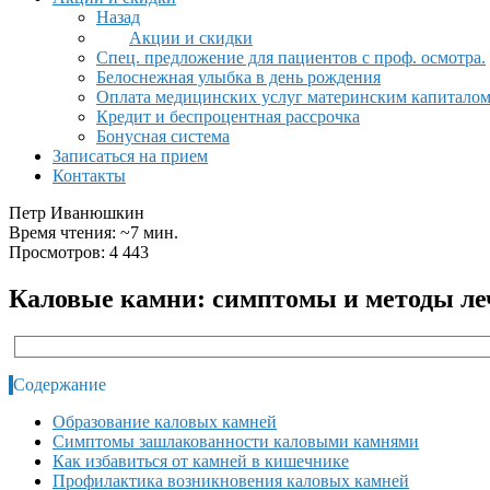
Назад
Акции и скидки
Спец. предложение для пациентов с проф. осмотра.
Белоснежная улыбка в день рождения
Оплата медицинских услуг материнским капитало
Кредит и беспроцентная рассрочка
Бонусная система
Записаться на прием
Контакты
Петр Иванюшкин
Время чтения: ~7 мин.
Просмотров: 4 443
Каловые камни: симптомы и методы ле
Содержание
Образование каловых камней
Симптомы зашлакованности каловыми камнями
Как избавиться от камней в кишечнике
Профилактика возникновения каловых камней