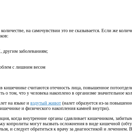
 количестве, на самочувствии это не сказывается. Если же колич
ков:
 другим заболеваниям;
роблем с лишним весом
в кишечнике считаются отечность лица, повышенное потоотдел
ь о том, что у человека накоплено в организме значительное ко
лет на языке и
вздутый живот
(налет образуется из-за повышенн
кишечнике и физического накопления камней внутри).
ция, когда внутренние органы сдавливает кишечником, забитым
льку копролиты могут вызвать осложнения в виде кишечной (об
ьзя, и следует обратиться к врачу за диагностикой и лечением.