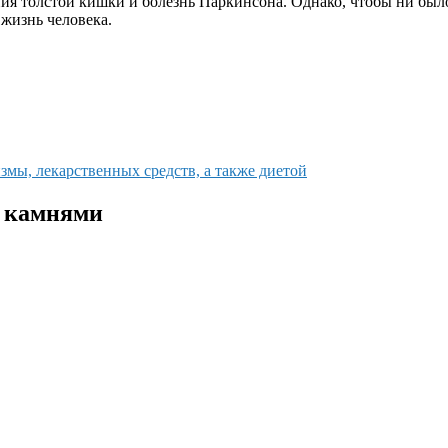
ния толстой кишки и болезнь Паркинсона. Однако, чтобы ни бы
жизнь человека.
мы, лекарственных средств, а также диетой
 камнями