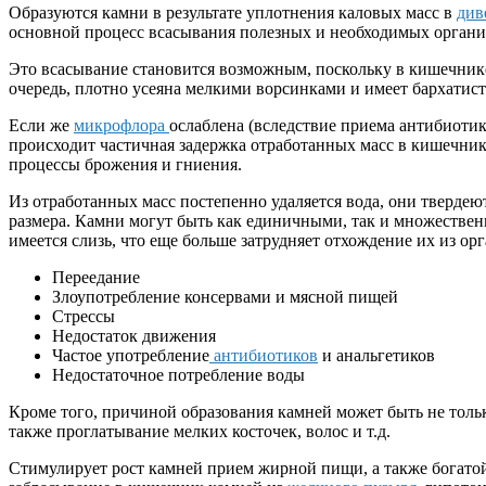
Образуются камни в результате уплотнения каловых масс в
див
основной процесс всасывания полезных и необходимых органи
Это всасывание становится возможным, поскольку в кишечнике
очередь, плотно усеяна мелкими ворсинками и имеет бархатист
Если же
микрофлора
ослаблена (вследствие приема антибиотик
происходит частичная задержка отработанных масс в кишечнике
процессы брожения и гниения.
Из отработанных масс постепенно удаляется вода, они твердею
размера. Камни могут быть как единичными, так и множественн
имеется слизь, что еще больше затрудняет отхождение их из о
Переедание
Злоупотребление консервами и мясной пищей
Стрессы
Недостаток движения
Частое употребление
антибиотиков
и анальгетиков
Недостаточное потребление воды
Кроме того, причиной образования камней может быть не тол
также проглатывание мелких косточек, волос и т.д.
Стимулирует рост камней прием жирной пищи, а также богатой