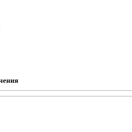
м
чения