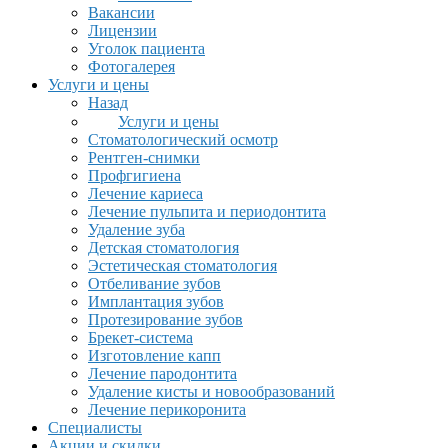
Вакансии
Лицензии
Уголок пациента
Фотогалерея
Услуги и цены
Назад
Услуги и цены
Стоматологический осмотр
Рентген-снимки
Профгигиена
Лечение кариеса
Лечение пульпита и периодонтита
Удаление зуба
Детская стоматология
Эстетическая стоматология
Отбеливание зубов
Имплантация зубов
Протезирование зубов
Брекет-система
Изготовление капп
Лечение пародонтита
Удаление кисты и новообразований
Лечение перикоронита
Специалисты
Акции и скидки