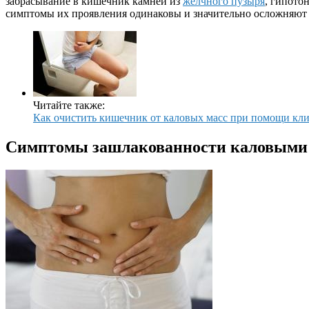
забрасывание в кишечник камней из
желчного пузыря
, гипото
симптомы их проявления одинаковы и значительно осложняют 
Читайте также:
Как очистить кишечник от каловых масс при помощи клиз
Симптомы зашлакованности каловыми