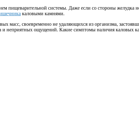
ием пищеварительной системы. Даже если со стороны желудка не
кишечника
каловыми камнями.
овых масс, своевременно не удаляющихся из организма, застояв
а и неприятных ощущений. Какие симптомы наличия каловых к