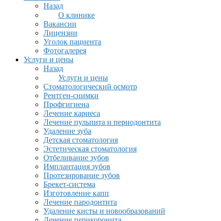
Назад
О клинике
Вакансии
Лицензии
Уголок пациента
Фотогалерея
Услуги и цены
Назад
Услуги и цены
Стоматологический осмотр
Рентген-снимки
Профгигиена
Лечение кариеса
Лечение пульпита и периодонтита
Удаление зуба
Детская стоматология
Эстетическая стоматология
Отбеливание зубов
Имплантация зубов
Протезирование зубов
Брекет-система
Изготовление капп
Лечение пародонтита
Удаление кисты и новообразований
Лечение перикоронита