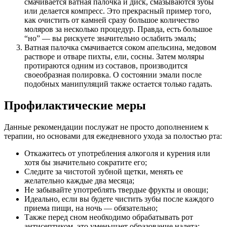
смачивается ватная палочка и диск, смазываются зубы
или делается компресс. Это прекрасный пример того,
как очистить от камней сразу большое количество
моляров за несколько процедур. Правда, есть большое
“но” — вы рискуете значительно ослабить эмаль;
Ватная палочка смачивается соком апельсина, медовом
растворе и отваре пихты, ели, сосны. Затем моляры
протираются одним из составов, производится
своеобразная полировка. О состоянии эмали после
подобных манипуляций также остается только гадать.
Профилактические меры
Данные рекомендации послужат не просто дополнением к
терапии, но основами для ежедневного ухода за полостью рта:
Откажитесь от употребления алкоголя и курения или
хотя бы значительно сократите его;
Следите за чистотой зубной щетки, менять ее
желательно каждые два месяца;
Не забывайте употреблять твердые фрукты и овощи;
Идеально, если вы будете чистить зубы после каждого
приема пищи, на ночь — обязательно;
Также перед сном необходимо обрабатывать рот
антисептиком, это уменьшает образование налета;