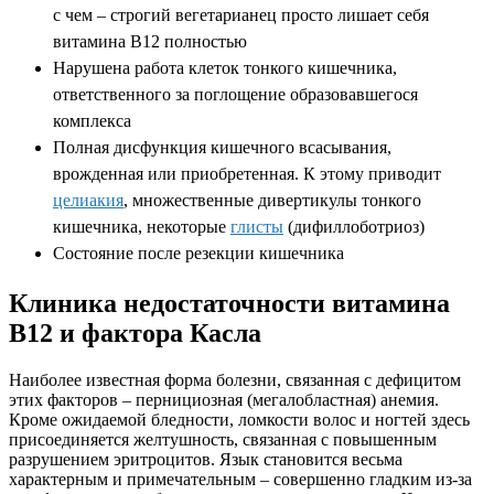
с чем – строгий вегетарианец просто лишает себя
витамина В12 полностью
Нарушена работа клеток тонкого кишечника,
ответственного за поглощение образовавшегося
комплекса
Полная дисфункция кишечного всасывания,
врожденная или приобретенная. К этому приводит
целиакия
, множественные дивертикулы тонкого
кишечника, некоторые
глисты
(дифиллоботриоз)
Состояние после резекции кишечника
Клиника недостаточности витамина
В12 и фактора Касла
Наиболее известная форма болезни, связанная с дефицитом
этих факторов – пернициозная (мегалобластная) анемия.
Кроме ожидаемой бледности, ломкости волос и ногтей здесь
присоединяется желтушность, связанная с повышенным
разрушением эритроцитов. Язык становится весьма
характерным и примечательным – совершенно гладким из-за