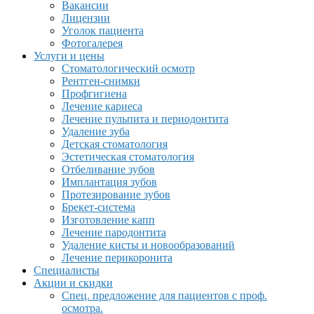
Вакансии
Лицензии
Уголок пациента
Фотогалерея
Услуги и цены
Стоматологический осмотр
Рентген-снимки
Профгигиена
Лечение кариеса
Лечение пульпита и периодонтита
Удаление зуба
Детская стоматология
Эстетическая стоматология
Отбеливание зубов
Имплантация зубов
Протезирование зубов
Брекет-система
Изготовление капп
Лечение пародонтита
Удаление кисты и новообразований
Лечение перикоронита
Специалисты
Акции и скидки
Спец. предложение для пациентов с проф.
осмотра.