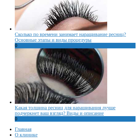
Сколько по времени занимает наращивание ресниц?
Основные этапы и виды процедуры
0
Какая толщина ресниц для наращивания лучше
подчеркнет ваш взгляд? Виды и описание
0
Главная
О клинике