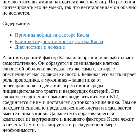
немало этого витамина находится в желтках яиц. Но растения
синтезировать его не умеют, так что вегетарианцам он обычно
не достается.
Содержание:
Причины дефицита фактора Касла
Клиника недостаточности фактора Касла
Диагностика и лечение
А вот внутренний фактор Касла наш организм вырабатывает
самостоятельно. Он образуется в специальных клетках
слизистой оболочки желудка, тех же самых, которые
обеспечивает нас соляной кислотой. Белковая его часть играет
роль проводника, а мукоидная – защитника от
переваривающего действия агрессивной среды
пищеварительного тракта и вездесущих бактерий. Это
сложное соединение помогает выделить витамин В12,
соединяется с ним и доставляет до тонкого кишечника. Там он
находит специально предназначенные клетки и всасывается
вместе с ним в кровь. Дальше путь образовавшегося
комплекса из внутреннего и внешнего факторов Касла лежит
в печень. Там он складируется и расходуется по мере
необходимости.