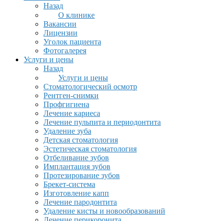
Назад
О клинике
Вакансии
Лицензии
Уголок пациента
Фотогалерея
Услуги и цены
Назад
Услуги и цены
Стоматологический осмотр
Рентген-снимки
Профгигиена
Лечение кариеса
Лечение пульпита и периодонтита
Удаление зуба
Детская стоматология
Эстетическая стоматология
Отбеливание зубов
Имплантация зубов
Протезирование зубов
Брекет-система
Изготовление капп
Лечение пародонтита
Удаление кисты и новообразований
Лечение перикоронита