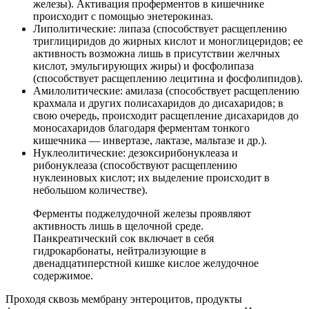
железы). Активация проферментов в кишечнике
происходит с помощью энетерокиназ.
Липолитические: липаза (способствует расщеплению
триглициридов до жирных кислот и моноглицеридов; ее
активность возможна лишь в присутствии желчных
кислот, эмульгирующих жиры) и фосфолипаза
(способствует расщеплению лецитина и фосфолипидов).
Амилолитические: амилаза (способствует расщеплению
крахмала и других полисахаридов до дисахаридов; в
свою очередь, происходит расщепление дисахаридов до
моносахаридов благодаря ферментам тонкого
кишечника — инвертазе, лактазе, мальтазе и др.).
Нуклеолитические: дезоксирибонуклеаза и
рибонуклеаза (способствуют расщеплению
нуклеиновых кислот; их выделение происходит в
небольшом количестве).
Ферменты поджелудочной железы проявляют
активность лишь в щелочной среде.
Панкреатический сок включает в себя
гидрокарбонаты, нейтрализующие в
двенадцатиперстной кишке кислое желудочное
содержимое.
Проходя сквозь мембрану энтероцитов, продукты