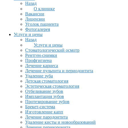
Назад
О клинике
Вакансии
Лицензии
Уголок пациента
Фотогалерея
Услуги и цены
Назад
Услуги и цены
Стоматологический осмотр
Рентген-снимки
Профгигиена
Лечение кариеса
Лечение пульпита и периодонтита
Удаление зуба
Детская стоматология
Эстетическая стоматология
Отбеливание зубов
Имплантация зубов
Протезирование зубов
Брекет-система
Изготовление капп
Лечение пародонтита
Удаление кисты и новообразований
Лечение перикоронита