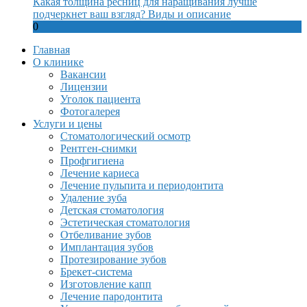
Какая толщина ресниц для наращивания лучше
подчеркнет ваш взгляд? Виды и описание
0
Главная
О клинике
Вакансии
Лицензии
Уголок пациента
Фотогалерея
Услуги и цены
Стоматологический осмотр
Рентген-снимки
Профгигиена
Лечение кариеса
Лечение пульпита и периодонтита
Удаление зуба
Детская стоматология
Эстетическая стоматология
Отбеливание зубов
Имплантация зубов
Протезирование зубов
Брекет-система
Изготовление капп
Лечение пародонтита