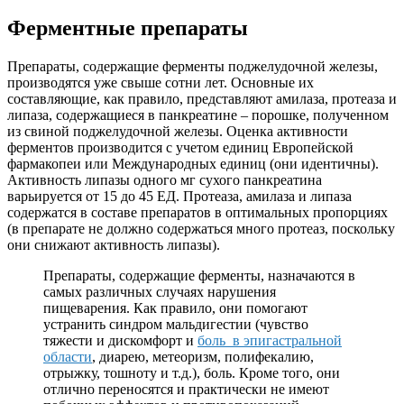
Ферментные препараты
Препараты, содержащие ферменты поджелудочной железы,
производятся уже свыше сотни лет. Основные их
составляющие, как правило, представляют амилаза, протеаза и
липаза, содержащиеся в панкреатине – порошке, полученном
из свиной поджелудочной железы. Оценка активности
ферментов производится с учетом единиц Европейской
фармакопеи или Международных единиц (они идентичны).
Активность липазы одного мг сухого панкреатина
варьируется от 15 до 45 ЕД. Протеаза, амилаза и липаза
содержатся в составе препаратов в оптимальных пропорциях
(в препарате не должно содержаться много протеаз, поскольку
они снижают активность липазы).
Препараты, содержащие ферменты, назначаются в
самых различных случаях нарушения
пищеварения. Как правило, они помогают
устранить синдром мальдигестии (чувство
тяжести и дискомфорт и
боль в эпигастральной
области
, диарею, метеоризм, полифекалию,
отрыжку, тошноту и т.д.), боль. Кроме того, они
отлично переносятся и практически не имеют