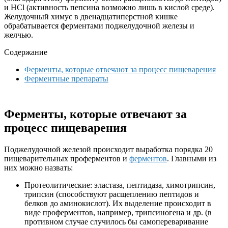
и HCl (активность пепсина возможно лишь в кислой среде).
Желудочный химус в двенадцатиперстной кишке
обрабатывается ферментами поджелудочной железы и
желчью.
Содержание
Ферменты, которые отвечают за процесс пищеварения
Ферментные препараты
Ферменты, которые отвечают за
процесс пищеварения
Поджелудочной железой происходит выработка порядка 20
пищеварительных проферментов и
ферментов
. Главными из
них можно назвать:
Протеолитические: эластаза, пептидаза, химотрипсин,
трипсин (способствуют расщеплению пептидов и
белков до аминокислот). Их выделение происходит в
виде проферментов, например, трипсиногена и др. (в
противном случае случилось бы самопереваривание