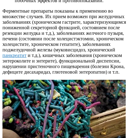
побочных эффектов и противопоказаний.
Ферментные препараты показаны к применению во
множестве случаев. Их прием возможен при желудочных
заболеваниях (хроническом гастрите, характеризующимся
пониженной секреторной функцией, состоянием после
резекции желудка и т.д.), заболеваниях желчного пузыря,
печени (состоянии после холецистэктомии, хроническом
холецистите, хроническом гепатите), заболеваниях
поджелудочной железы (муковисцидоз, хронический
панкреатит
и т.д.), кишечных заболевания (хроническом
энтероколите и энтерите), функциональной диспепсии,
нарушении пристеночного пищеварения (болезни Крона,
дефиците дисахаридаз, глютеновой энтеропатии) и т.п.