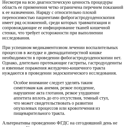
Несмотря на всю диагностическую ценность процедуры
область ее применения четко ограничена перечнем показаний
к ее назначению. Наряду с относительно плохой
переносимостью пациентами фиброгастродуоденоскопия
имеет ряд осложнений, среди которых травматизация и
сопровождающие ее инфицирование тканей кишечной
стенки, что требует осторожности при выполнении
исследования.
При успешном медикаментозном лечении воспалительных
процессов в желудке и двенадцатиперстной кишке
необходимости в проведении фибогастродуоденоскопии нет.
Однако, длительно протекающие гастриты, гастродуодениты
и язвенные поражения желудочно-кишечного тракта
нуждаются в проведении эндоскопического исследования.
Особое внимание следует уделять таким
симптомам как анемия, резкое похудение,
нарушение акта глотания, резкое ухудшение
аппетита вплоть до его отсутствия, темный стул,
что может свидетельствовать о развитии
опухолевых процессов или кровотечения из
пищеварительного тракта.
Альтернативы проведению ФГДС на сегодняшний день не