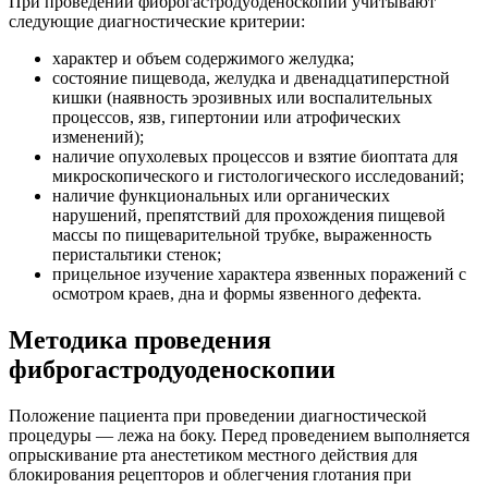
При проведении фиброгастродуоденоскопии учитывают
следующие диагностические критерии:
характер и объем содержимого желудка;
состояние пищевода, желудка и двенадцатиперстной
кишки (наявность эрозивных или воспалительных
процессов, язв, гипертонии или атрофических
изменений);
наличие опухолевых процессов и взятие биоптата для
микроскопического и гистологического исследований;
наличие функциональных или органических
нарушений, препятствий для прохождения пищевой
массы по пищеварительной трубке, выраженность
перистальтики стенок;
прицельное изучение характера язвенных поражений с
осмотром краев, дна и формы язвенного дефекта.
Методика проведения
фиброгастродуоденоскопии
Положение пациента при проведении диагностической
процедуры — лежа на боку. Перед проведением выполняется
опрыскивание рта анестетиком местного действия для
блокирования рецепторов и облегчения глотания при