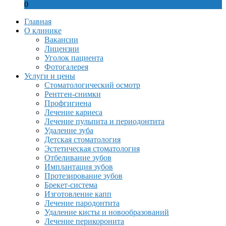
0
Главная
О клинике
Вакансии
Лицензии
Уголок пациента
Фотогалерея
Услуги и цены
Стоматологический осмотр
Рентген-снимки
Профгигиена
Лечение кариеса
Лечение пульпита и периодонтита
Удаление зуба
Детская стоматология
Эстетическая стоматология
Отбеливание зубов
Имплантация зубов
Протезирование зубов
Брекет-система
Изготовление капп
Лечение пародонтита
Удаление кисты и новообразований
Лечение перикоронита