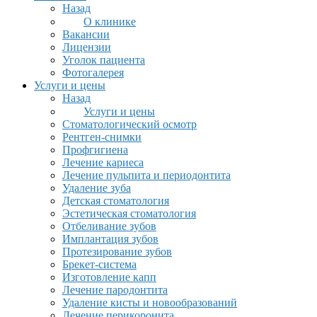
Назад
О клинике
Вакансии
Лицензии
Уголок пациента
Фотогалерея
Услуги и цены
Назад
Услуги и цены
Стоматологический осмотр
Рентген-снимки
Профгигиена
Лечение кариеса
Лечение пульпита и периодонтита
Удаление зуба
Детская стоматология
Эстетическая стоматология
Отбеливание зубов
Имплантация зубов
Протезирование зубов
Брекет-система
Изготовление капп
Лечение пародонтита
Удаление кисты и новообразований
Лечение перикоронита