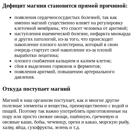
Дефицит магния становится прямой причиной:
появления сердечнососудистых болезней, так как
именно магний существенно влияет на регулировку
клеточной мембраны, что спасет человека от аритмий;
наступления ишемической болезни, инфаркта миокарда
и других патологий, из-за того, что происходит
накопление плохого холестерина, который в свою
очередь стартует своё накопление из-за плохой
выработки лецитина;
плохого снабжения кальцием и калием клеток;
сбоя в выделении гормонов и ферментов;
появления аритмий, повышению артериального
давления.
Откуда поступает магний
Магний в наш организм поступает, как и многие другие
полезные элементы и вещества, преимущественно с водой и
пищей. Поэтому так важно употреблять приготовленные на
пору или просто свежие овощи, пшённую, гречневую и
овсяные каши, бобы, чечевицу, орехи и какао, морскую рыбу,
халву, яйца, сухофрукты, зелень и т.д.