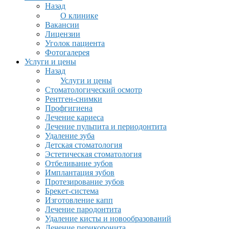
Назад
О клинике
Вакансии
Лицензии
Уголок пациента
Фотогалерея
Услуги и цены
Назад
Услуги и цены
Стоматологический осмотр
Рентген-снимки
Профгигиена
Лечение кариеса
Лечение пульпита и периодонтита
Удаление зуба
Детская стоматология
Эстетическая стоматология
Отбеливание зубов
Имплантация зубов
Протезирование зубов
Брекет-система
Изготовление капп
Лечение пародонтита
Удаление кисты и новообразований
Лечение перикоронита