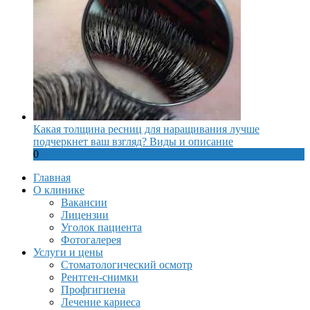
Какая толщина ресниц для наращивания лучше
подчеркнет ваш взгляд? Виды и описание
0
Главная
О клинике
Вакансии
Лицензии
Уголок пациента
Фотогалерея
Услуги и цены
Стоматологический осмотр
Рентген-снимки
Профгигиена
Лечение кариеса