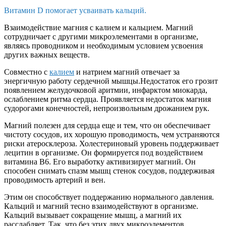
Витамин D помогает усваивать кальций.
Взаимодействие магния с калием и кальцием. Магний
сотрудничает с другими микроэлементами в организме,
являясь проводником и необходимым условием усвоения
других важных веществ.
Совместно с
калием
и натрием магний отвечает за
энергичную работу сердечной мышцы.Недостаток его грозит
появлением желудочковой аритмии, инфарктом миокарда,
ослаблением ритма сердца. Проявляется недостаток магния
судорогами конечностей, непроизвольным дрожанием рук.
Магний полезен для сердца еще и тем, что он обеспечивает
чистоту сосудов, их хорошую проводимость, чем устраняются
риски атеросклероза. Холестериновый уровень поддерживает
лецитин в организме. Он формируется под воздействием
витамина В6. Его выработку активизирует магний. Он
способен снимать спазм мышц стенок сосудов, поддерживая
проводимость артерий и вен.
Этим он способствует поддержанию нормального давления.
Кальций и магний тесно взаимодействуют в организме.
Кальций вызывает сокращение мышц, а магний их
расслабляет. Так, что без этих двух микроэлементов