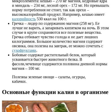
микроэлемента: кешью – 270 мг магния, кедровые ядра
и миндаль – 234 мг, лесной орех – 172 мг. Но превышать
норму потребления не стоит, так как орехи –
высококалорийный продукт. Например, кешью имеет
калорийность
530 ккал на 100 г.
Гречка – лидер по содержанию магния (258 мг). Ее
лучше не варить, а запаривать кипятком на ночь. В этом
случае в крупе сохраняются все полезные вещества.
Гречка отбивает чувство голода и не дает лишних
килограммов. Большое количество магния содержит
овсянка, она полезна на завтрак, ее можно сочетать с
сухофруктами
.
Бобовые содержат растительный белок, который
усваивается быстрее животного белка. В
фасоли,чечевице содержится половина дневной нормы
магния – 100 мг.
Полезны зеленые овощи – салаты, огурцы,
кабачки.
Основные функции калия в организме