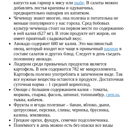
капуста как гарнир к мясу или
рыбе
. В салаты можно
добавлять листья крапивы и одуванчика,
предварительно ошпарив их кипятком.
Чечевицу знают многие, она полезна и питательна не
меньше популярного у нас гороха. Сред бобовых
культур чечевица стоит на первом месте по содержанию
в ней калия (627 мг). В этом продукте нет жиров, он
имеет приятный сладковатый вкус.
Авокадо содержит 680 мг калия. Это маслянистый
овощ, который входит все чаще в привычный
рацион
в
составе салатов и других блюд. Следует в день съедать
половинку авокадо.
Лидером среди привычных продуктов является
картофель. В нем содержится 782 мг микроэлемента.
Картофель полезно употреблять в запеченном виде. Так
все нужные вещества остаются в продукте. Достаточная
суточная норма – 1 средний корнеплод.
Овощи с большим содержанием калия – томаты,
морковь, спаржа, фасоль, шпинат, топинамбур,
свекла
,
тыква, кабачок.
Фрукты и ягоды полезные – банан, яблоко, дыни,
цитрусовые, персики, сливы, черника, брусника,
калина, земляника.
Грецкие орехи, фундук, семечки подсолнечника.
Понемногу в день можно есть без опаски все виды