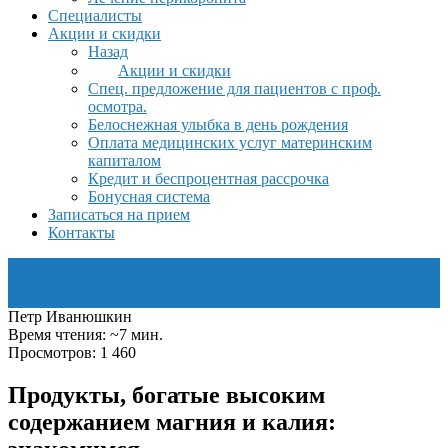
Специалисты
Акции и скидки
Назад
Акции и скидки
Спец. предложение для пациентов с проф.
осмотра.
Белоснежная улыбка в день рождения
Оплата медицинских услуг материнским
капиталом
Кредит и беспроцентная рассрочка
Бонусная система
Записаться на прием
Контакты
Петр Иванюшкин
Время чтения: ~7 мин.
Просмотров: 1 460
Продукты, богатые высоким
содержанием магния и калия: