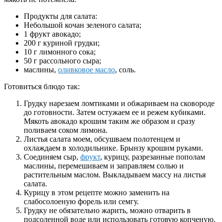
Продукты для салата:
Небольшой кочан зеленого салата;
1 фрукт авокадо;
200 г куриной грудки;
10 г лимонного сока;
50 г рассольного сыра;
маслины,
оливковое масло
, соль.
Готовиться блюдо так:
Грудку нарезаем ломтиками и обжариваем на сковороде
до готовности. Затем остужаем ее и режем кубиками.
Мякоть авокадо крошим таким же образом и сразу
поливаем соком лимона.
Листья салата моем, обсушваем полотенцем и
охлаждаем в холодильнике. Брынзу крошим руками.
Соединяем сыр,
фрукт
, курицу, разрезанные пополам
маслины, перемешиваем и заправляем солью и
растительным маслом. Выкладываем массу на листья
салата.
Курицу в этом рецепте можно заменить на
слабосолоеную форель или семгу.
Грудку не обязательно жарить, можно отварить в
подсоленной воде или использовать готовую копченую.