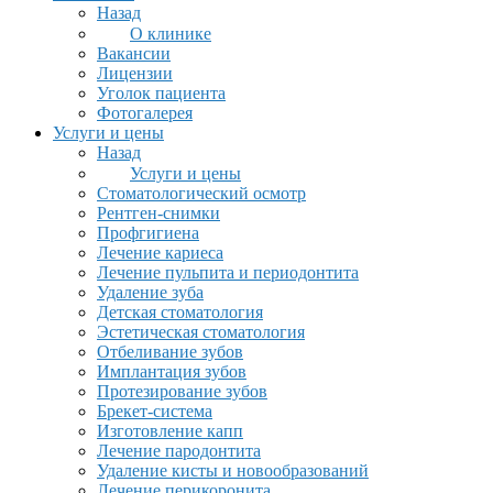
Назад
О клинике
Вакансии
Лицензии
Уголок пациента
Фотогалерея
Услуги и цены
Назад
Услуги и цены
Стоматологический осмотр
Рентген-снимки
Профгигиена
Лечение кариеса
Лечение пульпита и периодонтита
Удаление зуба
Детская стоматология
Эстетическая стоматология
Отбеливание зубов
Имплантация зубов
Протезирование зубов
Брекет-система
Изготовление капп
Лечение пародонтита
Удаление кисты и новообразований
Лечение перикоронита