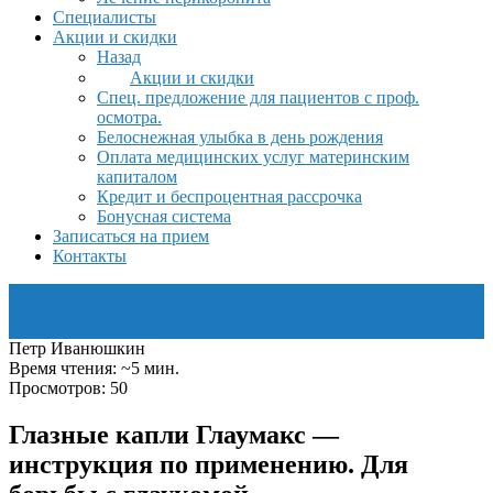
Специалисты
Акции и скидки
Назад
Акции и скидки
Спец. предложение для пациентов с проф.
осмотра.
Белоснежная улыбка в день рождения
Оплата медицинских услуг материнским
капиталом
Кредит и беспроцентная рассрочка
Бонусная система
Записаться на прием
Контакты
Петр Иванюшкин
Время чтения: ~5 мин.
Просмотров: 50
Глазные капли Глаумакс —
инструкция по применению. Для