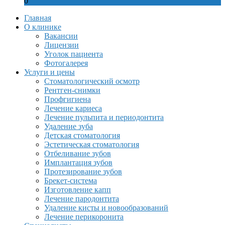
0
Главная
О клинике
Вакансии
Лицензии
Уголок пациента
Фотогалерея
Услуги и цены
Стоматологический осмотр
Рентген-снимки
Профгигиена
Лечение кариеса
Лечение пульпита и периодонтита
Удаление зуба
Детская стоматология
Эстетическая стоматология
Отбеливание зубов
Имплантация зубов
Протезирование зубов
Брекет-система
Изготовление капп
Лечение пародонтита
Удаление кисты и новообразований
Лечение перикоронита