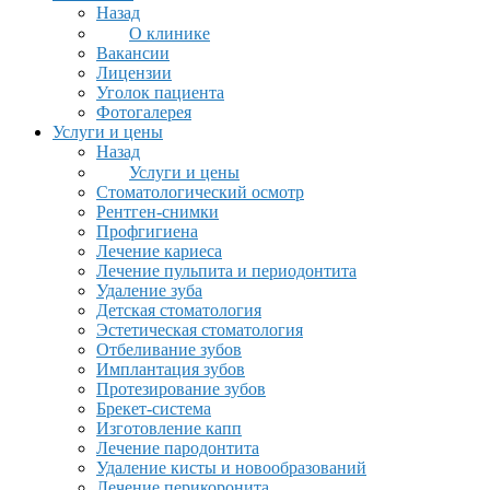
Назад
О клинике
Вакансии
Лицензии
Уголок пациента
Фотогалерея
Услуги и цены
Назад
Услуги и цены
Стоматологический осмотр
Рентген-снимки
Профгигиена
Лечение кариеса
Лечение пульпита и периодонтита
Удаление зуба
Детская стоматология
Эстетическая стоматология
Отбеливание зубов
Имплантация зубов
Протезирование зубов
Брекет-система
Изготовление капп
Лечение пародонтита
Удаление кисты и новообразований
Лечение перикоронита