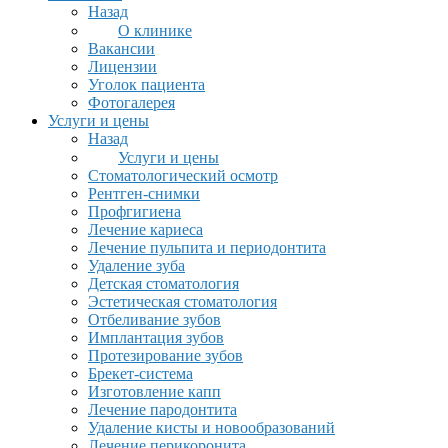
Назад
О клинике
Вакансии
Лицензии
Уголок пациента
Фотогалерея
Услуги и цены
Назад
Услуги и цены
Стоматологический осмотр
Рентген-снимки
Профгигиена
Лечение кариеса
Лечение пульпита и периодонтита
Удаление зуба
Детская стоматология
Эстетическая стоматология
Отбеливание зубов
Имплантация зубов
Протезирование зубов
Брекет-система
Изготовление капп
Лечение пародонтита
Удаление кисты и новообразований
Лечение перикоронита