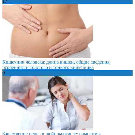
17
Кишечник человека: длина кишки, общие сведения,
особенности толстого и тонкого кишечника
0
Защемление нерва в шейном отделе: симптомы