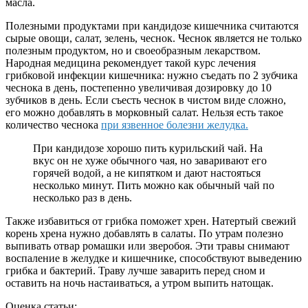
масла.
Полезными продуктами при кандидозе кишечника считаются
сырые овощи, салат, зелень, чеснок. Чеснок является не только
полезным продуктом, но и своеобразным лекарством.
Народная медицина рекомендует такой курс лечения
грибковой инфекции кишечника: нужно съедать по 2 зубчика
чеснока в день, постепенно увеличивая дозировку до 10
зубчиков в день. Если съесть чеснок в чистом виде сложно,
его можно добавлять в морковный салат. Нельзя есть такое
количество чеснока
при язвенное болезни желудка.
При кандидозе хорошо пить курильский чай. На
вкус он не хуже обычного чая, но заваривают его
горячей водой, а не кипятком и дают настояться
несколько минут. Пить можно как обычный чай по
несколько раз в день.
Также избавиться от грибка поможет хрен. Натертый свежий
корень хрена нужно добавлять в салаты. По утрам полезно
выпивать отвар ромашки или зверобоя. Эти травы снимают
воспаление в желудке и кишечнике, способствуют выведению
грибка и бактерий. Траву лучше заварить перед сном и
оставить на ночь настаиваться, а утром выпить натощак.
Оценка статьи: