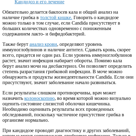
Кандидоз и его лечение
Обязательно делается бакпосев кала и общий анализ на
наличие грибка в
толстой кишке.
Говорить о кандидозе
можно только в том случае, если Candida присутствует в
больших количествах одновременно с пониженным
содержанием лакто- и бифидобактерий.
Также берут
анализ крови
, определяют уровень
иммуноглобулинов и наличие антител. Сдавать кровь, скорее
всего, придется не один раз. Если уровень иммуноглобулинов
растет, значит инфекция набирает обороты. Помимо кала
берут анализ мочи на дисбактериоз. Он позволяет определить
степень разрастания грибковой инфекции. В моче можно
обнаружить и продукты жизнедеятельности Candida. Если они
присутствуют, значит заболевание начало развиваться.
Если результаты слишком противоречивы, врач может
назначить
колоноскопию
, во время которой можно визуально
оценить состояние слизистой оболочки кишечника.
Необходимо оценивать результаты всех проведенных
обследований, поскольку частичное присутствие грибка в
организме нормально.
При кандидозе проводят диагностику и других заболеваний,
которые могут сопровождать грибковую инфекцию. Только в