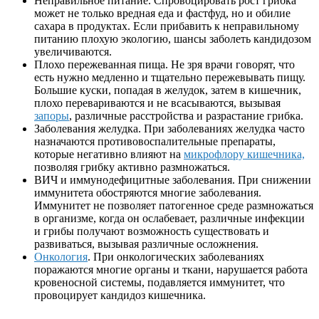
Неправильное питание. Спровоцировать рост грибка
может не только вредная еда и фастфуд, но и обилие
сахара в продуктах. Если прибавить к неправильному
питанию плохую экологию, шансы заболеть кандидозом
увеличиваются.
Плохо пережеванная пища. Не зря врачи говорят, что
есть нужно медленно и тщательно пережевывать пищу.
Большие куски, попадая в желудок, затем в кишечник,
плохо перевариваются и не всасываются, вызывая
запоры
, различные расстройства и разрастание грибка.
Заболевания желудка. При заболеваниях желудка часто
назначаются противовоспалительные препараты,
которые негативно влияют на
микрофлору кишечника,
позволяя грибку активно размножаться.
ВИЧ и иммунодефицитные заболевания. При снижении
иммунитета обостряются многие заболевания.
Иммунитет не позволяет патогенное среде размножаться
в организме, когда он ослабевает, различные инфекции
и грибы получают возможность существовать и
развиваться, вызывая различные осложнения.
Онкология
. При онкологических заболеваниях
поражаются многие органы и ткани, нарушается работа
кровеносной системы, подавляется иммунитет, что
провоцирует кандидоз кишечника.