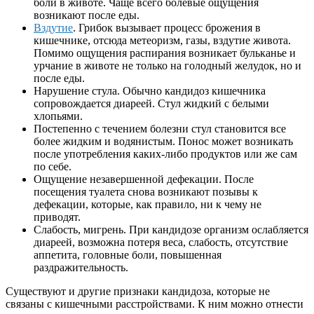
боли в животе. Чаще всего болевые ощущения
возникают после еды.
Вздутие
. Грибок вызывает процесс брожения в
кишечнике, отсюда метеоризм, газы, вздутие живота.
Помимо ощущения распирания возникает бульканье и
урчание в животе не только на голодный желудок, но и
после еды.
Нарушение стула. Обычно кандидоз кишечника
сопровождается диареей. Стул жидкий с белыми
хлопьями.
Постепенно с течением болезни стул становится все
более жидким и водянистым. Понос может возникать
после употребления каких-либо продуктов или же сам
по себе.
Ощущение незавершенной дефекации. После
посещения туалета снова возникают позывы к
дефекации, которые, как правило, ни к чему не
приводят.
Слабость, мигрень. При кандидозе организм ослабляется
диареей, возможна потеря веса, слабость, отсутствие
аппетита, головные боли, повышенная
раздражительность.
Существуют и другие признаки кандидоза, которые не
связаны с кишечными расстройствами. К ним можно отнести