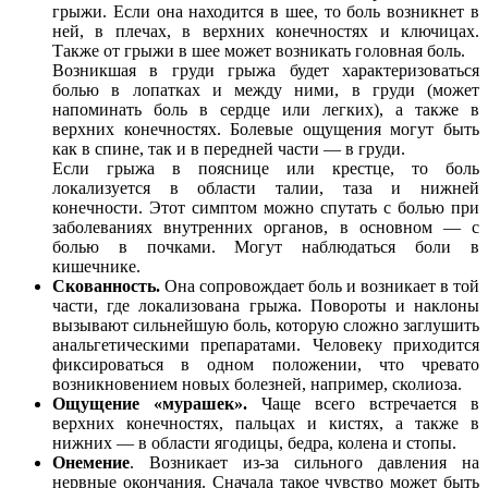
грыжи. Если она находится в шее, то боль возникнет в
ней, в плечах, в верхних конечностях и ключицах.
Также от грыжи в шее может возникать головная боль.
Возникшая в груди грыжа будет характеризоваться
болью в лопатках и между ними, в груди (может
напоминать боль в сердце или легких), а также в
верхних конечностях. Болевые ощущения могут быть
как в спине, так и в передней части — в груди.
Если грыжа в пояснице или крестце, то боль
локализуется в области талии, таза и нижней
конечности. Этот симптом можно спутать с болью при
заболеваниях внутренних органов, в основном — с
болью в почками. Могут наблюдаться боли в
кишечнике.
Скованность.
Она сопровождает боль и возникает в той
части, где локализована грыжа. Повороты и наклоны
вызывают сильнейшую боль, которую сложно заглушить
анальгетическими препаратами. Человеку приходится
фиксироваться в одном положении, что чревато
возникновением новых болезней, например, сколиоза.
Ощущение «мурашек».
Чаще всего встречается в
верхних конечностях, пальцах и кистях, а также в
нижних — в области ягодицы, бедра, колена и стопы.
Онемение
. Возникает из-за сильного давления на
нервные окончания. Сначала такое чувство может быть