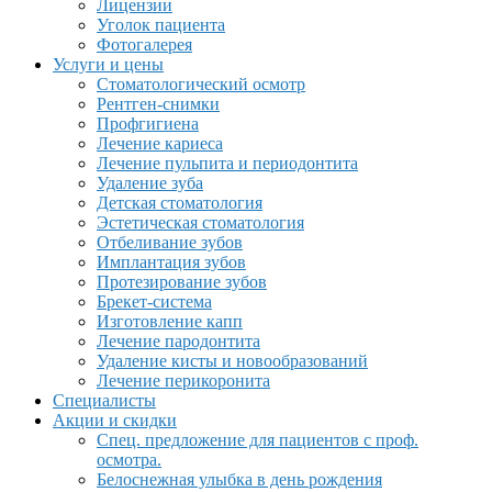
Лицензии
Уголок пациента
Фотогалерея
Услуги и цены
Стоматологический осмотр
Рентген-снимки
Профгигиена
Лечение кариеса
Лечение пульпита и периодонтита
Удаление зуба
Детская стоматология
Эстетическая стоматология
Отбеливание зубов
Имплантация зубов
Протезирование зубов
Брекет-система
Изготовление капп
Лечение пародонтита
Удаление кисты и новообразований
Лечение перикоронита
Специалисты
Акции и скидки
Спец. предложение для пациентов с проф.
осмотра.
Белоснежная улыбка в день рождения