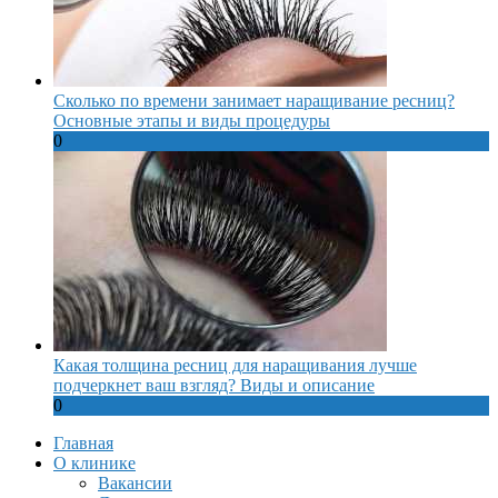
Сколько по времени занимает наращивание ресниц?
Основные этапы и виды процедуры
0
Какая толщина ресниц для наращивания лучше
подчеркнет ваш взгляд? Виды и описание
0
Главная
О клинике
Вакансии