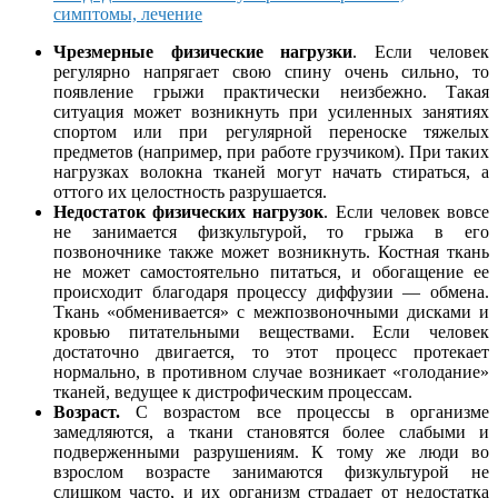
симптомы, лечение
Чрезмерные физические нагрузки
. Если человек
регулярно напрягает свою спину очень сильно, то
появление грыжи практически неизбежно. Такая
ситуация может возникнуть при усиленных занятиях
спортом или при регулярной переноске тяжелых
предметов (например, при работе грузчиком). При таких
нагрузках волокна тканей могут начать стираться, а
оттого их целостность разрушается.
Недостаток физических нагрузок
. Если человек вовсе
не занимается физкультурой, то грыжа в его
позвоночнике также может возникнуть. Костная ткань
не может самостоятельно питаться, и обогащение ее
происходит благодаря процессу диффузии — обмена.
Ткань «обменивается» с межпозвоночными дисками и
кровью питательными веществами. Если человек
достаточно двигается, то этот процесс протекает
нормально, в противном случае возникает «голодание»
тканей, ведущее к дистрофическим процессам.
Возраст.
С возрастом все процессы в организме
замедляются, а ткани становятся более слабыми и
подверженными разрушениям. К тому же люди во
взрослом возрасте занимаются физкультурой не
слишком часто, и их организм страдает от недостатка