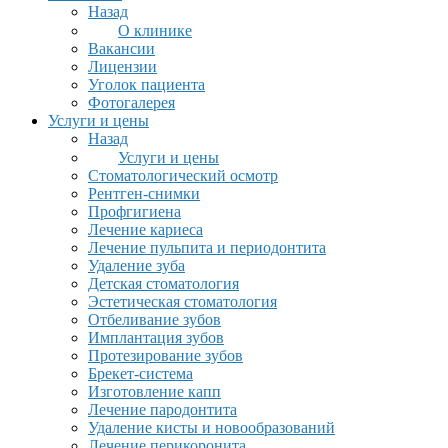
Назад
О клинике
Вакансии
Лицензии
Уголок пациента
Фотогалерея
Услуги и цены
Назад
Услуги и цены
Стоматологический осмотр
Рентген-снимки
Профгигиена
Лечение кариеса
Лечение пульпита и периодонтита
Удаление зуба
Детская стоматология
Эстетическая стоматология
Отбеливание зубов
Имплантация зубов
Протезирование зубов
Брекет-система
Изготовление капп
Лечение пародонтита
Удаление кисты и новообразований
Лечение перикоронита