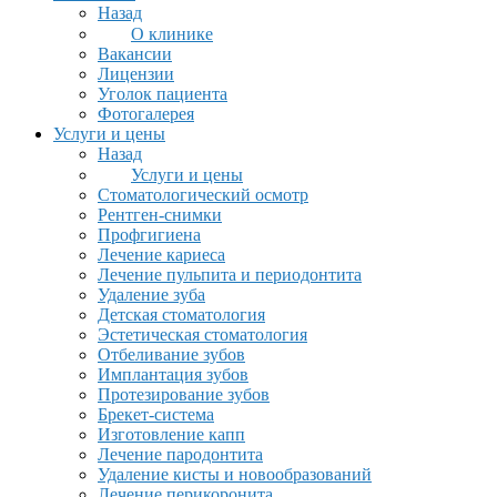
Назад
О клинике
Вакансии
Лицензии
Уголок пациента
Фотогалерея
Услуги и цены
Назад
Услуги и цены
Стоматологический осмотр
Рентген-снимки
Профгигиена
Лечение кариеса
Лечение пульпита и периодонтита
Удаление зуба
Детская стоматология
Эстетическая стоматология
Отбеливание зубов
Имплантация зубов
Протезирование зубов
Брекет-система
Изготовление капп
Лечение пародонтита
Удаление кисты и новообразований
Лечение перикоронита