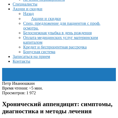
Специалисты
Акции и скидки
Назад
Акции и скидки
Спец. предложение для пациентов с проф.
осмотра.
Белоснежная улыбка в день рождения
Оплата медицинских услуг материнским
капиталом
Кредит и беспроцентная рассрочка
Бонусная система
Записаться на прием
Контакты
Петр Иванюшкин
Время чтения: ~5 мин.
Просмотров: 1 972
Хронический аппендицит: симптомы,
диагностика и методы лечения