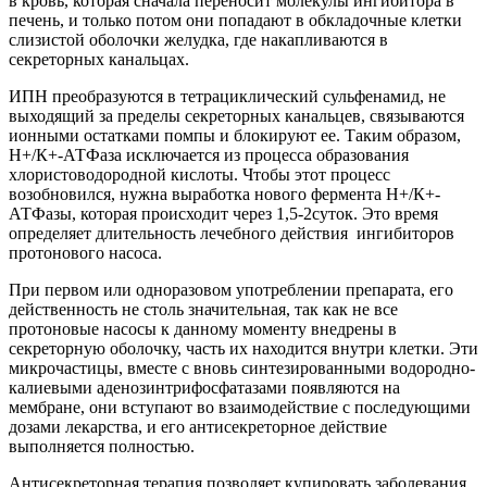
в кровь, которая сначала переносит молекулы ингибитора в
печень, и только потом они попадают в обкладочные клетки
слизистой оболочки желудка, где накапливаются в
секреторных канальцах.
ИПН преобразуются в тетрациклический сульфенамид, не
выходящий за пределы секреторных канальцев, связываются
ионными остатками помпы и блокируют ее. Таким образом,
Н+/К+-АТФаза исключается из процесса образования
хлористоводородной кислоты. Чтобы этот процесс
возобновился, нужна выработка нового фермента Н+/К+-
АТФазы, которая происходит через 1,5-2суток. Это время
определяет длительность лечебного действия ингибиторов
протонового насоса.
При первом или одноразовом употреблении препарата, его
действенность не столь значительная, так как не все
протоновые насосы к данному моменту внедрены в
секреторную оболочку, часть их находится внутри клетки. Эти
микрочастицы, вместе с вновь синтезированными водородно-
калиевыми аденозинтрифосфатазами появляются на
мембране, они вступают во взаимодействие с последующими
дозами лекарства, и его антисекреторное действие
выполняется полностью.
Антисекреторная терапия позволяет купировать заболевания,