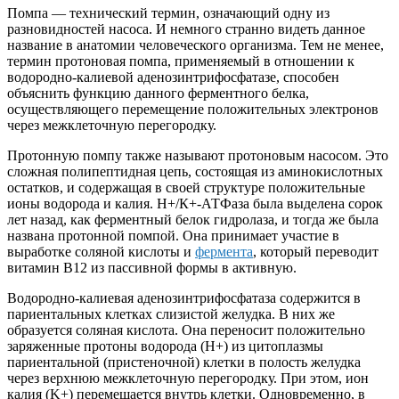
Помпа — технический термин, означающий одну из
разновидностей насоса. И немного странно видеть данное
название в анатомии человеческого организма. Тем не менее,
термин протоновая помпа, применяемый в отношении к
водородно-калиевой аденозинтрифосфатазе, способен
объяснить функцию данного ферментного белка,
осуществляющего перемещение положительных электронов
через межклеточную перегородку.
Протонную помпу также называют протоновым насосом. Это
сложная полипептидная цепь, состоящая из аминокислотных
остатков, и содержащая в своей структуре положительные
ионы водорода и калия. Н+/К+-АТФаза была выделена сорок
лет назад, как ферментный белок гидролаза, и тогда же была
названа протонной помпой. Она принимает участие в
выработке соляной кислоты и
фермента
, который переводит
витамин В12 из пассивной формы в активную.
Водородно-калиевая аденозинтрифосфатаза содержится в
париентальных клетках слизистой желудка. В них же
образуется соляная кислота. Она переносит положительно
заряженные протоны водорода (H+) из цитоплазмы
париентальной (пристеночной) клетки в полость желудка
через верхнюю межклеточную перегородку. При этом, ион
калия (K+) перемещается внутрь клетки. Одновременно, в