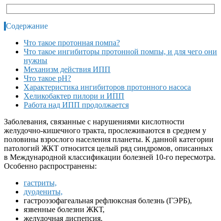
Содержание
Что такое протонная помпа?
Что такое ингибиторы протонной помпы, и для чего они
нужны
Механизм действия ИПП
Что такое рН?
Характеристика ингибиторов протонного насоса
Хеликобактер пилори и ИПП
Работа над ИПП продолжается
Заболевания, связанные с нарушениями кислотности
желудочно-кишечного тракта, прослеживаются в среднем у
половины взрослого населения планеты. К данной категории
патологий ЖКТ относится целый ряд синдромов, описанных
в Международной классификации болезней 10-го пересмотра.
Особенно распространены:
гастриты,
дуодениты,
гастроэзофагеальная рефлюксная болезнь (ГЭРБ),
язвенные болезни ЖКТ,
желудочная диспепсия.