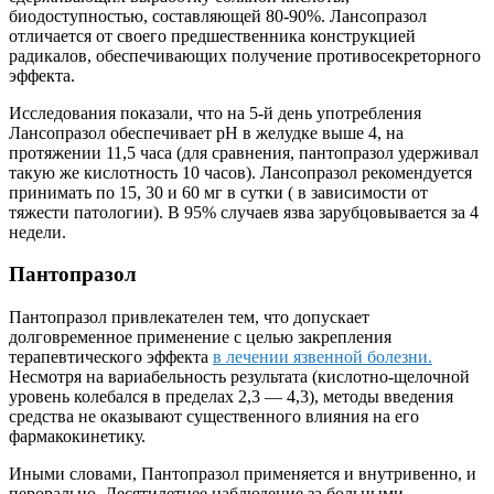
биодоступностью, составляющей 80-90%. Лансопразол
отличается от своего предшественника конструкцией
радикалов, обеспечивающих получение противосекреторного
эффекта.
Исследования показали, что на 5-й день употребления
Лансопразол обеспечивает pH в желудке выше 4, на
протяжении 11,5 часа (для сравнения, пантопразол удерживал
такую же кислотность 10 часов). Лансопразол рекомендуется
принимать по 15, 30 и 60 мг в сутки ( в зависимости от
тяжести патологии). В 95% случаев язва зарубцовывается за 4
недели.
Пантопразол
Пантопразол привлекателен тем, что допускает
долговременное применение с целью закрепления
терапевтического эффекта
в лечении язвенной болезни.
Несмотря на вариабельность результата (кислотно-щелочной
уровень колебался в пределах 2,3 — 4,3), методы введения
средства не оказывают существенного влияния на его
фармакокинетику.
Иными словами, Пантопразол применяется и внутривенно, и
перорально. Десятилетнее наблюдение за больными,