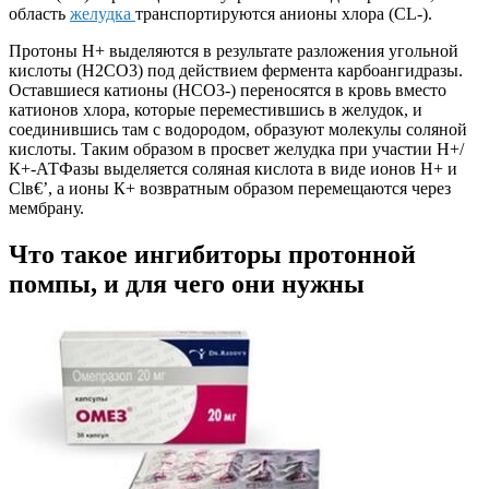
область
желудка
транспортируются анионы хлора (CL-).
Протоны Н+ выделяются в результате разложения угольной
кислоты (Н2СО3) под действием фермента карбоангидразы.
Оставшиеся катионы (НСО3-) переносятся в кровь вместо
катионов хлора, которые переместившись в желудок, и
соединившись там с водородом, образуют молекулы соляной
кислоты. Таким образом в просвет желудка при участии Н+/
К+-АТФазы выделяется соляная кислота в виде ионов Н+ и
Clв€’, а ионы К+ возвратным образом перемещаются через
мембрану.
Что такое ингибиторы протонной
помпы, и для чего они нужны