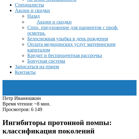
Специалисты
Акции и скидки
Назад
Акции и скидки
Спец. предложение для пациентов с проф.
осмотра.
Белоснежная улыбка в день рождения
Оплата медицинских услуг материнским
капиталом
Кредит и беспроцентная рассрочка
Бонусная система
Записаться на прием
Контакты
Петр Иванюшкин
Время чтения: ~8 мин.
Просмотров: 6 149
Ингибиторы протонной помпы:
классификация поколений