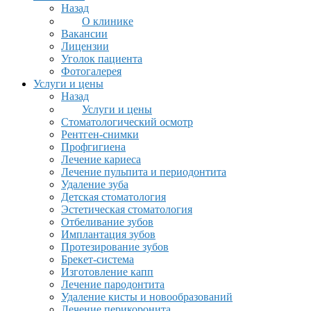
Назад
О клинике
Вакансии
Лицензии
Уголок пациента
Фотогалерея
Услуги и цены
Назад
Услуги и цены
Стоматологический осмотр
Рентген-снимки
Профгигиена
Лечение кариеса
Лечение пульпита и периодонтита
Удаление зуба
Детская стоматология
Эстетическая стоматология
Отбеливание зубов
Имплантация зубов
Протезирование зубов
Брекет-система
Изготовление капп
Лечение пародонтита
Удаление кисты и новообразований
Лечение перикоронита