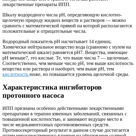
лекарственные препараты ИПП.
Шкалу водородного числа рН, определяющую кислотно-
щелочную природу жидких веществ и растворов — можно
сравнить с математической прямой на которой располагаются
положительные и отрицательные числа.
Водородный показатель рН насчитывает 14 единиц.
Химически нейтральное вещество вода (сравнимо с нулем на
математической шкале) равняется рН7. Вещества, имеющие
рН меньше7, это кислые. Те, что выше числа 7 — щелочные.
Соответственно, чем меньше число рН, тем выше кислотность
вещества или раствора и наоборот, чем выше рН, тем
кислотность
ниже, но повышается уровень щелочной среды.
Характеристика ингибиторов
протонного насоса
ИПП признаны особенно действенными лекарственными
препаратами в терапии язвенных заболеваний, связанных с
повышенной кислотностью, и занимают ведущее место в
числе медикаментозных противоязвенных средств.
Противосекреторный результат в данном случае достигается
путем непосредственного влияния на образование соляной