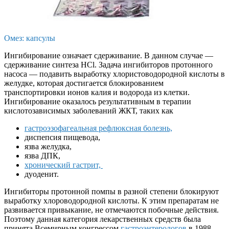
Омез: капсулы
Ингибирование означает сдерживание. В данном случае —
сдерживание синтеза HCl. Задача ингибиторов протонного
насоса — подавить выработку хлористоводородной кислоты в
желудке, которая достигается блокированием
транспортировки ионов калия и водорода из клетки.
Ингибирование оказалось результативным в терапии
кислотозависимых заболеваний ЖКТ, таких как
гастроэзофагеальная рефлюксная болезнь,
диспепсия пищевода,
язва желудка,
язва ДПК,
хронический гастрит,
дуоденит.
Ингибиторы протонной помпы в разной степени блокируют
выработку хлороводородной кислоты. К этим препаратам не
развивается привыкание, не отмечаются побочные действия.
Поэтому данная категория лекарственных средств была
принята Всемирным конгрессом
гастроэнтерологов
в 1988