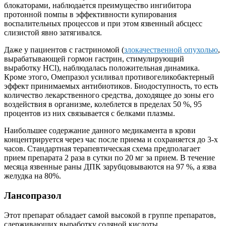
блокаторами, наблюдается преимущество ингибитора
протонной помпы в эффективности купирования
воспалительных процессов и при этом язвенный абсцесс
слизистой явно затягивался.
Даже у пациентов с гастриномой (
злокачественной опухолью
,
вырабатывающей гормон гастрин, стимулирующий
выработку HCl), наблюдалась положительная динамика.
Кроме этого, Омепразол усиливал противогеликобактерный
эффект принимаемых антибиотиков. Биодоступность, то есть
количество лекарственного средства, доходящее до зоны его
воздействия в организме, колеблется в пределах 50 %, 95
процентов из них связывается с белками плазмы.
Наибольшее содержание данного медикамента в крови
концентрируется через час после приема и сохраняется до 3-х
часов. Стандартная терапевтическая схема предполагает
прием препарата 2 раза в сутки по 20 мг за прием. В течение
месяца язвенные раны ДПК зарубцовываются на 97 %, а язва
желудка на 80%.
Лансопразол
Этот препарат обладает самой высокой в группе препаратов,
сдерживающих выработку соляной кислоты,