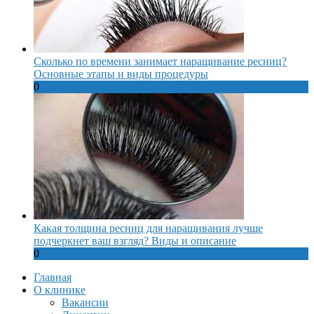
Сколько по времени занимает наращивание ресниц?
Основные этапы и виды процедуры
0
Какая толщина ресниц для наращивания лучше
подчеркнет ваш взгляд? Виды и описание
0
Главная
О клинике
Вакансии