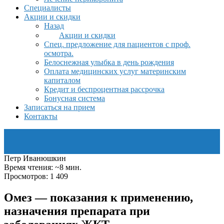
Специалисты
Акции и скидки
Назад
Акции и скидки
Спец. предложение для пациентов с проф.
осмотра.
Белоснежная улыбка в день рождения
Оплата медицинских услуг материнским
капиталом
Кредит и беспроцентная рассрочка
Бонусная система
Записаться на прием
Контакты
Петр Иванюшкин
Время чтения: ~8 мин.
Просмотров: 1 409
Омез — показания к применению,
назначения препарата при