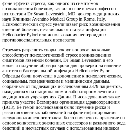
фоне эффекта стресса, как одного из симптомов
возникновения болезни», заявил в свое время профессор
психиатрии Dr Susan Levenstein, MD, доктор медицинских
наук Клиники Aventino Medical Group in Rome, Italy.
Психологический стресс увеличивает риск возникновения
язвенной болезни, независимо от статуса инфекции
Helicobacter Pylori или использования нестероидных
противовоспалительных препаратов.
Стремясь разрешить споры вокруг вопроса: насколько
способствует психологический стресс возникновению
симптомов язвенной болезни, Dr Susan Levenstein и его
коллеги получили образцы крови для проверки на наличие
антител и бактериальной инфекции Helicobacter Pylori.
Образцы были получены в дополнение к психологическим,
социальным, поведенческим и медицинским данным,
собранным от подлежащих исследованиям 3379 пациентов,
находящихся на стационарном и лабораторном лечении в
медицинских учреждениях Дании. В исследованиях также
приняла участие Всемирная организация здравоохранения
(ВОЗ). Ее темой исследования было изучение риска и
развития язвенных заболеваний на фоне инфицирования
желудочно-кишечного тракта. Было измерено напряжение на
основе конкретных жизненных стрессоров и различного рода
бедствий и несчастных случаев с использованием индекса