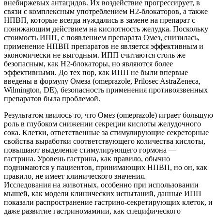
внебиржевых антацидов. Их воздействие прогрессирует, в
связи с комплексным употреблением Н2-блокаторов, а также
НПВП, которые всегда нуждались в замене на препарат с
понижающим действием на кислотность желудка. Поскольку
стоимость ИПП, с появлением препарата Омез, снизилась,
применение НПВП препаратов не является эффективным и
экономически не выгодным. ИПП считаются столь же
безопасным, как Н2-блокаторы, но являются более
эффективными. До тех пор, как ИПП не были впервые
введены в формулу Омеза (omeprazole, Prilosec AstraZeneca,
Wilmington, DE), безопасность применения противоязвенных
препаратов была проблемой.
Результатом явилось то, что Омез (omeprazole) играет большую
роль в глубоком снижении секреции кислоты желудочного
сока. Клетки, ответственные за стимулирующие секреторные
свойства выработки соответствующего количества кислоты,
повышают выделение стимулирующего гормона —
гастрина. Уровень гастрина, как правило, обычно
поднимаются у пациентов, принимающих НПВП, но он, как
правило, не имеет клинического значения.
Исследования на животных, особенно при использовании
мышей, как модели клинических испытаний, данные ИПП
показали распространение гастрино-секретирующих клеток, и
даже развитие гастриномамиии, как специфического