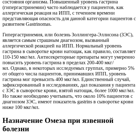
состояния организма. Повышенный уровень гастрина
(гипергастринемии) часто наблюдается у пациентов, как
аллергическая реакция на ИПП, с течением времени
представляющая опасность для данной категории пациентов с
развитием Gastrinomas.
Гипергастринемия, или болезнь Золлингера-Эллисона (ЗЭС),
является самым страшным диагнозом, вызванный
аллергической реакцией на ИПП. Нормальный уровень
гастрина в сыворотке крови натощак, как правило, составляет
110-150 мкг/мл. Антисекреторные препараты могут умеренно
повысить уровень гастрина в пределах 200-400 мкг/
мл. Однако, в некоторых исследуемых группах, примерно 5%
от общего числа пациентов, принимавших ИПП, уровень
гастрина мог превысить 400 мкг/мл. Единственный случай,
зафиксированный в исследованиях, дал показания у пациента
с ЗЭС в сыворотке крови, взятой натощак, более 1000 мкг/мл.
Но также необходимо учитывать, что около 10% пациентов с
диагнозом ЗЭС, имеют показатель gastrins в сыворотке крови
ниже 100 мкг/мл.
Назначение Омеза при язвенной
болезни