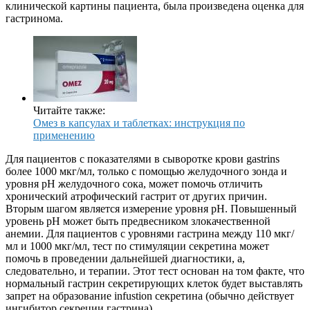
клинической картины пациента, была произведена оценка для
гастринома.
Читайте также:
Омез в капсулах и таблетках: инструкция по
применению
Для пациентов с показателями в сыворотке крови gastrins
более 1000 мкг/мл, только с помощью желудочного зонда и
уровня рН желудочного сока, может помочь отличить
хронический атрофический гастрит от других причин.
Вторым шагом является измерение уровня рН. Повышенный
уровень рН может быть предвесником злокачественной
анемии. Для пациентов с уровнями гастрина между 110 мкг/
мл и 1000 мкг/мл, тест по стимуляции секретина может
помочь в проведении дальнейшей диагностики, а,
следовательно, и терапии. Этот тест основан на том факте, что
нормальный гастрин секретирующих клеток будет выставлять
запрет на образование infustion секретина (обычно действует
ингибитор секреции гастрина).