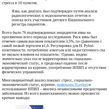
стресса в 10 пунктов.
Язва, как диагноз, был подтвержден путем анализа
радиологических и эндоскопических отчетов и
поиска всех участников датского Национального
регистра пациентов.
Всего было 76 подтвержденных инцидентов язвы на
протяжении всего периода исследования. Риск язвы был
отмечен самым высоким показателем 3,5%, по сравнению с
самой низкой тертилем в1,6. Регулировка для H. Pylori-
позитивности, потребление алкоголя или недостаточного сна
не окозало влияния на показатели. Однако, индекс
значительно упал после корректировки на социально-
экономический статус, и продолжал падение после
корректировки на курение, употребление НПВП и отсутствие
физических упражнений.
Многовариантный анализ показал: стресс, социально-
экономический статус, курение,
инфекции H.pylori
и
использование НПВП – явились независимыми предикторами
заболевания. Из всего вышесказанного можно произвести
краткие выводы: