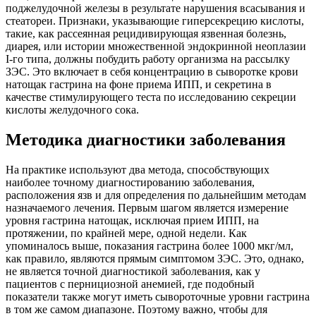
поджелудочной железы в результате нарушения всасывания и
стеатореи. Признаки, указывающие гиперсекрецию кислоты,
такие, как рассеянная рецидивирующая язвенная болезнь,
диарея, или истории множественной эндокринной неоплазии
I-го типа, должны побудить работу организма на рассылку
ЗЭС. Это включает в себя концентрацию в сыворотке крови
натощак гастрина на фоне приема ИПП, и секретина в
качестве стимулирующего теста по исследованию секреции
кислоты желудочного сока.
Методика диагностики заболевания
На практике используют два метода, способствующих
наиболее точному диагностированию заболевания,
расположения язв и для определения по дальнейшим методам
назначаемого лечения. Первым шагом является измерение
уровня гастрина натощак, исключая прием ИПП, на
протяжении, по крайней мере, одной недели. Как
упоминалось выше, показания гастрина более 1000 мкг/мл,
как правило, являются прямым симптомом ЗЭС. Это, однако,
не является точной диагностикой заболевания, как у
пациентов с пернициозной анемией, где подобный
показатели также могут иметь сывороточные уровни гастрина
в том же самом диапазоне. Поэтому важно, чтобы для