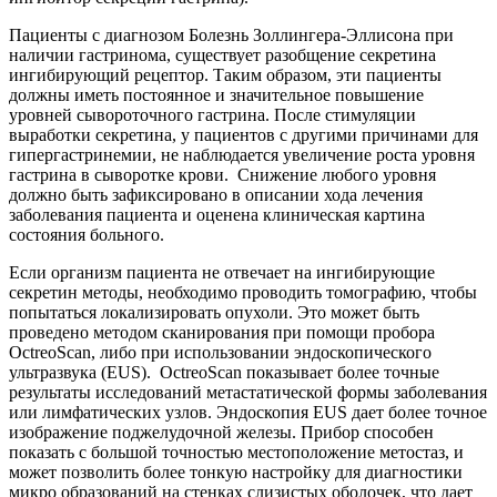
Пациенты с диагнозом Болезнь Золлингера-Эллисона при
наличии гастринома, существует разобщение секретина
ингибирующий рецептор. Таким образом, эти пациенты
должны иметь постоянное и значительное повышение
уровней сывороточного гастрина. После стимуляции
выработки секретина, у пациентов с другими причинами для
гипергастринемии, не наблюдается увеличение роста уровня
гастрина в сыворотке крови. Снижение любого уровня
должно быть зафиксировано в описании хода лечения
заболевания пациента и оценена клиническая картина
состояния больного.
Если организм пациента не отвечает на ингибирующие
секретин методы, необходимо проводить томографию, чтобы
попытаться локализировать опухоли. Это может быть
проведено методом сканирования при помощи пробора
OctreoScan, либо при использовании эндоскопического
ультразвука (EUS). OctreoScan показывает более точные
результаты исследований метастатической формы заболевания
или лимфатических узлов. Эндоскопия EUS дает более точное
изображение поджелудочной железы. Прибор способен
показать с большой точностью местоположение метостаз, и
может позволить более тонкую настройку для диагностики
микро образований на стенках слизистых оболочек, что дает