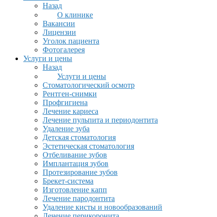
Назад
О клинике
Вакансии
Лицензии
Уголок пациента
Фотогалерея
Услуги и цены
Назад
Услуги и цены
Стоматологический осмотр
Рентген-снимки
Профгигиена
Лечение кариеса
Лечение пульпита и периодонтита
Удаление зуба
Детская стоматология
Эстетическая стоматология
Отбеливание зубов
Имплантация зубов
Протезирование зубов
Брекет-система
Изготовление капп
Лечение пародонтита
Удаление кисты и новообразований
Лечение перикоронита