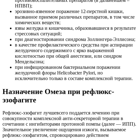
противовоспалительных препаратов (в дальнейшем –
НПВП);
эрозивно-язвенное поражение 12-перстной кишки,
вызванное приемом различных препаратов, в том числе
химических веществ;
язвы желудка и кишечника, образовавшиеся в результате
стрессовых ситуаций;
при диагностировании синдрома Золлингера-Эллисона;
в качестве профилактического средства при аспирации
желудочного содержимого с ярко выраженной
кислотностью при общей анестезии, или синдром
Мендельсона;
при инфицированном бактериальном поражении
желудочной флоры Helicobacter Pylori, но
исключительно только в составе комплексной терапии.
Назначение Омеза при рефлюкс-
эзофагите
Рефлюкс-эзофагит лучшевсего поддается лечению при
совокупности комплексной анти-секреторной терапии в
сочетании с ингибиторами протонной помпы (далее — ИПП).
Значительное увеличение ощущения изжоги, вызываемое
рефлюкс-эзофагитом, спровоцировано действием