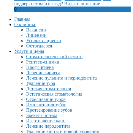
подчеркнет ваш взгляд? Виды и описание
0
Главная
О клинике
Вакансии
Лицензии
Уголок пациента
Фотогалерея
Услуги и цены
Стоматологический осмотр
Рентген-снимки
Профгигиена
Лечение кариеса
Лечение пульпита и периодонтита
Удаление зуба
Детская стоматология
Эстетическая стоматология
Отбеливание зубов
Имплантация зубов
Протезирование зубов
Брекет-система
Изготовление капп
Лечение пародонтита
Удаление кисты и новообразований