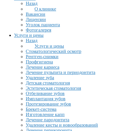
Назад
О клинике
Вакансии
Лицензии
Уголок пациента
Фотогалерея
Услуги и цены
Назад
Услуги и цены
Стоматологический осмотр
Рентген-снимки
Профгигиена
Лечение кариеса
Лечение пульпита и периодонтита
Удаление зуба
Детская стоматология
Эстетическая стоматология
Отбеливание зубов
Имплантация зубов
Протезирование зубов
Брекет-система
Изготовление капп
Лечение пародонтита
Удаление кисты и новообразований
Лечение перикоронита