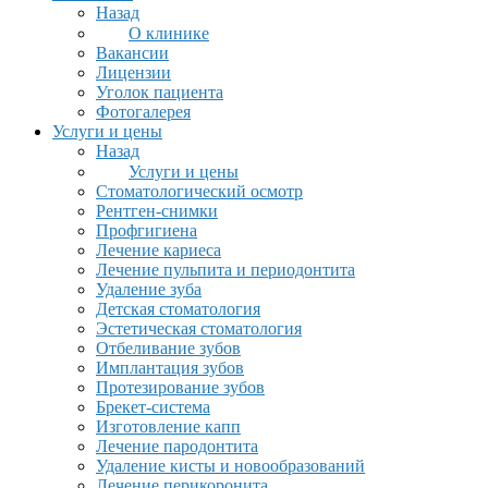
Назад
О клинике
Вакансии
Лицензии
Уголок пациента
Фотогалерея
Услуги и цены
Назад
Услуги и цены
Стоматологический осмотр
Рентген-снимки
Профгигиена
Лечение кариеса
Лечение пульпита и периодонтита
Удаление зуба
Детская стоматология
Эстетическая стоматология
Отбеливание зубов
Имплантация зубов
Протезирование зубов
Брекет-система
Изготовление капп
Лечение пародонтита
Удаление кисты и новообразований
Лечение перикоронита