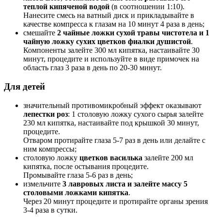
теплой кипяченой водой
(в соотношении 1:10).
Нанесите смесь на ватный диск и прикладывайте в
качестве компресса к глазам на 10 минут 4 раза в день;
смешайте
2 чайные ложки сухой травы чистотела и 1
чайную ложку сухих цветков фиалки душистой
.
Компоненты залейте 300 мл кипятка, настаивайте 30
минут, процедите и используйте в виде примочек на
область глаз 3 раза в день по 20-30 минут.
Для детей
значительный противомикробный эффект оказывают
лепестки роз
: 1 столовую ложку сухого сырья залейте
230 мл кипятка, настаивайте под крышкой 30 минут,
процедите.
Отваром протирайте глаза 5-7 раз в день или делайте с
ним компрессы;
столовую ложку
цветков василька
залейте 200 мл
кипятка, после остывания процедите.
Промывайте глаза 5-6 раз в день;
измельчите
3 лавровых листа и залейте массу 5
столовыми ложками кипятка
.
Через 20 минут процедите и протирайте органы зрения
3-4 раза в сутки.