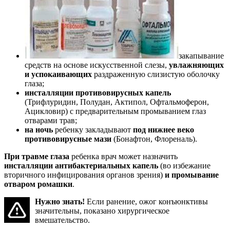
закапывание
средств на основе искусственной слезы,
увлажняющих
и успокаивающих
раздраженную слизистую оболочку
глаза;
инсталляции противовирусных капель
(Трифлуридин, Полудан, Актипол, Офтальмоферон,
Ацикловир) с предварительным промыванием глаз
отварами трав;
на ночь
ребенку закладывают
под нижнее веко
противовирусные мази
(Бонафтон, Флореналь).
При травме глаза
ребенка врач может назначить
инсталляции антибактериальных капель
(во избежание
вторичного инфицирования органов зрения)
и промывание
отваром ромашки
.
Нужно знать!
Если ранение, ожог конъюнктивы
значительны, показано хирургическое
вмешательство.