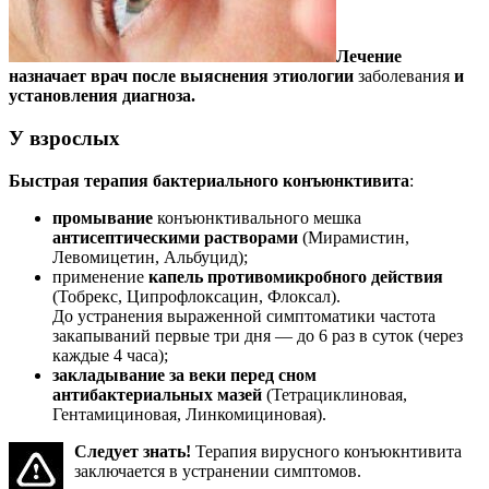
Лечение
назначает врач после выяснения этиологии
заболевания
и
установления диагноза.
У взрослых
Быстрая терапия бактериального конъюнктивита
:
промывание
конъюнктивального мешка
антисептическими растворами
(Мирамистин,
Левомицетин, Альбуцид);
применение
капель противомикробного действия
(Тобрекс, Ципрофлоксацин, Флоксал).
До устранения выраженной симптоматики частота
закапываний первые три дня — до 6 раз в суток (через
каждые 4 часа);
закладывание за веки перед сном
антибактериальных мазей
(Тетрациклиновая,
Гентамициновая, Линкомициновая).
Следует знать!
Терапия вирусного конъюкнтивита
заключается в устранении симптомов.