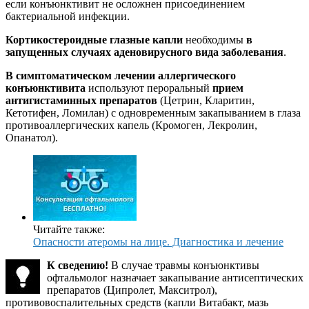
если конъюнктивит не осложнен присоединением
бактериальной инфекции.
Кортикостероидные глазные капли
необходимы
в
запущенных случаях аденовирусного вида заболевания
.
В симптоматическом лечении аллергического
конъюнктивита
используют пероральный
прием
антигистаминных препаратов
(Цетрин, Кларитин,
Кетотифен, Ломилан) с одновременным закапыванием в глаза
противоаллергических капель (Кромоген, Лекролин,
Опанатол).
Читайте также:
Опасности атеромы на лице. Диагностика и лечение
К сведению!
В случае травмы конъюнктивы
офтальмолог назначает закапывание антисептических
препаратов (Ципролет, Макситрол),
противовоспалительных средств (капли Витабакт, мазь