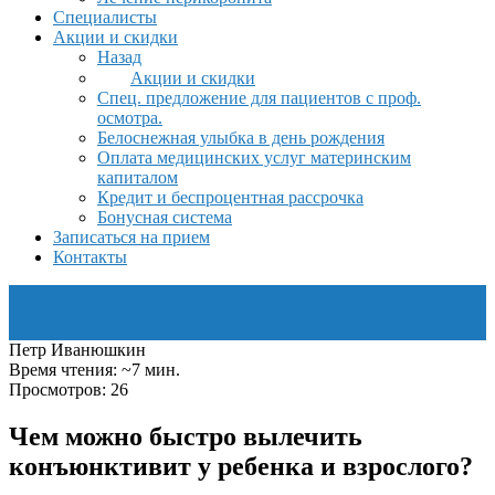
Специалисты
Акции и скидки
Назад
Акции и скидки
Спец. предложение для пациентов с проф.
осмотра.
Белоснежная улыбка в день рождения
Оплата медицинских услуг материнским
капиталом
Кредит и беспроцентная рассрочка
Бонусная система
Записаться на прием
Контакты
Петр Иванюшкин
Время чтения: ~7 мин.
Просмотров: 26
Чем можно быстро вылечить
конъюнктивит у ребенка и взрослого?