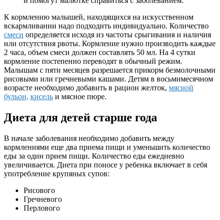
и помогут малютке справиться с заболеванием.
К кормлению малышей, находящихся на искусственном
вскармливании надо подходить индивидуально. Количество
смеси
определяется исходя из частоты срыгивания и наличия
или отсутствия рвоты. Кормление нужно производить каждые
2 часа, объем смеси должен составлять 50 мл. На 4 сутки
кормление постепенно переводят в обычный режим.
Малышам с пяти месяцев разрешается прикорм безмолочными
рисовыми или гречневыми кашами. Детям в восьмимесячном
возрасте необходимо добавить в рацион желток,
мясной
бульон,
кисель
и мясное пюре.
Диета для детей старше года
В начале заболевания необходимо добавить между
кормлениями еще два приема пищи и уменьшить количество
еды за один прием пищи. Количество еды ежедневно
увеличивается. Диета при поносе у ребенка включает в себя
употребление крупяных супов:
Рисового
Гречневого
Перлового