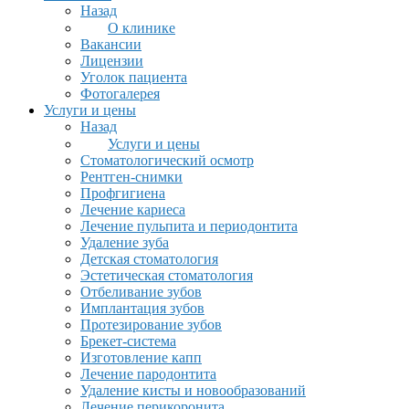
Назад
О клинике
Вакансии
Лицензии
Уголок пациента
Фотогалерея
Услуги и цены
Назад
Услуги и цены
Стоматологический осмотр
Рентген-снимки
Профгигиена
Лечение кариеса
Лечение пульпита и периодонтита
Удаление зуба
Детская стоматология
Эстетическая стоматология
Отбеливание зубов
Имплантация зубов
Протезирование зубов
Брекет-система
Изготовление капп
Лечение пародонтита
Удаление кисты и новообразований
Лечение перикоронита