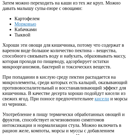
Затем можно переходить на каши из тех же круп. Можно
давать малышу супы-пюре с овощами:
Картофелем
Морковью
Кабачками
Тыквой
Хороши эти овощи для кишечника, потому что содержат в
вареном виде большое количество пектина – вещества,
способного связывать воду и набухать, образовывать массу,
которая проходя по пищеводу, адсорбирует остатки
микроорганизмов, бактерий и токсических веществ.
При попадании в кислую среду пектин распадается на
микроэлементы, среди которых есть кальций, оказывающий
противовоспалительный и восстанавливающий эффект для
кишечника. В качестве десерта хорошо подойдут кисели из
свежих ягод. При поносе предпочтительнее
кисели
и морсы
из черники.
Употребление в пищу термически обработанных овощей и
фруктов, способствует исчезновению симптомов
интоксикации и нормализации стула. Можно включить в
рацион желе, компоты, морсы и муссы с добавлением