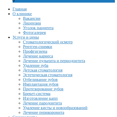
0
Главная
О клинике
Вакансии
Лицензии
Уголок пациента
Фотогалерея
Услуги и цены
Стоматологический осмотр
Рентген-снимки
Профгигиена
Лечение кариеса
Лечение пульпита и периодонтита
Удаление зуба
Детская стоматология
Эстетическая стоматология
Отбеливание зубов
Имплантация зубов
Протезирование зубов
Брекет-система
Изготовление капп
Лечение пародонтита
Удаление кисты и новообразований
Лечение перикоронита