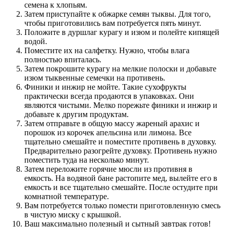
семена к хлопьям.
Затем приступайте к обжарке семян тыквы. Для того,
чтобы приготовились вам потребуется пять минут.
Положите в дуршлаг курагу и изюм и полейте кипящей
водой.
Поместите их на салфетку. Нужно, чтобы влага
полностью впиталась.
Затем покрошите курагу на мелкие полоски и добавьте
изюм тыквенные семечки на противень.
Финики и инжир не мойте. Такие сухофрукты
практически всегда продаются в упаковках. Они
являются чистыми. Мелко порежьте финики и инжир и
добавьте к другим продуктам.
Затем отправьте в общую массу жареный арахис и
порошок из корочек апельсина или лимона. Все
тщательно смешайте и поместите противень в духовку.
Предварительно разогрейте духовку. Противень нужно
поместить туда на несколько минут.
Затем переложите горячие мюсли из противня в
емкость. На водяной бане растопите мед, вылейте его в
емкость и все тщательно смешайте. После остудите при
комнатной температуре.
Вам потребуется только помести приготовленную смесь
в чистую миску с крышкой.
Ваш максимально полезный и сытный завтрак готов!