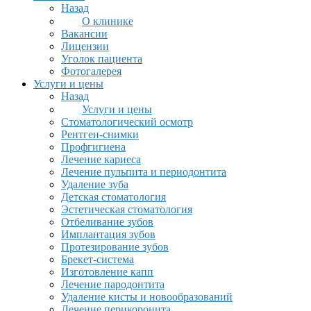
Назад
О клинике
Вакансии
Лицензии
Уголок пациента
Фотогалерея
Услуги и цены
Назад
Услуги и цены
Стоматологический осмотр
Рентген-снимки
Профгигиена
Лечение кариеса
Лечение пульпита и периодонтита
Удаление зуба
Детская стоматология
Эстетическая стоматология
Отбеливание зубов
Имплантация зубов
Протезирование зубов
Брекет-система
Изготовление капп
Лечение пародонтита
Удаление кисты и новообразований
Лечение перикоронита