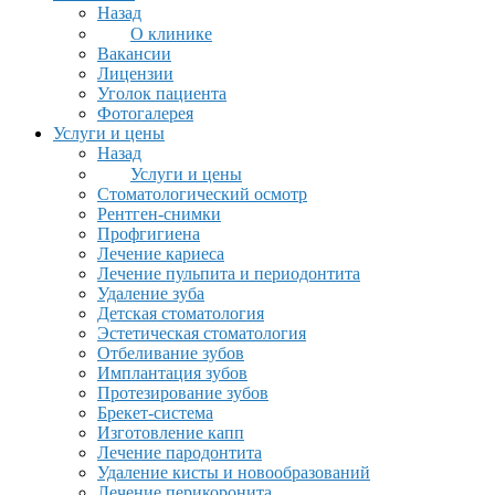
Назад
О клинике
Вакансии
Лицензии
Уголок пациента
Фотогалерея
Услуги и цены
Назад
Услуги и цены
Стоматологический осмотр
Рентген-снимки
Профгигиена
Лечение кариеса
Лечение пульпита и периодонтита
Удаление зуба
Детская стоматология
Эстетическая стоматология
Отбеливание зубов
Имплантация зубов
Протезирование зубов
Брекет-система
Изготовление капп
Лечение пародонтита
Удаление кисты и новообразований
Лечение перикоронита