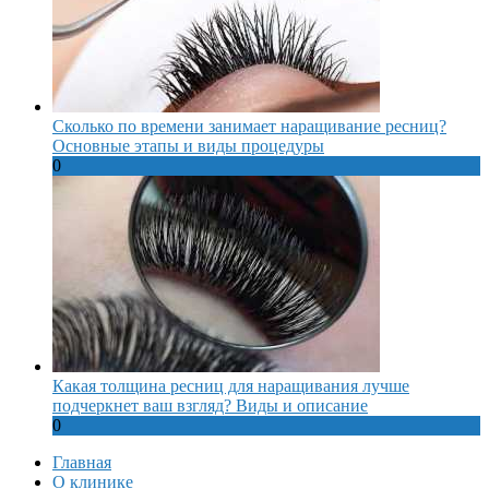
Сколько по времени занимает наращивание ресниц?
Основные этапы и виды процедуры
0
Какая толщина ресниц для наращивания лучше
подчеркнет ваш взгляд? Виды и описание
0
Главная
О клинике