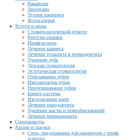
Вакансии
Лицензии
Уголок пациента
Фотогалерея
Услуги и цены
Стоматологический осмотр
Рентген-снимки
Профгигиена
Лечение кариеса
Лечение пульпита и периодонтита
Удаление зуба
Детская стоматология
Эстетическая стоматология
Отбеливание зубов
Имплантация зубов
Протезирование зубов
Брекет-система
Изготовление капп
Лечение пародонтита
Удаление кисты и новообразований
Лечение перикоронита
Специалисты
Акции и скидки
Спец. предложение для пациентов с проф.
осмотра.