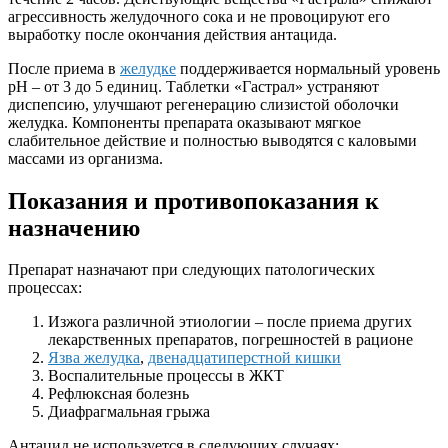
агрессивность желудочного сока и не провоцируют его
выработку после окончания действия антацида.
После приема в
желудке
поддерживается нормальный уровень
рН – от 3 до 5 единиц. Таблетки «Гастрал» устраняют
диспепсию, улучшают регенерацию слизистой оболочки
желудка. Компоненты препарата оказывают мягкое
слабительное действие и полностью выводятся с каловыми
массами из организма.
Показания и противопоказания к
назначению
Препарат назначают при следующих патологических
процессах:
Изжога различной этиологии – после приема других
лекарственных препаратов, погрешностей в рационе
Язва желудка
,
двенадцатиперстной кишки
Воспалительные процессы в ЖКТ
Рефлюксная болезнь
Диафрагмальная грыжа
Антацид не используется в следующих случаях: