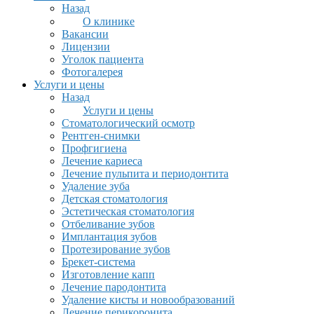
Назад
О клинике
Вакансии
Лицензии
Уголок пациента
Фотогалерея
Услуги и цены
Назад
Услуги и цены
Стоматологический осмотр
Рентген-снимки
Профгигиена
Лечение кариеса
Лечение пульпита и периодонтита
Удаление зуба
Детская стоматология
Эстетическая стоматология
Отбеливание зубов
Имплантация зубов
Протезирование зубов
Брекет-система
Изготовление капп
Лечение пародонтита
Удаление кисты и новообразований
Лечение перикоронита