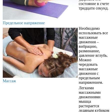
состояние в счете
тридцати секунд.
Предельное напряжение
Необходимо
использовать все
массажные
движения –
вибрацию,
разминание,
давление вглубь.
Можно
чередовать
массажные
движения с
предельным
Массаж
напряжением.
Легкими
массажными
движениями
мышца
растирается
ледяным кубиком