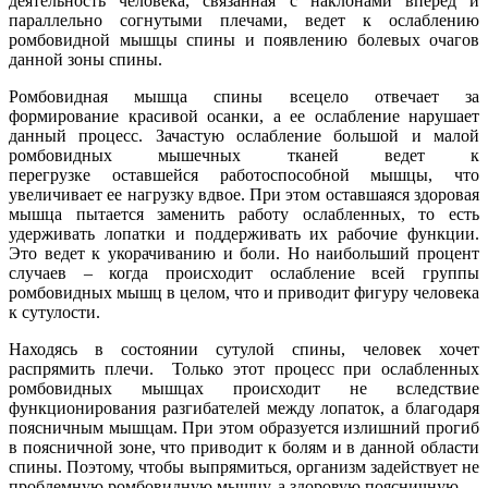
деятельность человека, связанная с наклонами вперед и
параллельно согнутыми плечами, ведет к ослаблению
ромбовидной мышцы спины и появлению болевых очагов
данной зоны спины.
Ромбовидная мышца спины всецело отвечает за
формирование красивой осанки, а ее ослабление нарушает
данный процесс. Зачастую ослабление большой и малой
ромбовидных мышечных тканей ведет к
перегрузке оставшейся работоспособной мышцы, что
увеличивает ее нагрузку вдвое. При этом оставшаяся здоровая
мышца пытается заменить работу ослабленных, то есть
удерживать лопатки и поддерживать их рабочие функции.
Это ведет к укорачиванию и боли. Но наибольший процент
случаев – когда происходит ослабление всей группы
ромбовидных мышц в целом, что и приводит фигуру человека
к сутулости.
Находясь в состоянии сутулой спины, человек хочет
распрямить плечи. Только этот процесс при ослабленных
ромбовидных мышцах происходит не вследствие
функционирования разгибателей между лопаток, а благодаря
поясничным мышцам. При этом образуется излишний прогиб
в поясничной зоне, что приводит к болям и в данной области
спины. Поэтому, чтобы выпрямиться, организм задействует не
проблемную ромбовидную мышцу, а здоровую поясничную.