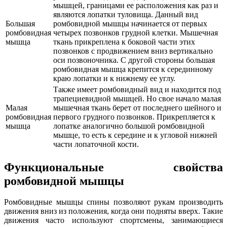
мышцей, границами ее расположения как раз и
являются лопатки туловища. Данный вид
Большая
ромбовидной мышцы начинается от первых
ромбовидная
четырех позвонков грудной клетки. Мышечная
мышца
ткань прикреплена к боковой части этих
позвонков с продвижением вниз вертикально
оси позвоночника. С другой стороны большая
ромбовидная мышца крепится к серединному
краю лопатки и к нижнему ее углу.
Также имеет ромбовидный вид и находится под
трапециевидной мышцей. Но свое начало малая
Малая
мышечная ткань берет от последнего шейного и
ромбовидная
первого грудного позвонков. Прикрепляется к
мышца
лопатке аналогично большой ромбовидной
мышце, то есть к середине и к угловой нижней
части лопаточной кости.
Функциональные свойства
ромбовидной мышцы
Ромбовидные мышцы спины позволяют рукам производить
движения вниз из положения, когда они подняты вверх. Такие
движения часто используют спортсмены, занимающиеся