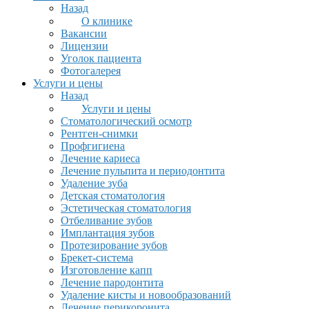
Назад
О клинике
Вакансии
Лицензии
Уголок пациента
Фотогалерея
Услуги и цены
Назад
Услуги и цены
Стоматологический осмотр
Рентген-снимки
Профгигиена
Лечение кариеса
Лечение пульпита и периодонтита
Удаление зуба
Детская стоматология
Эстетическая стоматология
Отбеливание зубов
Имплантация зубов
Протезирование зубов
Брекет-система
Изготовление капп
Лечение пародонтита
Удаление кисты и новообразований
Лечение перикоронита