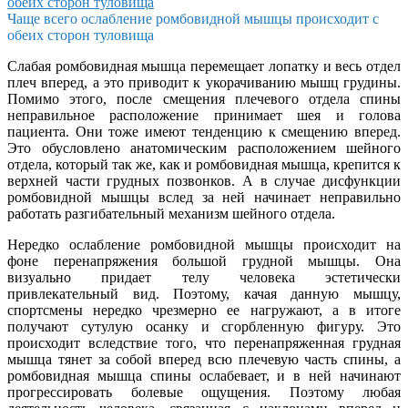
Чаще всего ослабление ромбовидной мышцы происходит с
обеих сторон туловища
Слабая ромбовидная мышца перемещает лопатку и весь отдел
плеч вперед, а это приводит к укорачиванию мышц грудины.
Помимо этого, после смещения плечевого отдела спины
неправильное расположение принимает шея и голова
пациента. Они тоже имеют тенденцию к смещению вперед.
Это обусловлено анатомическим расположением шейного
отдела, который так же, как и ромбовидная мышца, крепится к
верхней части грудных позвонков. А в случае дисфункции
ромбовидной мышцы вслед за ней начинает неправильно
работать разгибательный механизм шейного отдела.
Нередко ослабление ромбовидной мышцы происходит на
фоне перенапряжения большой грудной мышцы. Она
визуально придает телу человека эстетически
привлекательный вид. Поэтому, качая данную мышцу,
спортсмены нередко чрезмерно ее нагружают, а в итоге
получают сутулую осанку и сгорбленную фигуру. Это
происходит вследствие того, что перенапряженная грудная
мышца тянет за собой вперед всю плечевую часть спины, а
ромбовидная мышца спины ослабевает, и в ней начинают
прогрессировать болевые ощущения. Поэтому любая