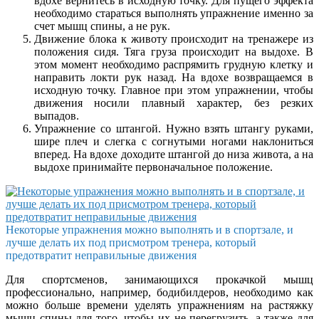
вдохе вернитесь в исходную точку. Для пущего эффекта
необходимо стараться выполнять упражнение именно за
счет мышц спины, а не рук.
Движение блока к животу происходит на тренажере из
положения сидя. Тяга груза происходит на выдохе. В
этом момент необходимо распрямить грудную клетку и
направить локти рук назад. На вдохе возвращаемся в
исходную точку. Главное при этом упражнении, чтобы
движения носили плавный характер, без резких
выпадов.
Упражнение со штангой. Нужно взять штангу руками,
шире плеч и слегка с согнутыми ногами наклониться
вперед. На вдохе доходите штангой до низа живота, а на
выдохе принимайте первоначальное положение.
Некоторые упражнения можно выполнять и в спортзале, и
лучше делать их под присмотром тренера, который
предотвратит неправильные движения
Для спортсменов, занимающихся прокачкой мышц
профессионально, например, бодибилдеров, необходимо как
можно больше времени уделять упражнениям на растяжку
мышц спины для того, чтобы их не перегрузить, а также для