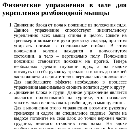
Физические упражнения в зале для
укрепления ромбовидной мышцы
Движение блока от пола к пояснице из положения сидя.
Данное упражнение способствует значительному
укреплению всех мышц спины в целом. Сядьте на
тренажер и возьмите в руки рукоятку снаряда, при этом
упираясь ногами в специальные стойки. В этом
положении колени находятся в полусогнутом
состоянии, а тело – вертикально полу. Положение
поясницы становится похожим на прогиб. Теперь
необходимо сделать глубокий вдох, а на выдохе
потянуть на себя рукоятку тренажера вплоть до нижней
части живота и верните тело в вертикальное положение.
Для наибольшего эффекта необходимо в процессе
упражнения максимально сводить лопатки друг к другу.
Движение блока к груди. Данное упражнение является
аналогом подтягиваний на турнике, что позволяет
максимально использовать ромбовидную мышцу спины.
Для выполнения этого упражнения возьмите рукоятку
тренажера и сядьте на специальное сиденье. Затем на
выдохе потяните на себя блок до точки верхней части
грудины, немного отклонив тело назад. На вдохе
необходимо возвращаться в исходную точку. Во время