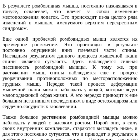
В результате ромбовидная мышца, постоянно находящаяся в
тонусе, ослабевает, что влечет за собой изменение
местоположения лопаток. Это происходит из-за целого ряда
изменений в мышцах, именуемого верхним перекрестным
синдромом.
Еще одной проблемой ромбовидных мышц является их
чрезмерное растяжение. Это происходит в результате
постоянно опущенной вниз плечевой части спины.
Наглядным результатом данного процесса мышечной ткани
спины является сутулость. Здесь наблюдается сильная
пассивность ромбовидной мышцы. К тому же, при
растяжении мышц спины наблюдается еще и процесс
укорачивания противоположных по месторасположению
грудных мышц. Нередко такой процесс деформации
мышечной ткани можно наблюдать у людей, которые ведут
малоподвижный образ жизни. А это нередко приводит к еще
большим негативным последствиям в виде остеохондроза или
сердечно-сосудистых заболеваний.
Также большое растяжение ромбовидной мышцы можно
наблюдать у людей с высоким ростом. Порой они, в силу
своих внутренних комплексов, стараются выглядеть ниже, и
для этого постоянно сутулятся, что и приводит в результате к
проблемам с мышцами спины. Постоянно согнутое