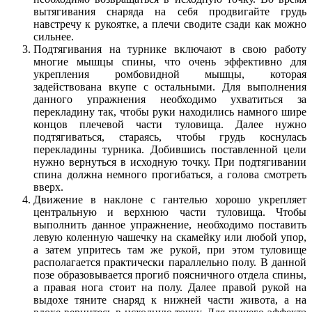
вытягивания снаряда на себя продвигайте грудь
навстречу к рукоятке, а плечи сводите сзади как можно
сильнее.
Подтягивания на турнике включают в свою работу
многие мышцы спины, что очень эффективно для
укрепления ромбовидной мышцы, которая
задействована вкупе с остальными. Для выполнения
данного упражнения необходимо ухватиться за
перекладину так, чтобы руки находились намного шире
концов плечевой части туловища. Далее нужно
подтягиваться, стараясь, чтобы грудь коснулась
перекладины турника. Добившись поставленной цели
нужно вернуться в исходную точку. При подтягивании
спина должна немного прогибаться, а голова смотреть
вверх.
Движение в наклоне с гантелью хорошо укрепляет
центральную и верхнюю части туловища. Чтобы
выполнить данное упражнение, необходимо поставить
левую коленную чашечку на скамейку или любой упор,
а затем упритесь там же рукой, при этом туловище
располагается практически параллельно полу. В данной
позе образовывается прогиб поясничного отдела спины,
а правая нога стоит на полу. Далее правой рукой на
выдохе тяните снаряд к нижней части живота, а на