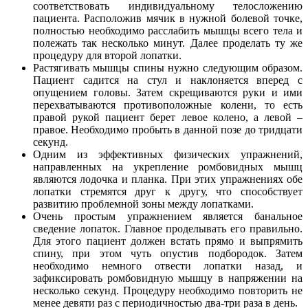
соответствовать индивидуальному телосложению
пациента. Расположив мячик в нужной болевой точке,
полностью необходимо расслабить мышцы всего тела и
полежать так несколько минут. Далее проделать ту же
процедуру для второй лопатки.
Растягивать мышцы спины нужно следующим образом.
Пациент садится на стул и наклоняется вперед с
опущением головы. Затем скрещиваются руки и ими
перехватываются противоположные колени, то есть
правой рукой пациент берет левое колено, а левой –
правое. Необходимо пробыть в данной позе до тридцати
секунд.
Одним из эффективных физических упражнений,
направленных на укрепление ромбовидных мышц
являются лодочка и планка. При этих упражнениях обе
лопатки стремятся друг к другу, что способствует
развитию проблемной зоны между лопатками.
Очень простым упражнением является банальное
сведение лопаток. Главное проделывать его правильно.
Для этого пациент должен встать прямо и выпрямить
спину, при этом чуть опустив подбородок. Затем
необходимо немного отвести лопатки назад, и
зафиксировать ромбовидную мышцу в напряжении на
несколько секунд. Процедуру необходимо повторить не
менее девяти раз с периодичностью два-три раза в день.