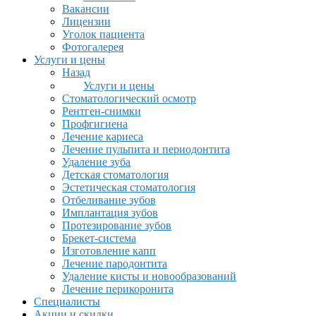
Вакансии
Лицензии
Уголок пациента
Фотогалерея
Услуги и цены
Назад
Услуги и цены
Стоматологический осмотр
Рентген-снимки
Профгигиена
Лечение кариеса
Лечение пульпита и периодонтита
Удаление зуба
Детская стоматология
Эстетическая стоматология
Отбеливание зубов
Имплантация зубов
Протезирование зубов
Брекет-система
Изготовление капп
Лечение пародонтита
Удаление кисты и новообразований
Лечение перикоронита
Специалисты
Акции и скидки