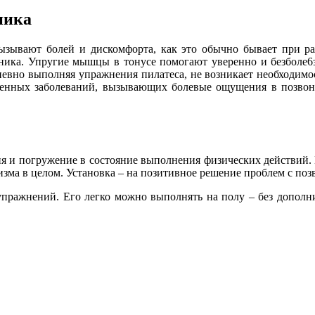
ника
вызывают болей и дискомфорта, как это обычно бывает при ра
чника. Упругие мышцы в тонусе помогают уверенно и безболе6зн
невно выполняя упражнения пилатеса, не возникает необходимо
ненных заболеваний, вызывающих болевые ощущения в позвоно
 и погружение в состояние выполнения физических действий. Не
зма в целом. Установка – на позитивное решение проблем с по
пражнений. Его легко можно выполнять на полу – без дополн