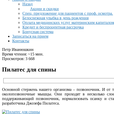
Назад
Акции и скидки
Спец. предложение для пациентов с проф. осмотра.
Белоснежная улыбка в день рождения
Оплата медицинских услуг материнским капитало
Кредит и беспроцентная рассрочка
Бонусная система
Записаться на прием
Контакты
Петр Иванюшкин
Время чтения: ~15 мин.
Просмотров: 3 668
Пилатес для спины
Основной стержень нашего организма – позвоночник. И от т
околопозвоночные мышцы. Они проходят в несколько слое
поддерживающий позвоночник, нормализовать осанку и ста
разработчика Джозефа Пилатеса.