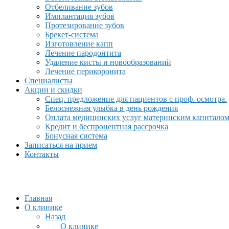
Отбеливание зубов
Имплантация зубов
Протезирование зубов
Брекет-система
Изготовление капп
Лечение пародонтита
Удаление кисты и новообразований
Лечение перикоронита
Специалисты
Акции и скидки
Спец. предложение для пациентов с проф. осмотра.
Белоснежная улыбка в день рождения
Оплата медицинских услуг материнским капитало
Кредит и беспроцентная рассрочка
Бонусная система
Записаться на прием
Контакты
Главная
О клинике
Назад
О клинике