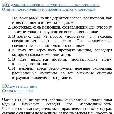
Отделы позвоночника и строение шейных позвонков
Но, во-первых, на шее держится голова, вес которой, как
известно, почти восемь килограммов.
Во-вторых, семь позвонков, составляющих шейную зону
– самые тонкие и хрупкие во всем позвоночнике.
В-третьих, шея не просто «подставка» для головы,
соединяющая череп с телом. Она осуществляет
соединение головного мозга со спинным.
К тому же через шею проходят мышцы, благодаря
которым голова может двигаться.
В шее находятся артерии, поставляющие мозгу
кислородное питание.
И, наконец, здесь расположены нервные окончания,
рассылающие импульсы во все значимые системы
верхушки человеческого организма.
Схема мышц шеи
Одной из причин множественных заболеваний позвоночника
медики называют сегодня его малоподвижность.
Человеческая жизнедеятельность практически во всех сферах
связана с сидячим положением, за компьютером или просто за