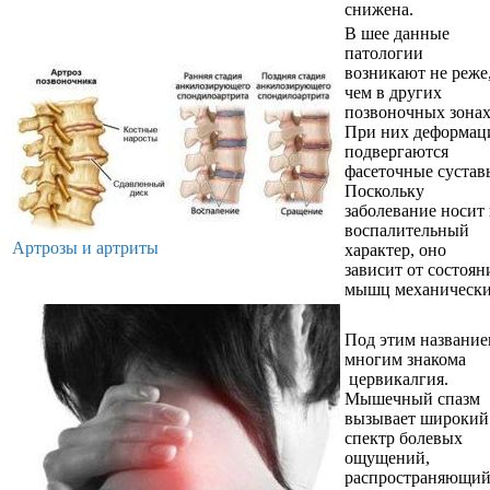
снижена.
В шее данные
патологии
возникают не реже
чем в других
позвоночных зонах
При них деформац
подвергаются
фасеточные сустав
Поскольку
заболевание носит
воспалительный
Артрозы и артриты
характер, оно
зависит от состоян
мышц механически
Под этим названи
многим знакома
цервикалгия.
Мышечный спазм
вызывает широкий
спектр болевых
ощущений,
распространяющий