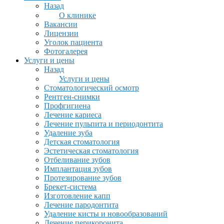
Назад
О клинике
Вакансии
Лицензии
Уголок пациента
Фотогалерея
Услуги и цены
Назад
Услуги и цены
Стоматологический осмотр
Рентген-снимки
Профгигиена
Лечение кариеса
Лечение пульпита и периодонтита
Удаление зуба
Детская стоматология
Эстетическая стоматология
Отбеливание зубов
Имплантация зубов
Протезирование зубов
Брекет-система
Изготовление капп
Лечение пародонтита
Удаление кисты и новообразований
Лечение перикоронита