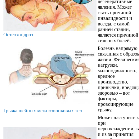
дегенеративные
явления. Может
стать причиной
инвалидности и
всегда, с самой
ранней стадии,
Остеохондроз
является причиной
сильных болей.
Болезнь напрямую
связанная с образо
жизни. Физически
нагрузки,
малоподвижность,
вредное
производство,
привычки, вредящ
здоровью – вот
факторы,
провоцирующие
грыжу.
Грыжа шейных межпозвонковых тел
Может наступить к
при
переохлаждении, т
и из-за принятия