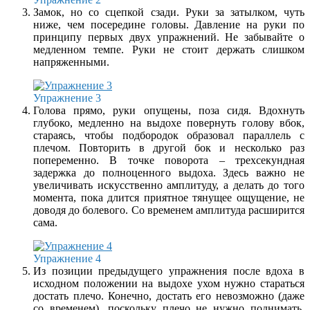
Замок, но со сцепкой сзади. Руки за затылком, чуть
ниже, чем посередине головы. Давление на руки по
принципу первых двух упражнений. Не забывайте о
медленном темпе. Руки не стоит держать слишком
напряженными.
Упражнение 3
Голова прямо, руки опущены, поза сидя. Вдохнуть
глубоко, медленно на выдохе повернуть голову вбок,
стараясь, чтобы подбородок образовал параллель с
плечом. Повторить в другой бок и несколько раз
попеременно. В точке поворота – трехсекундная
задержка до полноценного выдоха. Здесь важно не
увеличивать искусственно амплитуду, а делать до того
момента, пока длится приятное тянущее ощущение, не
доводя до болевого. Со временем амплитуда расширится
сама.
Упражнение 4
Из позиции предыдущего упражнения после вдоха в
исходном положении на выдохе ухом нужно стараться
достать плечо. Конечно, достать его невозможно (даже
со временем), поскольку плечо не нужно поднимать,