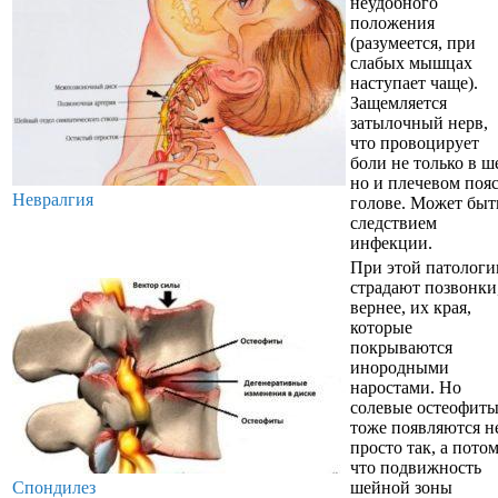
неудобного
положения
(разумеется, при
слабых мышцах
наступает чаще).
Защемляется
затылочный нерв,
что провоцирует
боли не только в ш
но и плечевом пояс
Невралгия
голове. Может быт
следствием
инфекции.
При этой патологи
страдают позвонки
вернее, их края,
которые
покрываются
инородными
наростами. Но
солевые остеофит
тоже появляются н
просто так, а пото
что подвижность
Спондилез
шейной зоны