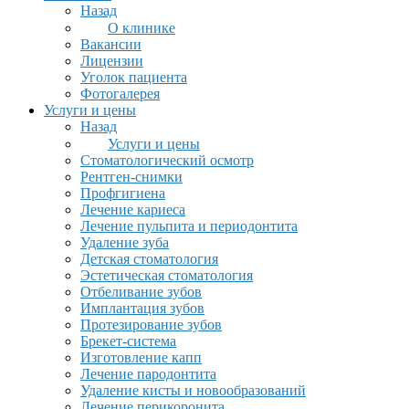
Назад
О клинике
Вакансии
Лицензии
Уголок пациента
Фотогалерея
Услуги и цены
Назад
Услуги и цены
Стоматологический осмотр
Рентген-снимки
Профгигиена
Лечение кариеса
Лечение пульпита и периодонтита
Удаление зуба
Детская стоматология
Эстетическая стоматология
Отбеливание зубов
Имплантация зубов
Протезирование зубов
Брекет-система
Изготовление капп
Лечение пародонтита
Удаление кисты и новообразований
Лечение перикоронита