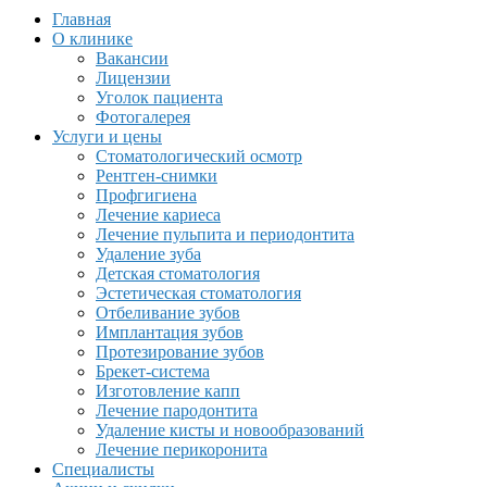
Главная
О клинике
Вакансии
Лицензии
Уголок пациента
Фотогалерея
Услуги и цены
Стоматологический осмотр
Рентген-снимки
Профгигиена
Лечение кариеса
Лечение пульпита и периодонтита
Удаление зуба
Детская стоматология
Эстетическая стоматология
Отбеливание зубов
Имплантация зубов
Протезирование зубов
Брекет-система
Изготовление капп
Лечение пародонтита
Удаление кисты и новообразований
Лечение перикоронита
Специалисты