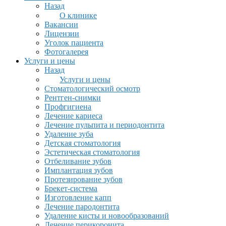
Назад
О клинике
Вакансии
Лицензии
Уголок пациента
Фотогалерея
Услуги и цены
Назад
Услуги и цены
Стоматологический осмотр
Рентген-снимки
Профгигиена
Лечение кариеса
Лечение пульпита и периодонтита
Удаление зуба
Детская стоматология
Эстетическая стоматология
Отбеливание зубов
Имплантация зубов
Протезирование зубов
Брекет-система
Изготовление капп
Лечение пародонтита
Удаление кисты и новообразований
Лечение перикоронита