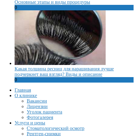
Основные этапы и виды процедуры
0
Какая толщина ресниц для наращивания лучше
подчеркнет ваш взгляд? Виды и описание
0
Главная
О клинике
Вакансии
Лицензии
Уголок пациента
Фотогалерея
Услуги и цены
Стоматологический осмотр
Рентген-снимки