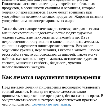
Гнилостная часто возникает при употреблении белковых
продуктов, в особенности свинины и баранины, которые
медленно перевариваются. Также может возникать при
употреблении несвежих мясных продуктов. Жировая вызвана
употреблением плохоперевариваемых жиров.
Также бывает панкреатическая диспепсия, которая вызвана
внешнесекреторной недостаточностью поджелудочной
железы вследствие панкреатита, опухолей и пр. Из-за
недостаточного поступления в кишечник липазы, амилазы,
трипсина нарушается пищеварение веществ. Возникает
ощущение урчания, переливания, тяжести в животе. Любые
расстройства часто сопровождаются диареей. Также могут
наблюдаться колики, вздутие живота, истощение, куриная
слепота, мышечная слабость, бледность, чувство
переполненности желудка.
Как лечатся нарушения пищеварения
Пред началом лечения пищеварения необходимо установить
точный диагноз. Никогда не нужно самостоятельно
принимать лекарственные препараты, без назначения врача. В
общетерапевтической и гастроэнтерологической практике
часто используют
ферментные препараты
,