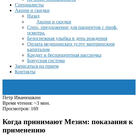
Специалисты
Акции и скидки
Назад
Акции и скидки
Спец. предложение для пациентов с проф.
осмотра.
Белоснежная улыбка в день рождения
Оплата медицинских услуг материнским
капиталом
Кредит и беспроцентная рассрочка
Бонусная система
Записаться на прием
Контакты
Петр Иванюшкин
Время чтения: ~3 мин.
Просмотров: 169
Когда принимают Мезим: показания к
применению