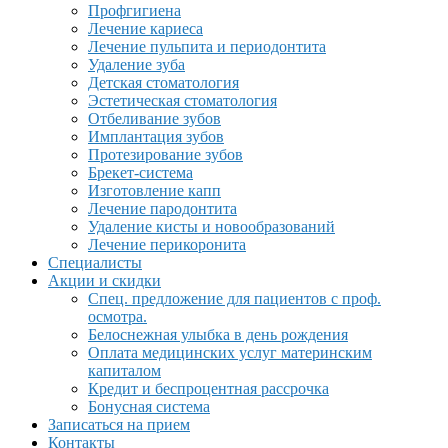
Профгигиена
Лечение кариеса
Лечение пульпита и периодонтита
Удаление зуба
Детская стоматология
Эстетическая стоматология
Отбеливание зубов
Имплантация зубов
Протезирование зубов
Брекет-система
Изготовление капп
Лечение пародонтита
Удаление кисты и новообразований
Лечение перикоронита
Специалисты
Акции и скидки
Спец. предложение для пациентов с проф.
осмотра.
Белоснежная улыбка в день рождения
Оплата медицинских услуг материнским
капиталом
Кредит и беспроцентная рассрочка
Бонусная система
Записаться на прием
Контакты