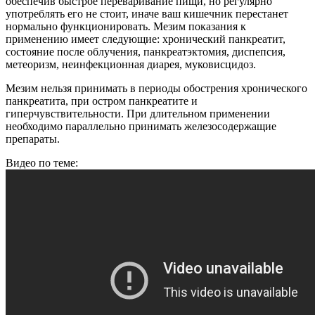
обеспечив быстрое переваривание пищи, но регулярно
употреблять его не стоит, иначе ваш кишечник перестанет
нормально функционировать. Мезим показания к
применению имеет следующие: хронический панкреатит,
состояние после облучения, панкреатэктомия, диспепсия,
метеоризм, неинфекционная диарея, муковисцидоз.
Мезим нельзя принимать в периоды обострения хронического
панкреатита, при остром панкреатите и
гиперчувствительности. При длительном применении
необходимо параллельно принимать железосодержащие
препараты.
Видео по теме: