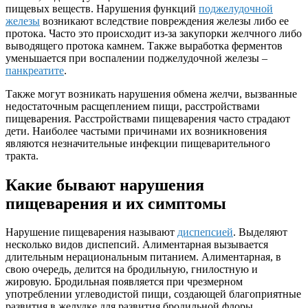
пищевых веществ. Нарушения функций
поджелудочной
железы
возникают вследствие повреждения железы либо ее
протока. Часто это происходит из-за закупорки желчного либо
выводящего протока камнем. Также выработка ферментов
уменьшается при воспалении поджелудочной железы –
панкреатите
.
Также могут возникать нарушения обмена желчи, вызванные
недостаточным расщеплением пищи, расстройствами
пищеварения. Расстройствами пищеварения часто страдают
дети. Наиболее частыми причинами их возникновения
являются незначительные инфекции пищеварительного
тракта.
Какие бывают нарушения
пищеварения и их симптомы
Нарушение пищеварения называют
диспепсией
. Выделяют
несколько видов диспепсий. Алиментарная вызывается
длительным нерациональным питанием. Алиментарная, в
свою очередь, делится на бродильную, гнилостную и
жировую. Бродильная появляется при чрезмерном
употреблении углеводистой пищи, создающей благоприятные
развития в желудке для развития бродильной флоры.