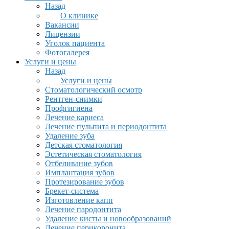
Назад
О клинике
Вакансии
Лицензии
Уголок пациента
Фотогалерея
Услуги и цены
Назад
Услуги и цены
Стоматологический осмотр
Рентген-снимки
Профгигиена
Лечение кариеса
Лечение пульпита и периодонтита
Удаление зуба
Детская стоматология
Эстетическая стоматология
Отбеливание зубов
Имплантация зубов
Протезирование зубов
Брекет-система
Изготовление капп
Лечение пародонтита
Удаление кисты и новообразований
Лечение перикоронита