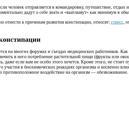
если человек отправляется в командировку, путешествие, отдых 
ментально дадут о себе знать и «выплывут» как минимум в обыч
о отнести к причинам развития констипации, относят:
стресс
, 
 констипации
ся на многих форумах и съездах медицинских работников. Как 
лючить в него потребление растительной пищи (фрукты или овощ
ь, даже если вам не особо этого хочется. Кроме этого, не стоит
ого участия в биохимических реакциях организма и косвенно вли
противоположное воздействие на организм — обезвоживание. Поэ