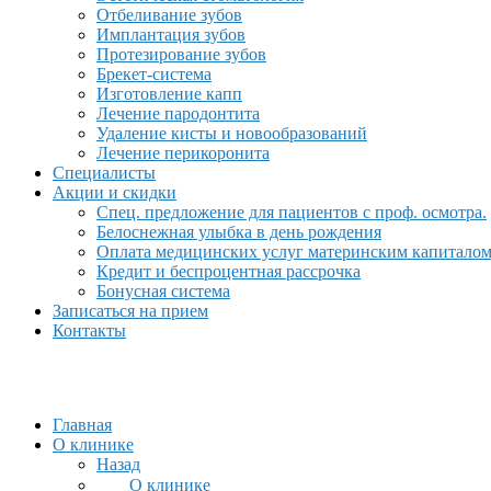
Отбеливание зубов
Имплантация зубов
Протезирование зубов
Брекет-система
Изготовление капп
Лечение пародонтита
Удаление кисты и новообразований
Лечение перикоронита
Специалисты
Акции и скидки
Спец. предложение для пациентов с проф. осмотра.
Белоснежная улыбка в день рождения
Оплата медицинских услуг материнским капитало
Кредит и беспроцентная рассрочка
Бонусная система
Записаться на прием
Контакты
Главная
О клинике
Назад
О клинике