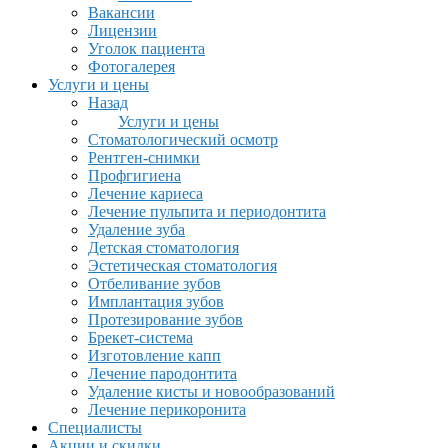
Вакансии
Лицензии
Уголок пациента
Фотогалерея
Услуги и цены
Назад
Услуги и цены
Стоматологический осмотр
Рентген-снимки
Профгигиена
Лечение кариеса
Лечение пульпита и периодонтита
Удаление зуба
Детская стоматология
Эстетическая стоматология
Отбеливание зубов
Имплантация зубов
Протезирование зубов
Брекет-система
Изготовление капп
Лечение пародонтита
Удаление кисты и новообразований
Лечение перикоронита
Специалисты
Акции и скидки