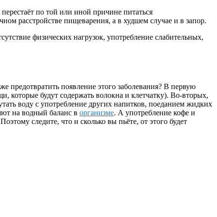
и перестаёт по той или иной причине питаться
ном расстройстве пищеварения, а в худшем случае и в запор.
отсутствие физических нагрузок, употребление слабительных,
же предотвратить появление этого заболевания? В первую
и, которые будут содержать волокна и клетчатку). Во-вторых,
 путать воду с употребление других напитков, поеданием жидких
яют на водный баланс в
организме
. А употребление кофе и
тому следите, что и сколько вы пьёте, от этого будет