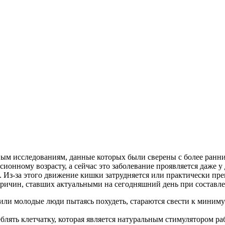
ым исследованиям, данные которых были сверены с более ранним
ионному возрасту, а сейчас это заболевание проявляется даже у д
. Из-за этого движение кишки затрудняется или практически пр
ичин, ставших актуальными на сегодняшний день при составлен
или молодые люди пытаясь похудеть, стараются свести к миним
еблять клетчатку, которая является натуральным стимулятором р