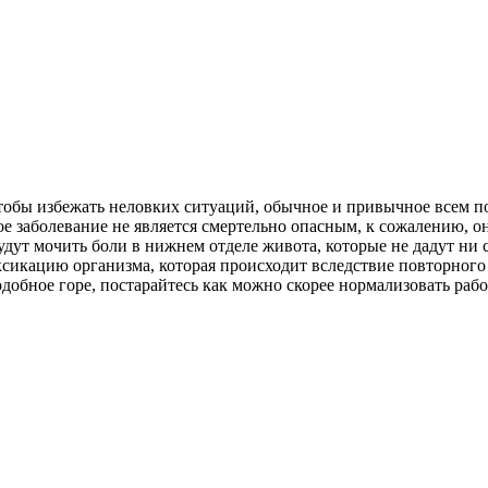
тобы избежать неловких ситуаций, обычное и привычное всем по
е заболевание не является смертельно опасным, к сожалению, о
дут мочить боли в нижнем отделе живота, которые не дадут ни с
ксикацию организма, которая происходит вследствие повторног
подобное горе, постарайтесь как можно скорее нормализовать ра