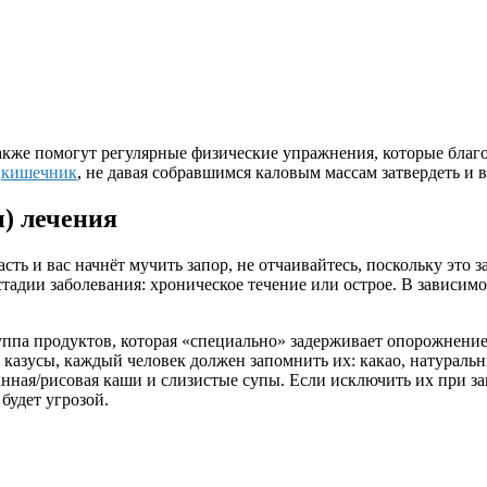
кже помогут регулярные физические упражнения, которые благо
е
кишечник
, не давая собравшимся каловым массам затвердеть и
) лечения
асть и вас начнёт мучить запор, не отчаивайтесь, поскольку это
адии заболевания: хроническое течение или острое. В зависимо
группа продуктов, которая «специально» задерживает опорожнен
 казусы, каждый человек должен запомнить их: какао, натураль
анная/рисовая каши и слизистые супы. Если исключить их при з
будет угрозой.