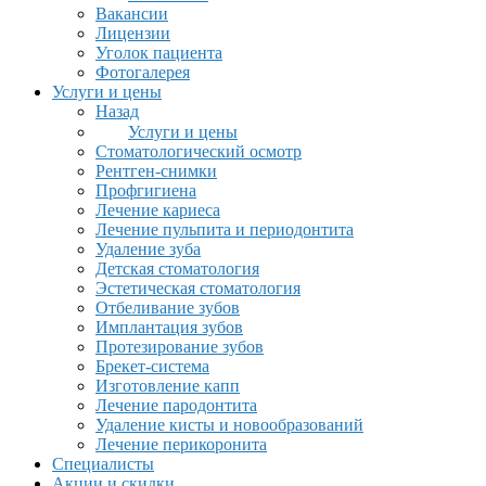
Вакансии
Лицензии
Уголок пациента
Фотогалерея
Услуги и цены
Назад
Услуги и цены
Стоматологический осмотр
Рентген-снимки
Профгигиена
Лечение кариеса
Лечение пульпита и периодонтита
Удаление зуба
Детская стоматология
Эстетическая стоматология
Отбеливание зубов
Имплантация зубов
Протезирование зубов
Брекет-система
Изготовление капп
Лечение пародонтита
Удаление кисты и новообразований
Лечение перикоронита
Специалисты
Акции и скидки