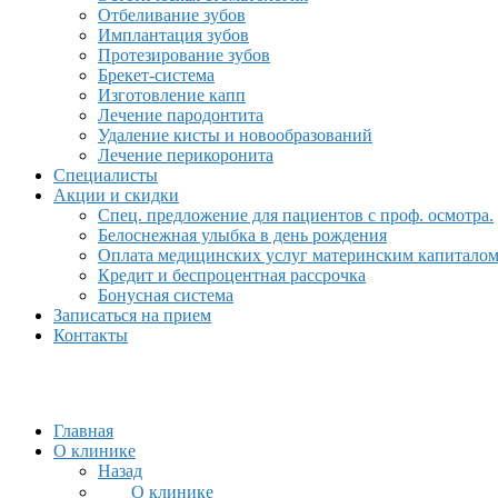
Отбеливание зубов
Имплантация зубов
Протезирование зубов
Брекет-система
Изготовление капп
Лечение пародонтита
Удаление кисты и новообразований
Лечение перикоронита
Специалисты
Акции и скидки
Спец. предложение для пациентов с проф. осмотра.
Белоснежная улыбка в день рождения
Оплата медицинских услуг материнским капитало
Кредит и беспроцентная рассрочка
Бонусная система
Записаться на прием
Контакты
Главная
О клинике
Назад
О клинике