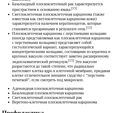
Базалоидный плоскоклеточный рак характеризуется
[15]
пристрастием к основанию языка.
Светлоклеточная плоскоклеточная карцинома (также
известная как светлоклеточная карцинома кожи)
характеризуется наличием кератиноцитов, которые
[15]
становятся прозрачными в результате отек.
Плоскоклеточная карцинома с перстневыми кольцами
(иногда представляемая как плоскоклеточная карцинома
с перстневыми кольцами) представляет собой
гистологический вариант, характеризующийся
концентрическими кольцами, состоящими из кератина и
крупных вакуоли соответствует заметно расширенному
[15]
эндоплазматический ретикулум.
Эти вакуоли
разрастаются до такой степени, что радикально
вытесняют клетка ядро к клеточной мембране, придавая
клетке отличительное внешнее сходство с “перстнем-
печаткой”, если смотреть под микроскоп.
Аденоидная плоскоклеточная карцинома
Базалоидная плоскоклеточная карцинома
Светлоклеточный плоскоклеточный рак
Веретено-клеточная плоскоклеточная карцинома
Профилактика