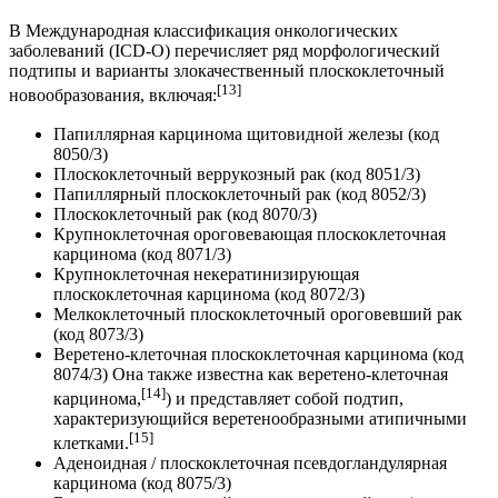
В Международная классификация онкологических
заболеваний (ICD-O) перечисляет ряд морфологический
подтипы и варианты злокачественный плоскоклеточный
[13]
новообразования, включая:
Папиллярная карцинома щитовидной железы (код
8050/3)
Плоскоклеточный веррукозный рак (код 8051/3)
Папиллярный плоскоклеточный рак (код 8052/3)
Плоскоклеточный рак (код 8070/3)
Крупноклеточная ороговевающая плоскоклеточная
карцинома (код 8071/3)
Крупноклеточная некератинизирующая
плоскоклеточная карцинома (код 8072/3)
Мелкоклеточный плоскоклеточный ороговевший рак
(код 8073/3)
Веретено-клеточная плоскоклеточная карцинома (код
8074/3) Она также известна как веретено-клеточная
[14]
карцинома,
) и представляет собой подтип,
характеризующийся веретенообразными атипичными
[15]
клетками.
Аденоидная / плоскоклеточная псевдогландулярная
карцинома (код 8075/3)