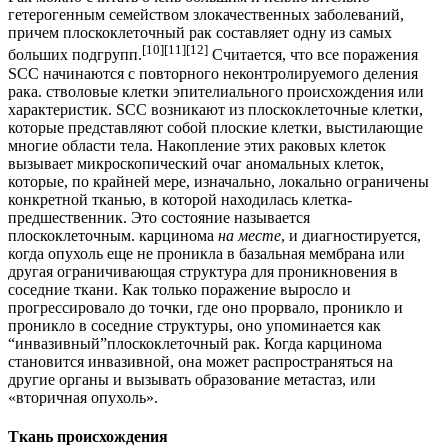
гетерогенным семейством злокачественных заболеваний,
причем плоскоклеточный рак составляет одну из самых
[10]
[11]
[12]
больших подгрупп.
Считается, что все поражения
SCC начинаются с повторного неконтролируемого деления
рака. стволовые клетки эпителиального происхождения или
характеристик. SCC возникают из плоскоклеточные клетки,
которые представляют собой плоские клетки, выстилающие
многие области тела. Накопление этих раковых клеток
вызывает микроскопический очаг аномальных клеток,
которые, по крайней мере, изначально, локально ограничены
конкретной тканью, в которой находилась клетка-
предшественник. Это состояние называется
плоскоклеточным. карцинома
на месте
, и диагностируется,
когда опухоль еще не проникла в базальная мембрана или
другая ограничивающая структура для проникновения в
соседние ткани. Как только поражение выросло и
прогрессировало до точки, где оно прорвало, проникло и
проникло в соседние структуры, оно упоминается как
“инвазивный”плоскоклеточный рак. Когда карцинома
становится инвазивной, она может распространяться на
другие органы и вызывать образование метастаз, или
«вторичная опухоль».
Ткань происхождения