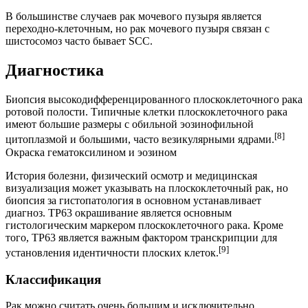
В большинстве случаев рак мочевого пузыря является
переходно-клеточным, но рак мочевого пузыря связан с
шистосомоз часто бывает SCC.
Диагностика
Биопсия высокодифференцированного плоскоклеточного рака
ротовой полости. Типичные клетки плоскоклеточного рака
имеют большие размеры с обильной эозинофильной
[8]
цитоплазмой и большими, часто везикулярными ядрами.
Окраска гематоксилином и эозином
История болезни, физический осмотр и медицинская
визуализация может указывать на плоскоклеточный рак, но
биопсия за гистопатология в основном устанавливает
диагноз. TP63 окрашивание является основным
гистологическим маркером плоскоклеточного рака. Кроме
того, TP63 является важным фактором транскрипции для
[9]
установления идентичности плоских клеток.
Классификация
Рак можно считать очень большим и исключительно