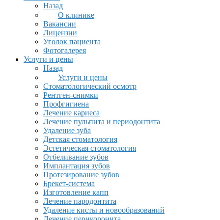
Назад
О клинике
Вакансии
Лицензии
Уголок пациента
Фотогалерея
Услуги и цены
Назад
Услуги и цены
Стоматологический осмотр
Рентген-снимки
Профгигиена
Лечение кариеса
Лечение пульпита и периодонтита
Удаление зуба
Детская стоматология
Эстетическая стоматология
Отбеливание зубов
Имплантация зубов
Протезирование зубов
Брекет-система
Изготовление капп
Лечение пародонтита
Удаление кисты и новообразований
Лечение перикоронита