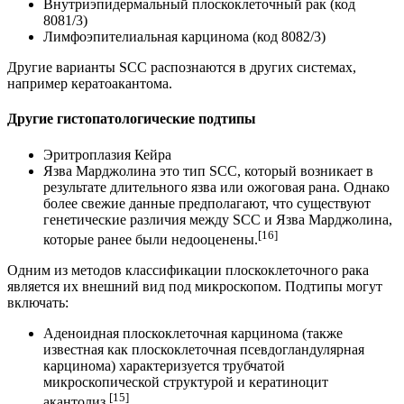
Внутриэпидермальный плоскоклеточный рак (код
8081/3)
Лимфоэпителиальная карцинома (код 8082/3)
Другие варианты SCC распознаются в других системах,
например кератоакантома.
Другие гистопатологические подтипы
Эритроплазия Кейра
Язва Марджолина это тип SCC, который возникает в
результате длительного язва или ожоговая рана. Однако
более свежие данные предполагают, что существуют
генетические различия между SCC и Язва Марджолина,
[16]
которые ранее были недооценены.
Одним из методов классификации плоскоклеточного рака
является их внешний вид под микроскопом. Подтипы могут
включать:
Аденоидная плоскоклеточная карцинома (также
известная как плоскоклеточная псевдогландулярная
карцинома) характеризуется трубчатой ​​
микроскопической структурой и кератиноцит
[15]
акантолиз.