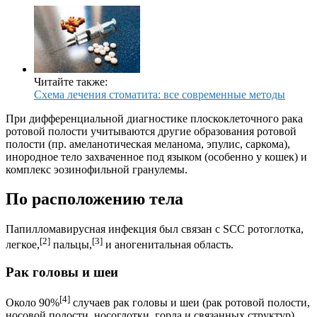
Читайте также:
Схема лечения стоматита: все современные методы
При дифференциальной диагностике плоскоклеточного рака
ротовой полости учитываются другие образования ротовой
полости (пр. амеланотическая меланома, эпулис, саркома),
инородное тело захваченное под языком (особенно у кошек) и
комплекс эозинофильной гранулемы.
По расположению тела
Папилломавирусная инфекция был связан с SCC ротоглотка,
[2]
[3]
легкое,
пальцы,
и аногенитальная область.
Рак головы и шеи
[4]
Около 90%
случаев рак головы и шеи (рак ротовой полости,
носовой полости, носоглотки, горла и связанных структур)