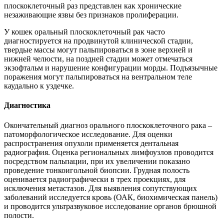
плоскоклеточный раз представлен как хронические
незаживающие язвы без признаков пролиферации.
У кошек оральный плоскоклеточный рак часто
диагностируется на продвинутой клинической стадии,
твердые массы могут пальпироваться в зоне верхней и
нижней челюсти, на поздней стадии может отмечаться
экзофтальм и нарушение конфигурации морды. Подъязычные
поражения могут пальпироваться на вентральном теле
каудально к уздечке.
Диагностика
Окончательный диагноз орального плоскоклеточного рака –
патоморфологическое исследование. Для оценки
распространения опухоли применяется дентальная
радиография. Оценка региональных лимфоузлов проводится
посредством пальпации, при их увеличении показано
проведение тонкоигольной биопсии. Грудная полость
оценивается радиографически в трех проекциях, для
исключения метастазов. Для выявления сопутствующих
заболеваний исследуется кровь (ОАК, биохимическая панель)
и проводится ультразвуковое исследование органов брюшной
полости.