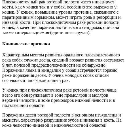
Плоскоклеточный рак ротовой полости часто инвазирует
кости, как у кошек так и у собак, особенно это выражено у
кошек. У кошек, повышение уровня протеина, связанного с
паратироидным гормоном, может играть роль в резорбции и
инвазии кости. При плоскоклеточном раке ротовой полости
кошек, в качестве паранеопластического синдрома, описана
также гиперкальциемия (единичные случаи).
Клинические признаки
Характерным местом развития орального плоскоклеточного
рака собак служит десна, средний возраст развития составляет
9 лет, половой предрасположенности не обнаружено.
Поражения языка и миндалин у собак встречаются гораздо
реже поражения десен. У очень молодых собак описан
сосочковый плоскоклеточный рак.
У кошек при плоскоклеточном раке ротовой полости чаще
всего его обнаруживают в зоне премоляров и моляров
верхней челюсти, в зоне премоляров нижней челюсти и в
подъязычной области.
Поражения десен ротовой полости в основном изъязвлены и
мясисты, характерно разрушение зубов и инвазия в кость. На
коже челюстно-лицевой и нижнечелюстной областей