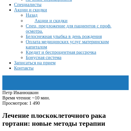
Специалисты
Акции и скидки
Назад
Акции и скидки
Спец. предложение для пациентов с проф.
осмотра.
Белоснежная улыбка в день рождения
Оплата медицинских услуг материнским
капиталом
Кредит и беспроцентная рассрочка
Бонусная система
Записаться на прием
Контакты
Петр Иванюшкин
Время чтения: ~10 мин.
Просмотров: 1 490
Лечение плоскоклеточного рака
гортани: новые методы терапии