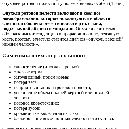
опухолей ротовой полости и у более молодых особей (4-5лет).
Опухоли ротовой полости включают в себя все
новообразования, которые локализуются в области
слизистой оболочки десен и полости рта, языка,
подъязычной области и миндалин.
Опухоли слизистых
оболочек имеют тенденцию к прорастанию в подлежащую
кость, поэтому зачастую ставится диагноз «опухоль верхней/
нижней челюсти».
Симптомы опухоли рта у кошки
слюнотечение (иногда с кровью);
отказ от корма;
затрудненный прием корма;
потеря веса;
неприятный запах из ротовой полости;
увеличение объема тканей верхней или нижней
челюсти;
носовое кровотечение;
потеря зубов;
кровянистые выделения из глаза;
блокирование височно-нижнечелюстного сустава.
Среди всех злокачественных опухолей ротовой полости у