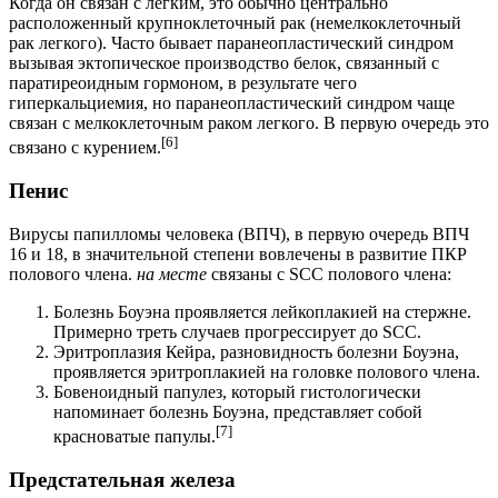
Когда он связан с легким, это обычно центрально
расположенный крупноклеточный рак (немелкоклеточный
рак легкого). Часто бывает паранеопластический синдром
вызывая эктопическое производство белок, связанный с
паратиреоидным гормоном, в результате чего
гиперкальциемия, но паранеопластический синдром чаще
связан с мелкоклеточным раком легкого. В первую очередь это
[6]
связано с курением.
Пенис
Вирусы папилломы человека (ВПЧ), в первую очередь ВПЧ
16 и 18, в значительной степени вовлечены в развитие ПКР
полового члена.
на месте
связаны с SCC полового члена:
Болезнь Боуэна проявляется лейкоплакией на стержне.
Примерно треть случаев прогрессирует до SCC.
Эритроплазия Кейра, разновидность болезни Боуэна,
проявляется эритроплакией на головке полового члена.
Бовеноидный папулез, который гистологически
напоминает болезнь Боуэна, представляет собой
[7]
красноватые папулы.
Предстательная железа