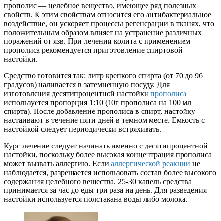
прополис — целебное вещество, имеющее ряд полезных
свойств. К этим свойствам относится его антибактериальное
воздействие, он ускоряет процессы регенерации в тканях, что
положительным образом влияет на устранение различных
поражений от язв. При лечении колита с применением
прополиса рекомендуется приготовление спиртовой
настойки.
Средство готовится так: литр крепкого спирта (от 70 до 96
градусов) наливается в затемненную посуду. Для
изготовления десятипроцентной настойки
прополиса
используется пропорция 1:10 (10г прополиса на 100 мл
спирта). После добавление прополиса в спирт, настойку
настаивают в течение пяти дней в темном месте. Емкость с
настойкой следует периодически встряхивать.
Курс лечение следует начинать именно с десятипроцентной
настойки, поскольку более высокая концентрация прополиса
может вызвать аллергию. Если
аллергической реакции
не
наблюдается, разрешается использовать состав более высокого
содержания целебного вещества. 25-30 капель средства
принимается за час до еды три раза на день. Для разведения
настойки используется полстакана воды либо молока.