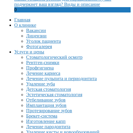
подчеркнет ваш взгляд? Виды и описание
0
Главная
О клинике
Вакансии
Лицензии
Уголок пациента
Фотогалерея
Услуги и цены
Стоматологический осмотр
Рентген-снимки
Профгигиена
Лечение кариеса
Лечение пульпита и периодонтита
Удаление зуба
Детская стоматология
Эстетическая стоматология
Отбеливание зубов
Имплантация зубов
Протезирование зубов
Брекет-система
Изготовление капп
Лечение пародонтита
Удаление кисты и новообразований