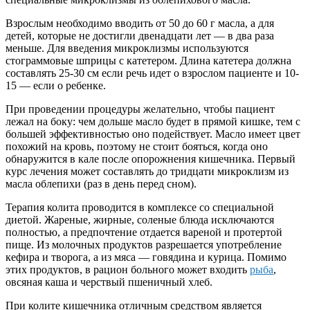
Взрослым необходимо вводить от 50 до 60 г масла, а для
детей, которые не достигли двенадцати лет — в два раза
меньше. Для введения микроклизмы используются
стограммовые шприцы с катетером. Длина катетера должна
составлять 25-30 см если речь идет о взрослом пациенте и 10-
15 — если о ребенке.
При проведении процедуры желательно, чтобы пациент
лежал на боку: чем дольше масло будет в прямой кишке, тем с
большей эффективностью оно подействует. Масло имеет цвет
похожий на кровь, поэтому не стоит бояться, когда оно
обнаружится в кале после опорожнения кишечника. Первый
курс лечения может составлять до тридцати микроклизм из
масла облепихи (раз в день перед сном).
Терапия колита проводится в комплексе со специальной
диетой. Жареные, жирные, соленые блюда исключаются
полностью, а предпочтение отдается вареной и протертой
пище. Из молочных продуктов разрешается употребление
кефира и творога, а из мяса — говядина и курица. Помимо
этих продуктов, в рацион больного может входить
рыба
,
овсяная каша и черствый пшеничный хлеб.
При колите кишечника отличным средством является