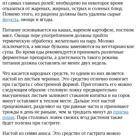
из самых главных ролей: необходимо на некоторое время
отказаться от жареных, жирных, острых и соленых блюд.
Помимо этого, из рациона должны быть удалены сырые
фрукты
, овощи и ягоды.
Питание основывается на кашах, вареном картофеле, постном
мясе. Овощи пере употреблением должны пройти
термическую обработку, желательно на пару. Молоко
исключается, а мясные бульоны заменяются на вегетарианские
супы. Во время еды рекомендуется принимать различные
ферментные препараты, а длительность такого режима
питания должна составлять не менее двух недель.
Что касается народных средств, то одним из них является
настой из листьев черники. Это средство отлично помогает
при гастрита с обостренной формой. Приготовить его можно
следующим образом: столовую ложку предварительно
высушенных листьев заливают стаканом кипятка и на сорок
минут оставляют в теплом месте. Дальше этот настой
процеживают, разделяют на три равные части и принимают
трижды в день не раньше, чем за тридцать минут до
приема
пищи
. Пара столовых ложек свежих ягод растения также
будет полезна при гастрите.
Настой из семян аниса. Это средство от гастрита можно