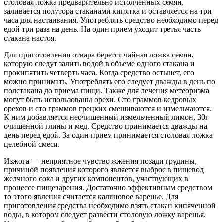
столовая ложка предварительно истолченных семян,
заливается полутора стаканами кипятка и оставляется на три
часа для настаивания. Употреблять средство необходимо перед
едой три раза на день. На один прием уходит третья часть
стакана настоя.
Для приготовления отвара берется чайная ложка семян,
которую следут залить водой в объеме одного стакана и
прокипятить четверть часа. Когда средство остынет, его
можно принимать. Употреблять его следует дважды в день по
полстакана до приема пищи. Также для лечения метеоризма
могут быть использованы орехи. Сто граммов кедровых
орехов и сто граммов грецких смешиваются и измельчаются.
К ним добавляется неочищенный измельченный лимон, 30г
очищенной глины и мед. Средство принимается дважды на
день перед едой. За один прием принимается столовая ложка
целебной смеси.
Изжога — неприятное чувство жжения позади грудины,
причиной появления которого является выброс в пищевод
желчного сока и других компонентов, участвующих в
процессе пищеварения. Достаточно эффективным средством
то этого явления считается калиновое варенье. Для
приготовления средства необходимо взять стакан кипяченной
воды, в котором следует развести столовую ложку варенья.