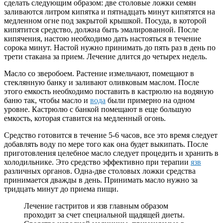
сделать следующим образом: две столовые ложки семян
заливаются литром кипятка и пятнадцать минут кипятятся на
медленном огне под закрытой крышкой. Посуда, в которой
кипятится средство, должна быть эмалированной. После
кипячения, настою необходимо дать настояться в течение
сорока минут. Настой нужно принимать до пять раз в день по
трети стакана за прием. Лечение длится до четырех недель.
Масло со зверобоем. Растение измельчают, помещают в
стеклянную банку и заливают оливковым маслом. После
этого емкость необходимо поставить в кастрюлю на водяную
баню так, чтобы масло и
вода
были примерно на одном
уровне. Кастрюлю с банкой помещают в еще большую
емкость, которая ставится на медленный огонь.
Средство готовится в течение 5-6 часов, все это время следует
добавлять воду по мере того как она будет выкипать. После
приготовления целебное масло следует процедить и хранить в
холодильнике. Это средство эффективно при терапии
язв
различных органов. Одна-две столовых ложки средства
принимается дважды в день. Принимать масло нужно за
тридцать минут до приема пищи.
Лечение гастритов и язв главным образом
проходит за счет специальной щадящей диеты.