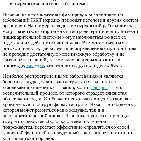
нарушения психической системы
Помимо вышеизложенных факторов, к возникновению
заболеваний ЖКТ нередко приводят патологии других систем
организма. Например, вследствие нарушений работы почек
могут развиться фибринозный гастроэнтерит и колит. Болезни
пищеварительной системы могут наблюдаться во всех ее
отделах и их действительно немало. Все может начаться с
ротовой полости, где вследствие определенных причин пища
не проходит достаточную механическую обработку и не
смачивается слюной, так же нарушения развиваются в
пищеводе,
желудке
, кишечнике и других отделах ЖКТ.
Наиболее распространенными заболеваниями являются
болезни желудка, такие как гастриты и язвы, а также
заболевания кишечника — запор, колит.
Гастрит
— это
воспалительный процесс, от которого страдает слизистая
оболочка желудка. Он бывает нескольких видов: различают
хроническую и острую форму гастрита. Язва — это болезнь,
которая может развиться как в желудке, так и в
двенадцатиперстной кишке. Язвенные процессы приводят к
тому, что слизистая оболочка органа постепенно
повреждается, перестает эффективно справляться со своей
защитной функцией и желудочный сок начинает негативно
влиять на ткани органа.