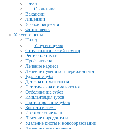
Назад
О клинике
Вакансии
Лицензии
Уголок пациента
Фотогалерея
Услуги и цены
Назад
Услуги и цены
Стоматологический осмотр
Рентген-снимки
Профгигиена
Лечение кариеса
Лечение пульпита и периодонтита
Удаление зуба
Детская стоматология
Эстетическая стоматология
Отбеливание зубов
Имплантация зубов
Протезирование зубов
Брекет-система
Изготовление капп
Лечение пародонтита
Удаление кисты и новообразований
Лечение перикоронита