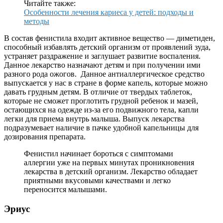
Читайте также:
Особенности лечения кариеса у детей: подходы и
методы
В состав фенистила входит активное вещество — диметиден,
способный избавлять детский организм от проявлений зуда,
устраняет раздражение и заглушает развитие воспаления.
Данное лекарство назначают детям и при получении ими
разного рода ожогов. Данное антиаллергическое средство
выпускается у нас в стране в форме капель, которые можно
давать грудным детям. В отличие от твердых таблеток,
которые не сможет проглотить грудной ребенок и мазей,
остающихся на одежде из-за его подвижного тела, капли
легки для приема внутрь малыша. Выпуск лекарства
подразумевает наличие в пачке удобной капельницы для
дозирования препарата.
Фенистил начинает бороться с симптомами
аллергии уже на первых минутах проникновения
лекарства в детский организм. Лекарство обладает
приятными вкусовыми качествами и легко
переносится малышами.
Эриус