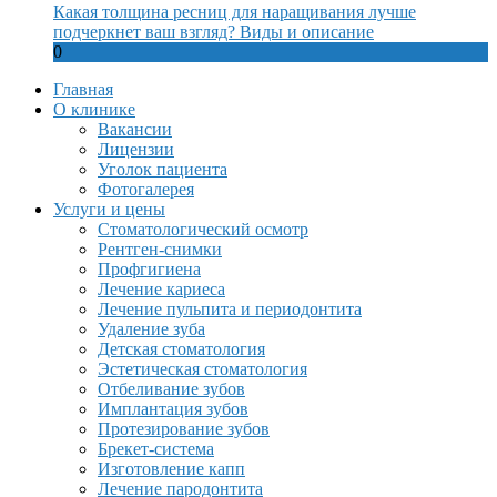
Какая толщина ресниц для наращивания лучше
подчеркнет ваш взгляд? Виды и описание
0
Главная
О клинике
Вакансии
Лицензии
Уголок пациента
Фотогалерея
Услуги и цены
Стоматологический осмотр
Рентген-снимки
Профгигиена
Лечение кариеса
Лечение пульпита и периодонтита
Удаление зуба
Детская стоматология
Эстетическая стоматология
Отбеливание зубов
Имплантация зубов
Протезирование зубов
Брекет-система
Изготовление капп
Лечение пародонтита