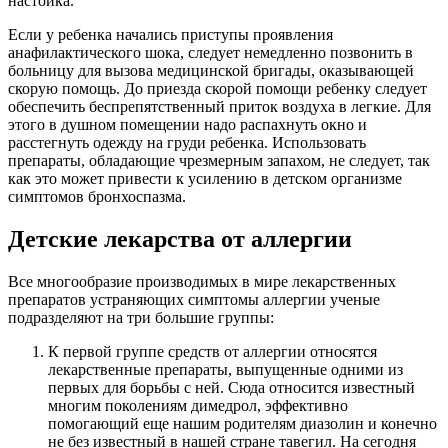
настойка.
Если у ребенка начались приступы проявления
анафилактического шока, следует немедленно позвонить в
больницу для вызова медицинской бригады, оказывающей
скорую помощь. До приезда скорой помощи ребенку следует
обеспечить беспрепятственный приток воздуха в легкие. Для
этого в душном помещении надо распахнуть окно и
расстегнуть одежду на груди ребенка. Использовать
препараты, обладающие чрезмерным запахом, не следует, так
как это может привести к усилению в детском организме
симптомов бронхоспазма.
Детские лекарства от аллергии
Все многообразие производимых в мире лекарственных
препаратов устраняющих симптомы аллергии ученые
подразделяют на три большие группы:
К первой группе средств от аллергии относятся
лекарственные препараты, выпущенные одними из
первых для борьбы с ней. Сюда относится известный
многим поколениям димедрол, эффективно
помогающий еще нашим родителям диазолин и конечно
не без известный в нашей стране тавегил. На сегодня