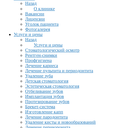
Назад
О клинике
Вакансии
Лицензии
Уголок пациента
Фотогалерея
Услуги и цены
Назад
Услуги и цены
Стоматологический осмотр
Рентген-снимки
Профгигиена
Лечение кариеса
Лечение пульпита и периодонтита
Удаление зуба
Детская стоматология
Эстетическая стоматология
Отбеливание зубов
Имплантация зубов
Протезирование зубов
Брекет-система
Изготовление капп
Лечение пародонтита
Удаление кисты и новообразований
Лечение перикоронита