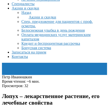
Специалисты
Акции и скидки
Назад
Акции и скидки
Спец. предложение для пациентов с проф.
осмотра.
Белоснежная улыбка в день рождения
Оплата медицинских услуг материнским
капиталом
Кредит и беспроцентная рассрочка
Бонусная система
Записаться на прием
Контакты
Петр Иванюшкин
Время чтения: ~6 мин.
Просмотров: 32
Лопух – лекарственное растение, его
лечебные свойства