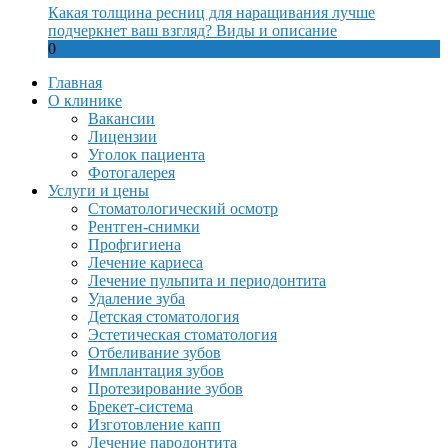
Какая толщина ресниц для наращивания лучше
подчеркнет ваш взгляд? Виды и описание
0
Главная
О клинике
Вакансии
Лицензии
Уголок пациента
Фотогалерея
Услуги и цены
Стоматологический осмотр
Рентген-снимки
Профгигиена
Лечение кариеса
Лечение пульпита и периодонтита
Удаление зуба
Детская стоматология
Эстетическая стоматология
Отбеливание зубов
Имплантация зубов
Протезирование зубов
Брекет-система
Изготовление капп
Лечение пародонтита