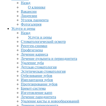
Назад
О клинике
Вакансии
Лицензии
Уголок пациента
Фотогалерея
Услуги и цены
Назад
Услуги и цены
Стоматологический осмотр
Рентген-снимки
Профгигиена
Лечение кариеса
Лечение пульпита и периодонтита
Удаление зуба
Детская стоматология
Эстетическая стоматология
Отбеливание зубов
Имплантация зубов
Протезирование зубов
Брекет-система
Изготовление капп
Лечение пародонтита
Удаление кисты и новообразований
Лечение перикоронита