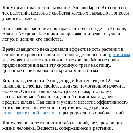
Лопух имеет латинское название, Arctium lappa. Это одно из
тех растений, целебные свойства которых вызывают вопросы
у многих людей.
Это травяное растение произрастает почти везде – в Европе,
Азии и Америке. Ботаники на протяжении веков изучали
лопух и ценили его свойства.
Врачи двадцатого века доказали эффективность растения в
очищении крови от токсинов, общей детоксикации
организма
и улучшении состояния кожных покровов. Многие наши
предки воспринимали эту скромную траву как пищу,
целебные свойства были открыты много позже.
Ботаники древности, Хильдегард и Бинген, еще в 12 веке
признали целебные свойства лопуха, помогающие излечить
болезни. Они писали в своих трудах о том, что лопух
восстанавливает баланс жидкостей организма и удаляет
вредные шлаки. Нынешним ученым известна эффективность
этого растения в лечении гипертонии, подагры, язв
пищеварительной системы
и репродуктивных заболеваний.
Лопух очень полезен против заболеваний, не угрожающих
жизни человека. Вещества, содержащиеся в растении,